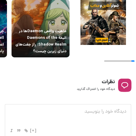
ماهیت واقعی Daemonها در
انیمه Daemons of the
Shadow Realm؛ راز جفت‌های
اعم
دنیای زیرین چیست؟
پاس
نظرات
دیدگاه خود را اشتراک گذارید
[+]