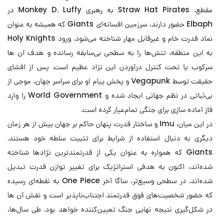
مقطع، Straw Hat Pirates به رهبری Monkey D. Luffy در
Elbaph حضور دارند، سرزمین افسانه‌ای Giants که همیشه به عنوان
نماد قدرت خام و غیرقابل مهار شناخته می‌شود. ورود Holy Knights
به این منطقه، تنش‌ها را به سطحی بی‌سابقه رسانده و هدف آن ها
سرکوب یا تحت کنترل درآوردن این نژاد عظیم است. پس از افشای
حقیقت توسط Vegapunk و پخش پیام او برای سراسر جهان، موجی از
بی‌ثباتی در نظم جهانی ایجاد شده و World Government را وارد
فاز آماده سازی برای جنگی تمام‌عیار کرده است.
در این میان، Imu و ساختار قدرت پنهان حاکم بر جهان بیش از هر زمان
دیگری به دنبال استفاده از شرایط برای تثبیت سلطه خود هستند.
Giants که همواره به عنوان یکی از قدرتمندترین نژادها شناخته
شده‌اند، اکنون به هدفی استراتژیک برای تغییر توازن قدرت تبدیل
شده‌اند. در سطحی وسیع‌تر، ساگا آخر One Piece به نقطه‌ای رسیده
که حضور شخصیت‌های فوق قدرتمند اجتناب‌ناپذیر است و نقش آن ها
در شکل‌گیری نتیجه نهایی جنگ تعیین‌کننده خواهد بود. طی سال‌ها،