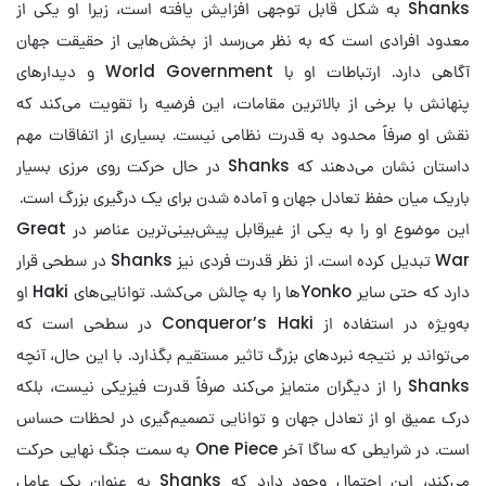
Shanks به شکل قابل توجهی افزایش یافته است، زیرا او یکی از
معدود افرادی است که به نظر می‌رسد از بخش‌هایی از حقیقت جهان
آگاهی دارد. ارتباطات او با World Government و دیدارهای
پنهانش با برخی از بالاترین مقامات، این فرضیه را تقویت می‌کند که
نقش او صرفاً محدود به قدرت نظامی نیست. بسیاری از اتفاقات مهم
داستان نشان می‌دهند که Shanks در حال حرکت روی مرزی بسیار
باریک میان حفظ تعادل جهان و آماده شدن برای یک درگیری بزرگ است.
این موضوع او را به یکی از غیرقابل پیش‌بینی‌ترین عناصر در Great
War تبدیل کرده است. از نظر قدرت فردی نیز Shanks در سطحی قرار
دارد که حتی سایر Yonkoها را به چالش می‌کشد. توانایی‌های Haki او
به‌ویژه در استفاده از Conqueror’s Haki در سطحی است که
می‌تواند بر نتیجه نبردهای بزرگ تاثیر مستقیم بگذارد. با این حال، آنچه
Shanks را از دیگران متمایز می‌کند صرفاً قدرت فیزیکی نیست، بلکه
درک عمیق او از تعادل جهان و توانایی تصمیم‌گیری در لحظات حساس
است. در شرایطی که ساگا آخر One Piece به سمت جنگ نهایی حرکت
می‌کند، این احتمال وجود دارد که Shanks به عنوان یک عامل