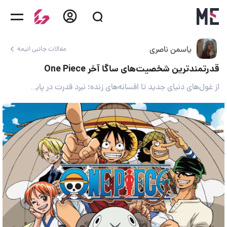
یاسمن ناصری
مقالات جانبی انیمه
قدرتمندترین شخصیت‌های ساگا آخر One Piece
از غول‌های دنیای جدید تا افسانه‌های زنده؛ نبرد قدرت در پایان One Piece