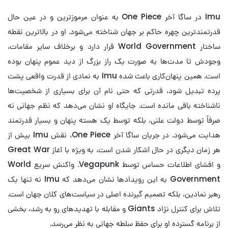
Imu در ساگا آخر One Piece به عنوان مرموزترین و در عین حال
قدرتمندترین چهره حاکم بر جهان شناخته می‌شود. او در بالاترین نقطه
ساختار World Government قرار دارد و برخلاف سایر مقامات،
وجودش تا مدت‌ها به صورت یک راز بزرگ از دید عموم پنهان بوده
است. همین پنهان‌کاری باعث شده Imu به نمادی از قدرت واقعی پشت
پرده تبدیل شود، قدرتی که حتی نام آن برای بسیاری از شخصیت‌ها
ناشناخته باقی مانده است. جایگاه او نشان می‌دهد که نظم جهانی نه
صرفاً توسط دولت علنی، بلکه توسط یک هسته پنهان و بسیار قدرتمند
هدایت می‌شود. در جریان ساگا آخر One Piece، نقش Imu بیش از
هر زمان دیگری در حال آشکار شدن است، به ویژه با آغاز Great War
و افشای اطلاعات حساس توسط Vegapunk. واکنش سریع World
Government به این رویدادها نشان می‌دهد که Imu نه تنها یک
رهبر نمادین، بلکه تصمیم گیرنده اصلی در سیاست‌های کلان جهان است.
تلاش برای کنترل نژاد Giants و مقابله با تهدیدهای رو به رشد، بخشی
از برنامه گسترده او برای حفظ سلطه جهانی به نظر می‌رسد.