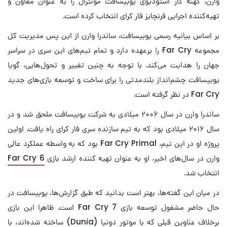
وارن، کهنه کار استودیوی یوبیسافت مونترال را به عنوان
معاون و
تهیه‌کننده اجرایی فرنچایز فار کرای انتخاب کرده است.
بر اساس بیانیه رسمی یوبیسافت، ساندرا وارن از این پس
مدیریت کل
مجموعه Far Cry را برعهده دارد و تمام تیم‌های این سری در سراسر
جهان را هدایت می‌کند. با توجه به چنین تغییر و تحول‌هایی، گویا
یوبیسافت چشم‌انداز بلندمدتی را برای ساخت و توسعه بازی‌های جدید
Far Cry در نظر گرفته است.
ساندرا وارن در سال ۲۰۰۶ میلادی به شرکت یوبیسافت ملحق شد و در
سال ۲۰۱۶ میلادی بود که به تیم سازنده سری فار کرای راه یافت. اولین
پروژه او در این تیم، Far Cry Primal بود که به واسطه عملکرد عالی
وارن در سال‌های اخیر، او به عنوان تهیه‌ کننده ارشد بازی
Far Cry 6
انتخاب شد.
در میان این گفته‌ها، بهتر است بدانید که طبق گزارش‌ها، یوبیسافت در
حال حاضر مشغول توسعه بازی Far Cry 7 است. ظاهرا این بازی
برخلاف عناوین قبلی که با موتور دونیا (Dunia) ساخته شده‌اند، با