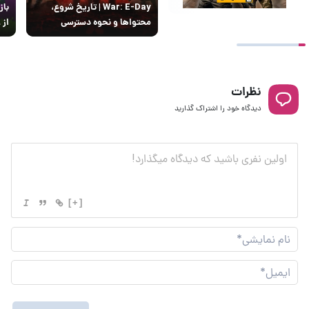
War: E-Day | تاریخ‌ شروع،
باز
محتواها و نحوه دسترسی
از ۹ سال انتظار
نظرات
دیدگاه خود را اشتراک گذارید
[+]
نام
نما
ایم