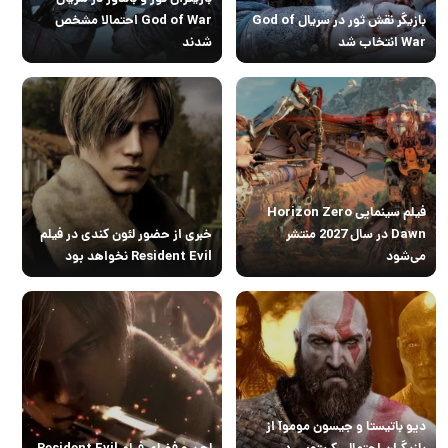
بازیگر نقش ثور در سریال God of
God of War احتمالا مشخص
War انتخاب شد
شدند
فیلم سینمایی Horizon Zero
Dawn در سال 2027 منتشر
خبری از حضور لئون کندی در فیلم
می‌شود
Resident Evil نخواهد بود
دیو باتیستا و جیسون موموآ از
بازیگران احتمالی کریتوس در
لحن و فضای فیلم Resident Evil