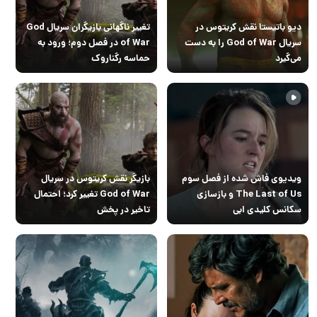
دیو باتیستا نقش کریتوس در
تغییر ناگهانی بازیگران سریال God
سریال God of War را به دست
of War در فصل دوم؛ ورود به
می‌گیرد
حماسه رگناروک
ویدیوی فاش شده از فصل سوم
بازیگر نقش کریتوس در سریال
The Last of Us و بازسازی
God of War تغییر کرد؛ احتمال
سکانس کلیدی ابی
تاخیر در پخش