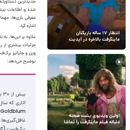
جدیدترین دستاوردها
شده و اطلاعات بیشت
معرفی بازی‌ها، مهما
اشاره کرد.
انتظار ۱۷ ساله بازیکنان
علاوه بر این‌ها، به
ماینکرفت بالاخره در آپدیت
جزئیات بیشتری از ر
جدید بازی به پایان رسید
11 خرداد 1405
۰
ویزر و جاپانیز برک‌
توضیح می‌دهد:
بی
اولین ویدیوی پشت صحنه
دنباله فیلم ماینکرفت را تماشا
برک‌فست (Japanese Breakfast) و سمفونی سونیک (Sonic Symphony)!
کنید
13 اسفند 1403
19