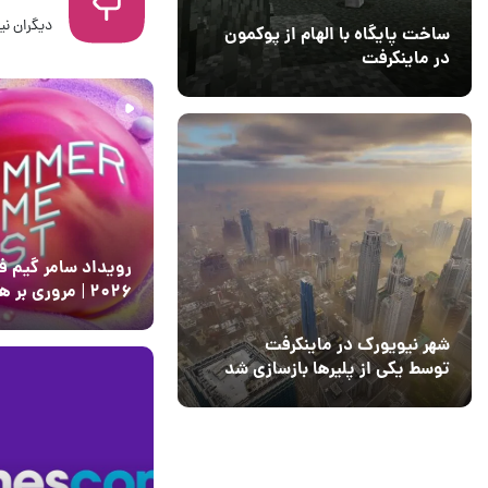
دیگران نیز
ساخت پایگاه با الهام از پوکمون
19 خرداد 1405
2
در ماینکرفت
03 مهر 1403
4
رویداد سامر گیم 
۲۰۲۶ | مروری بر
انگیزترین بازی ها و
08 مرداد 1404
۰
تریلرها
شهر نیویورک در ماینکرفت
توسط یکی از پلیرها بازسازی شد