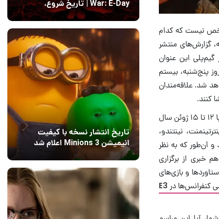
War: E-Day | تاریخ‌ شروع،
محتواها و نحوه دسترسی
14 مرداد 1405
۱
مشخص نیست که کدام
، گزارش‌های منتشر
گیم‌پلی این عنوان
ذکر است که مراسم سامر گیم فست راس ساعت ۲۲:۳۰ دقیقه روز پنج‌شنبه، بیستم
هد شد. علاقه‌مندان
 کنند.
در این میان، بد نیست اشاره کنم که نمایشگاه E3 2021 از روز ۲۲ الی ۲۵ خرداد ماه (مصادف با ۱۲ تا ۱۵ ژوئن سال
ترتینمنت، نینتندو،
تاریخ انتشار نسخه با کیفیت
انیمیشن Minions 3 اعلام شد
 و آن‌طور که به نظر
15 مرداد 1405
12
هم خبری از برگزاری
تاوردها و بازی‌های
برنامه کامل و زمان برگزاری تمامی کنفرانس‌ها در E3
ما، آیا این مراسم