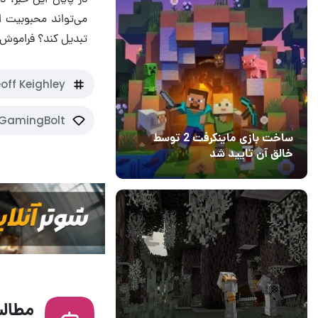
می‌تواند محبوبیت ای
تبدیل کند؟ فراموش ن
off Keighley
GamingBolt
ساخت بازی ماینکرفت 2 توسط
خالق آن تایید شد
04 آبان 1403
۱
مطالب