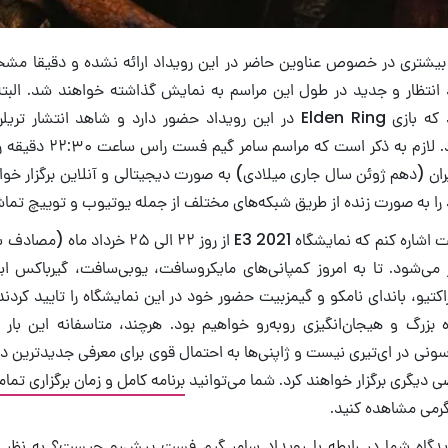
ت بیشتری در خصوص عناوین حاضر در این رویداد ارائه نشده و دقیقا 
د انتظار و جدید در طول این مراسم به نمایش گذاشته خواهند شد. البته
 که بازی
Elden Ring
در این رویداد حضور دارد و شاهد انتشار تریلر 
پرطرفدار خواهیم بود. لازم به 
ران (دهم ژوئن سال جاری میلادی) به صورت دیجیتالی و آنلاین برگزار خوا
د را به صورت زنده از طریق شبکه‌های مختلف از جمله یوتیوب و توییچ تماشا
 می‌شود. تا به امروز کمپانی‌های مایکروسافت، یوبی‌سافت، گیرباکس این
کتیو، باندای نامکو و گیمز‌بیت حضور خود در این نمایشگاه را تایید کردند
 بزرگ و هیجان‌انگیزی روبه‌رو خواهیم بود. هرچند، متاسفانه این بار 
نی در ای‌تیری نیست و ژاپنی‌ها به احتمال قوی برای معرفی جدیدترین دس
 دیگری برگزار خواهند کرد. شما می‌توانید
گرمی مشاهده کنید.
دیدگاه شما در رابطه با رویداد سامر گیم فست پیش‌رو چیست؟ به نظر ش