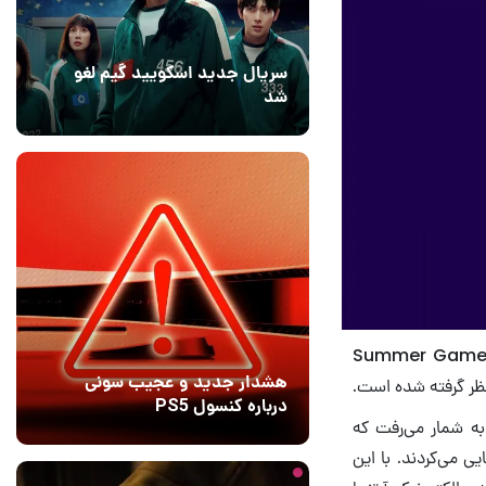
سریال جدید اسکویید گیم لغو
شد
16 مرداد 1405
۱
ا استناد بر تازه‌ترین گفته‌های آقای جف کیلی، بیش از ۳۰ بازی جدید و مختلف در مراسم Summer Game
هشدار جدید و عجیب سونی
درباره کنسول PS5
ویی به شمار می‌رفت که
20 ساعت قبل
9
ی می‌کردند. با این