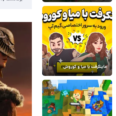
ماینکرفت با میا و کوروش
30 دی 1403
7