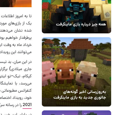
تا به امروز اطلاعا
یک از بازی‌های مور
همه چیز درباره بازی ماینکرفت
شده نشان می‌دهند
20 بهمن 1403
۰
خرداد ماه به وقت ای
می‌توانند این رویدا
جاری میلادی) برگزار
کپکام، تیک-تو اینترا
می‌رسد، با نمایشگاه
کنفرانس مطبوعاتی سو
به‌روزرسانی اخیر گونه‌های
خود، رویداد اختصاصی
جانوری جدید به بازی ماینکرفت
اضافه می‌کند
2021
را در رسانه سر
15 دی 1403
5
در پایان این خبر، 