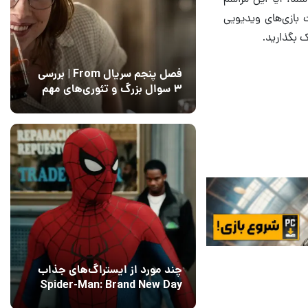
ت بازی‌های ویدیویی
ک بگذارید.
فصل پنجم سریال From | بررسی
۳ سوال بزرگ و تئوری‌های مهم
12 مرداد 1405
15
چند مورد از ایستراگ‌های جذاب
Spider-Man: Brand New Day
فاش شدند
13 مرداد 1405
۰