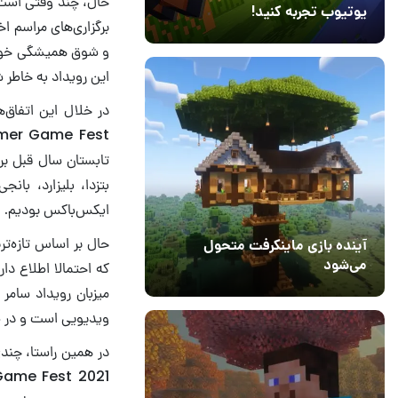
حال، چند وقتی است ک
یوتیوب تجربه کنید!
برگزاری‌های مراسم ا
10 مرداد 1405
41
و شوق همیشگی خود را
این رویداد به خاطر 
در خلال این اتفاق‌
تابستان سال قبل بر
بتزدا، بلیزارد، بان
ایکس‌باکس بودیم.
حال بر اساس تازه‌تر
آینده بازی ماینکرفت متحول
می‌شود
که احتمالا اطلاع دا
18 تیر 1405
5
میزبان رویداد سامر
ویدیویی است و در طو
در همین راستا، چند