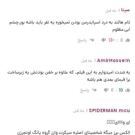
سینا
1 ماه قبل
تام هالند به درد اسپایدرمن بودن نمیخوره یه نفر باید باشه بور.چشم
ابی.مظلوم
پاسخ
-13
0
AmirHosse!n
1 ماه قبل
به شدت امیدوارم به این فیلم.. که علاوه بر خفن بودنش یه زیرساخت
برا فیمای بعدی هم باشه
پاسخ
0
10
SPIDERMAN mcu
1 ماه قبل
ای واااای🤦🏻‍♂️
الکس پرز میگه شخصیتای اصلیه سیکرت وارز گروه یانگ اونجرزن