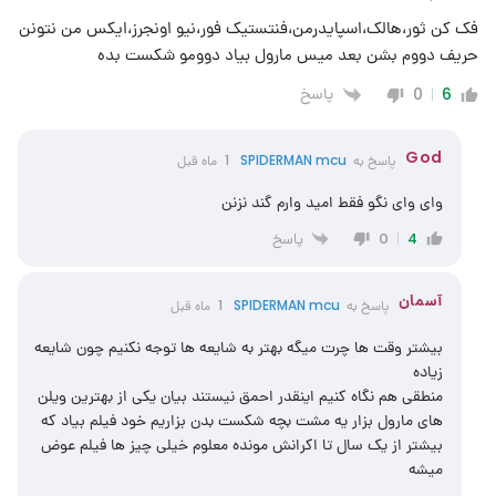
فک کن ثور،هالک،اسپایدرمن،فنتستیک فور،نیو اونجرز،ایکس من نتونن
حریف دووم بشن بعد میس مارول بیاد دوومو شکست بده
پاسخ
0
6
God
پاسخ به
SPIDERMAN mcu
1 ماه قبل
وای وای نگو فقط امید وارم گند نزنن
پاسخ
0
4
آسمان
پاسخ به
SPIDERMAN mcu
1 ماه قبل
بیشتر وقت ها چرت میگه بهتر به شایعه ها توجه نکنیم چون شایعه
زیاده
منطقی هم نگاه کنیم اینقدر احمق نیستند بیان یکی از بهترین ویلن
های مارول بزار یه مشت بچه شکست بدن بزاریم خود فیلم بیاد که
بیشتر از یک سال تا اکرانش مونده معلوم خیلی چیز ها فیلم عوض
میشه