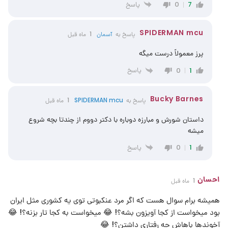
پاسخ
0
7
SPIDERMAN mcu
پاسخ به
آسمان
1 ماه قبل
پرز معمولاً درست میگه
پاسخ
0
1
Bucky Barnes
پاسخ به
SPIDERMAN mcu
1 ماه قبل
داستان شورش و مبارزه دوباره با دکتر دووم از چندتا بچه شروع
میشه
پاسخ
0
1
احسان
1 ماه قبل
همیشه برام سوال هست که اگر مرد عنکبوتی توی یه کشوری مثل ایران
بود میخواست از کجا آویزون بشه؟! 😂 میخواست به کجا تار بزنه؟! 😂
آخوندها باهاش چه رفتاری داشتن؟! 😂