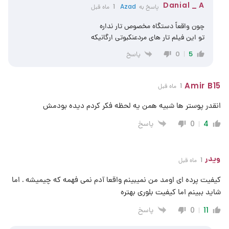
Danial _ A
پاسخ به
Azad
1 ماه قبل
چون واقعاً دستگاه مخصوص تار نداره
تو این فیلم تار های مردعنکبوتی ارگانیکه
پاسخ
0
5
Amir B15
1 ماه قبل
انقدر پوستر ها شبیه همن یه لحظه فکر کردم دیده بودمش
پاسخ
0
4
ویدر
1 ماه قبل
کیفیت پرده ای اومد من نمیبینم واقعا آدم نمی فهمه که چیمیشه . اما
شاید ببینم اما کیفیت بلوری بهتره
پاسخ
0
11