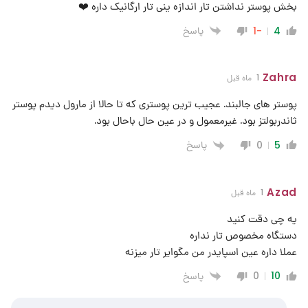
بخش پوستر نداشتن تار اندازه ینی تار ارگانیک داره ❤️
پاسخ
-1
4
Zahra
1 ماه قبل
پوستر های جالبند. عجیب ترین پوستری که تا حالا از مارول دیدم پوستر
ثاندربولتز بود. غیرمعمول و در عین حال باحال بود.
پاسخ
0
5
Azad
1 ماه قبل
یه چی دقت کنید
دستگاه مخصوص تار نداره
عملا داره عین اسپایدر من مگوایر تار میزنه
پاسخ
0
10