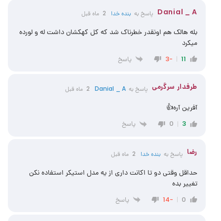
Danial _ A
پاسخ به
‌‌بنده خدا
2 ماه قبل
بله هالک هم اونقدر خطرناک شد که کل کهکشان داشت له و لورده
میکرد
پاسخ
-3
11
طرفدار سرگرمی
پاسخ به
Danial _ A
2 ماه قبل
آفرین آره👍
پاسخ
0
3
رضا
پاسخ به
بنده خدا
2 ماه قبل
حداقل وقتی دو تا اکانت داری از یه مدل استیکر استفاده نکن
تغییر بده
پاسخ
-14
0