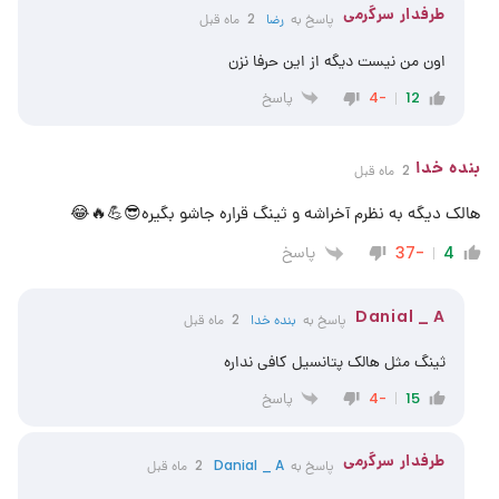
طرفدار سرگرمی
پاسخ به
رضا
2 ماه قبل
اون من نیست دیگه از این حرفا نزن
پاسخ
-4
12
بنده خدا
2 ماه قبل
هالک دیگه به نظرم آخراشه و ثینگ قراره جاشو بگیره😎💪🔥😂
پاسخ
-37
4
Danial _ A
پاسخ به
بنده خدا
2 ماه قبل
ثینگ مثل هالک پتانسیل کافی نداره
پاسخ
-4
15
طرفدار سرگرمی
پاسخ به
Danial _ A
2 ماه قبل