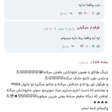
خب واقعا نداره
پاسخ
-5
0
طرفدار سرگرمی
پاسخ به
ویدر
2 ماه قبل
آره آره واقعا ربط داره میدونم
پاسخ
0
6
بنده خدا
2 ماه قبل
ثینگ هالکو با همون شلوارکش خفش میکنه😂🤣🤣🤣🤣🤣💪
و بتمن مون نایتو حذف میکنه🤣🤣🤣🤣💪
و هرکول ثور رو له و حذفش میکنه و جاشو میگیره تو مارول mcu
و بعدشم که دست آخری سنتری میاد سوپرمنو ،سوپر ساپوذتش میکنه
اونقدر که دیگه منفجر میشه یعنی جررررر میخوره🤣🤣🤣🤣😈☻😎💪
🔥🔥🔥🔥
والسلام نامه تمام.