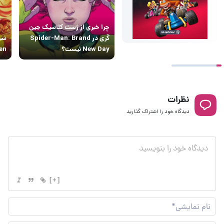
چرا خبری از ژست کلاسیک جین
گری در Spider-Man: Brand
سید
New Day نیست؟
X-Men مل
نظرات
دیدگاه خود را اشتراک گذارید
[+]
نام
نما