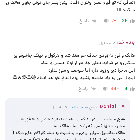
اتفاقی که تو فیام عصر اولتران افتاد اینبار پیتر جای تونی جلوی هالک رو
میگیره👌🏻
پاسخ
-2
26
بنده خدا
2 ماه قبل
هالک و ثور به زودی حذف خواهند شد و هرکول و ثینگ جاشونو پر
میکنن و در شرایط فعلی جذابتر از اونا هستن و تمام
این ماجرا دیر و زود داره اما سوخت و سوز نداره
اینو از من به یاد داشته باشید زود اتفاق خواهد افتاد 🤫😉😎🔥😂
پاسخ
-44
4
Danial _ A
پاسخ به
بنده خدا
2 ماه قبل
هیچ می‌دونستی در یه کمی تمام دنیا نابود شد و همه قهرمانان
مردم ، و تنها کسی که زنده موند هالک بود.
هالک پتانسیل خیلی زیادی داره نسبت به تمام کاراکتر های دیگه (
به شرطی که MCU از پتانسیلش درست استفاده کنه) هیچ چیز