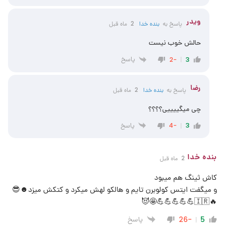
ویدر
پاسخ به
‌‌بنده خدا
2 ماه قبل
حالش خوب نیست
پاسخ
-2
3
رضا
پاسخ به
بنده خدا
2 ماه قبل
چی میگییییی؟؟؟؟
پاسخ
-4
3
بنده خدا
2 ماه قبل
کاش ثینگ هم میبود
و میگفت ایتس کولوبرن تایم و هالکو لهش میکرد و کتکش میزد☻😎
🔥🇮🇷💪💪💪💪💪🤩😈
پاسخ
-26
5