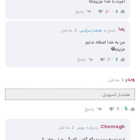
اجرت با خدا عزیزم😉
پاسخ
-2
3
رضا
پاسخ به
طرفدار سرگرمی
2 ماه قبل
من به خدا اعتقاد ندارم
عزیزم😂
پاسخ
0
2
ویدر
2 ماه قبل
هشدار اسپویل
پاسخ
0
5
Chomagh
پاسخ به
ویدر
2 ماه قبل
اینو تو یه پست دیگه گفتی که بگی خیلی خفنی؟