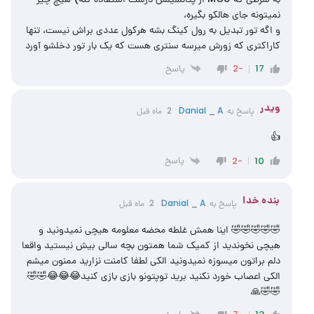
نمیتونه جای هالکو بگیره،
و اگه تور تبدیل به رول کینگ بشه هرکول عددی براش نیست، تنها
کاراکتری که زورش میرسه سنتری هست که یک بار تور دخلشو آورد
پاسخ
-2
17
ویدر
پاسخ به
Danial _ A
2 ماه قبل
👍
پاسخ
-2
10
‌‌بنده خدا
پاسخ به
Danial _ A
2 ماه قبل
🤣🤣🤣🤣🤣 اینا همش غلطه محضه معلومه هیچی نمیدونید و
هیچی نخوندید از کمیک شما همتون بچه سالی بیش نیستید واقعا
دلم براتون میسوزه نمیدونید الکی لطفا کامنت نزارید ممنون میشم
الکی اعصاب خورد نکنید برید توپتونو بازی بازی کنید😂😂😂🤣🤣
🤣🤣🙏