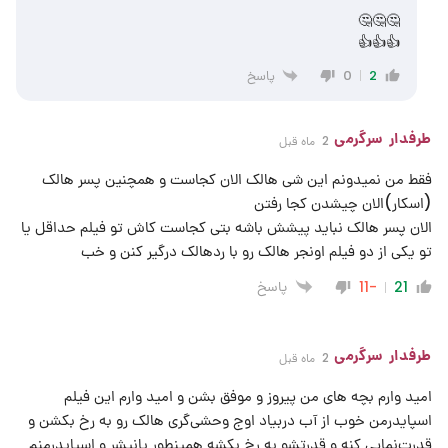
🤔🤔🤔
👍👍👍
پاسخ
0
2
طرفدار سرگرمی
2 ماه قبل
فقط من نمیدونم این شی هالک الان کجاست و همچنین پسر هالک
(اسکار)الان چیشدن کجا رفتن
الان پسر هالک نباید پیشش باشه بتی کجاست کاش تو فیلم حداقل یا
تو یکی از دو فیلم اونجر هالک رو با ردهالک درگیر کنن و خب
پاسخ
-11
21
طرفدار سرگرمی
2 ماه قبل
امید وارم بچه های من پیروز و موفق بشن و امید وارم این فیلم
اسپایدرمن خوب از آب دربیاد اوج وحشی‌گری هالک رو به رخ بکشن و
قدرت‌نمایی کنه و قدرتشو به رخ بکشه همینطور پانیشر و اسپایدرمنم