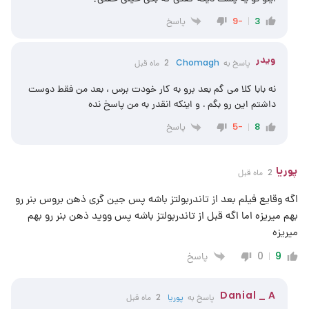
پاسخ
-9
3
ویدر
پاسخ به
Chomagh
2 ماه قبل
نه بابا کلا می گم بعد برو به کار خودت برس ، بعد من فقط دوست
داشتم این رو بگم . و اینکه انقدر به من پاسخ نده
پاسخ
-5
8
پوریا
2 ماه قبل
اگه وقایع فیلم بعد از تاندربولتز باشه پس جین گری ذهن بروس بنر رو
بهم میریزه اما اگه قبل از تاندربولتز باشه پس ووید ذهن بنر رو بهم
میریزه
پاسخ
0
9
Danial _ A
پاسخ به
پوریا
2 ماه قبل