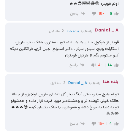
اونم قویتره 😜😂🤣🤣😎🔥🔥
پاسخ
-15
6
Danial _ A
پاسخ به
‌‌بنده خدا
2 ماه قبل
قویتر از هرکول خیلی ها هستند، تور ، سنتری، هالک ، بلو مارول،
اسکارلت ویچ، سیلور سرفر ، دکتر استرنج، جین گری، فرانکلین دیگه
کیو میتونم بگم از هرکول قویتره؟
پاسخ
-4
14
‌‌بنده خدا
پاسخ به
Danial _ A
2 ماه قبل
تو ام هیچ میدونستی ثینگ یبار کل اعضای مارول اونجرزو از جمله
هالک خیلی کوبنده تر و وحشتنامتر مورد ضرب قرار داده و همشونو
تو یه دنیا به چوخ داده و هموشون با خاک یکسان کرده 😎🔥🔥🔥
🤲💪💪
پاسخ
-15
4