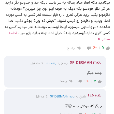
بیکاذید مگه اصلا میاد رسانه یه سر بزنید دیگه حد و حدودو نگر دارید
هر کی نظر خودشو بگه دیگه به حرف اینو اون چرا میپرین؟ مودبانه
نظرتونو بگید برید هرکی نظری داره قرار نیست نظر کسی به کسی بچربه
اصلا چربید و نظرشو رو کرسی نشوند آخرش که چی؟ بچگی نکنید خدا
شاهده دلم واستون میسوزه اینجا اومدیم دوستانه نظر میدیم کسی به
کسی کاری نداره فهمیدید یانه؟ خیلی ادعاتونه بیاید پای میز
…
ادامه
مطلب »
پاسخ
-2
9
SPIDERMAN mcu
پاسخ به
‌‌بنده خدا
2 ماه قبل
چشم جیگر
پاسخ
-10
2
‌‌بنده خدا
پاسخ به
SPIDERMAN mcu
2 ماه قبل
جیگر که خودتی بالام 🤫😚