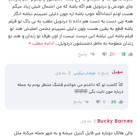
جای خودش و دردویل هم اگه باشه که من احتمال خیلی زیاد میگم
هست اونم انشاءالله خوب باشه آره چون دلیلی نمیبینم نباشه انگار
همه چی دست به دست هم داده تا دردویل ملقب به بی باک تو فیلم
باشه قطع به یقین هست چون دلیلی نمیبینم دشمن اصلیش هند تو
فیلم باشه این نباشه این درست نیست از اون طرف تو زندان و هند تو
زندان معلومه به خاطر دشمنشون دردویل
…
ادامه مطلب »
پاسخ
-21
18
سهیل
پاسخ به
طرفدار سرگرمی
2 ماه قبل
کلاً کامنت تو که داشتم می خواندم قشنگ منتظر بودم یه جمله
درباره مون نایت بگی 🤣🤣🤣
پاسخ
0
20
Bucky Barnes
2 ماه قبل
عالی هالک دوباره غیر قابل کنترل میشه و به شهر حمله میکنه مثل