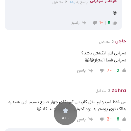
طرفدار سرگرمی
پاسخ به
رضا
2 ماه قبل
😒
پاسخ
-1
5
حاجی
2 ماه قبل
دمپایی لای انگشتی باشد؟
دمپایی فقط اَلمتراژ😂🥶
پاسخ
-7
2
Zahra
2 ماه قبل
من فقط امیدوارم مثل کاپیتان آمریکا ی چهار ضایع نسیم. این همه رد
هالک توی پوستر ها بود آخرش ۷ دقیقه اومد کلا 😐
0
/10
پاسخ
-2
8