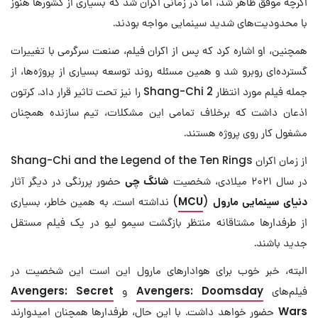
اگرچه موفق ظاهر شد، اما در زمانی اکران شد که بسیاری از کشورها هنوز
با محدودیت‌های شدید سینمایی مواجه بودند.
همچنین، او اشاره کرد که پس از اکران فیلم، صنعت سرگرمی با تغییرات
گسترده‌ای روبرو شد و همین مسئله روند توسعه بسیاری از پروژه‌ها، از
جمله فیلم مورد انتظار Shang-Chi 2 را نیز تحت تاثیر قرار داد. کرتون
اذعان داشت که برخلاف تمامی این مشکلات، تیم سازنده همچنان
مشغول کار روی پروژه هستند.
از زمان اکران Shang-Chi and the Legend of the Ten Rings
در سال ۲۰۲۱ میلادی، شخصیت
شانگ چی
حضور پررنگی در دیگر آثار
دنیای سینمایی مارول
(
MCU
) نداشته است. به همین خاطر، بسیاری
از طرفدارها مشتاقانه منتظر بازگشت سیمو لیو در یک فیلم مستقل
جدید باشند.
البته، خبر خوب برای هوادارهای مارول این است این شخصیت در
فیلم‌های
Avengers: Doomsday
و
Avengers: Secret
Wars
حضور خواهد داشت. با این حال، طرفدارها همچنان امیدوارند