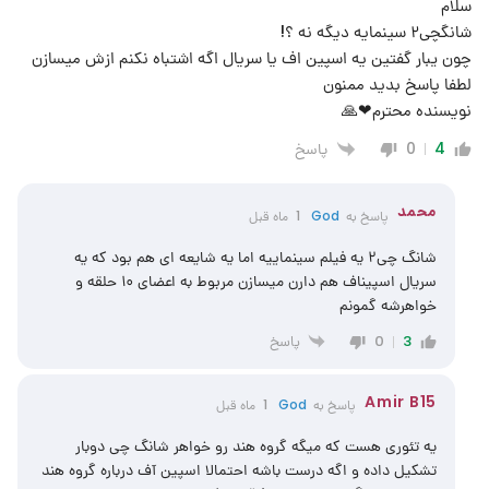
سلام
شانگچی۲ سینمایه دیگه نه ؟!
چون یبار گفتین یه اسپین اف یا سریال اگه اشتباه نکنم ازش میسازن
لطفا پاسخ بدید ممنون
نویسنده محترم❤🙏
پاسخ
0
4
محمد
پاسخ به
God
1 ماه قبل
شانگ چی۲ یه فیلم سینماییه اما یه شایعه ای هم بود که یه
سریال اسپیناف هم دارن میسازن مربوط به اعضای ۱۰ حلقه و
خواهرشه گمونم
پاسخ
0
3
Amir B15
پاسخ به
God
1 ماه قبل
یه تئوری هست که میگه گروه هند رو خواهر شانگ چی دوبار
تشکیل داده و اگه درست باشه احتمالا اسپین آف درباره گروه هند