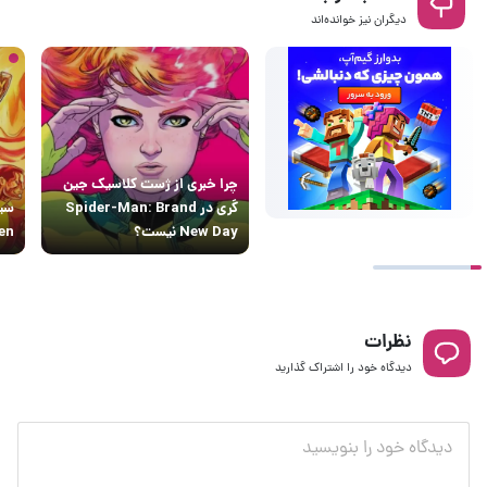
دیگران نیز خوانده‌اند
چرا خبری از ژست کلاسیک جین
گری در Spider-Man: Brand
سید
New Day نیست؟
X-Men مل
نظرات
دیدگاه خود را اشتراک گذارید