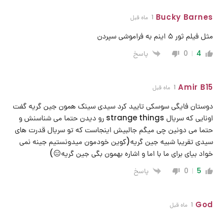
Bucky Barnes
1 ماه قبل
مثل فیلم ثور ۵ اینم به فراموشی سپردن
پاسخ
0
4
Amir B15
1 ماه قبل
دوستان فایگی سوسکی تایید کرد سیدی سینک همون جین گریه گفت
اونایی که سریال strange things رو دیدن حتما می شناسنش و
حتما می دونین چی میگم جالبیش اینجاست که تو سریال قدرت های
سیدی تقریبا شبیه جین گریه(کوین خودمون میدونستیم جینه نمی
خواد بیای برای ما با اما و اشاره بهمون بگی جین گریه😑)
پاسخ
0
5
God
1 ماه قبل