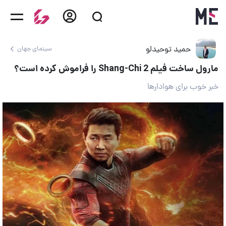
حمید توحیدلو
سینمای جهان
مارول ساخت فیلم Shang-Chi 2 را فراموش کرده است؟
خبر خوب برای هوادارها