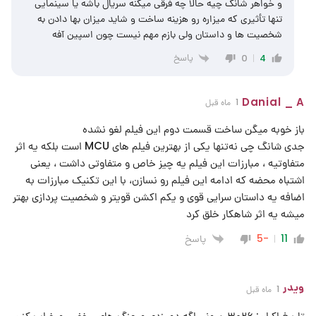
و خواهر شانگ چیه حالا چه فرقی میکنه سریال باشه یا سینمایی
تنها تأثیری که میزاره رو هزینه ساخت و شاید میزان بها دادن به
شخصیت ها و داستان ولی بازم مهم نیست چون اسپین آفه
پاسخ
0
4
Danial _ A
1 ماه قبل
باز خوبه میگن ساخت قسمت دوم این فیلم لغو نشده
جدی شانگ چی نه‌تنها یکی از بهترین فیلم های MCU است بلکه یه اثر
متفاوتیه ، مبارزات این فیلم یه چیز خاص و متفاوتی داشت ، یعنی
اشتباه محضه که ادامه این فیلم رو نسازن، با این تکنیک مبارزات به
اضافه یه داستان سرایی قوی و یکم اکشن قویتر و شخصیت پردازی بهتر
میشه یه اثر شاهکار خلق کرد
پاسخ
-5
11
ویدر
1 ماه قبل
تاریخ اکران: ۳۰۲۶ .سونی اگه دومزدی و جنگ های مخفی رو خراب کنن