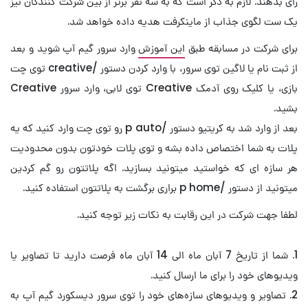
رای بدهند. لازم به ذکر است که به سه نفر برتر از بین شرکت کنندگان نیز
یک ست لگوی جذاب از ماینکرفت هدیه داده خواهد شد.
برای شرکت در مسابقه طبق
این آموزش
وارد سرور گیم آپ شوید و بعد
از ثبت نام یا لاگین توی سرور، با وارد کردن دستور /creative توی چت
بازی، یا کلیک روی آدمک Creative توی لابی، وارد سرور Creative
بشید.
بعد از وارد شد به کریتیو دستور /p auto رو توی چت وارد کنید که یه
پلات به شما اختصاص داده بشه و توی پلات خودتون بدون محدودیت
هر سازه ای که خواستید میتونید بسازید. اگه پلاتتون رو گم کردین
میتونید از دستور /p home براری برگشت به پلاتتون استفاده کنید.
لطفا جهت شرکت در این رقابت به نکات زیر توجه کنید.
1. شما از تاریخ 7 آبان ماه الی 14 آبان ماه فرصت دارید تا تصاویر یا
ویدیوهای خود را برای ما ارسال کنید.
2. تصاویر و ویدیوهای سازه‌های خود را توی سرور دیسکورد گیم آپ به