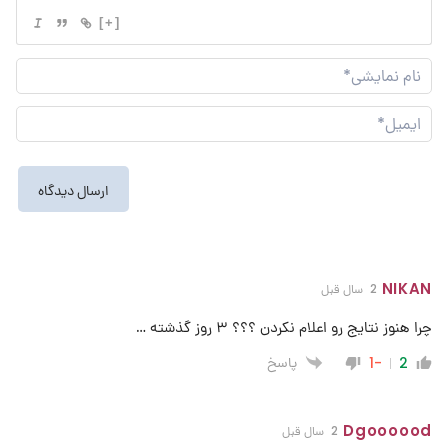
[+]
نام
نما
ایم
NIKAN
2 سال قبل
چرا هنوز نتایج رو اعلام نکردن ؟؟؟ ۳ روز گذشته …
پاسخ
-1
2
Dgoooood
2 سال قبل