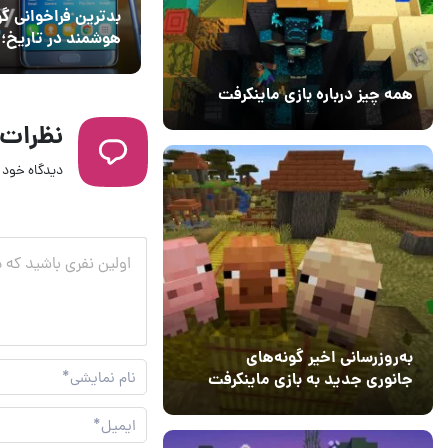
همه چیز درباره بازی ماینکرفت
20 بهمن 1403
۰
امسال گوشی چی ب
11 خرداد 1404
۰
به‌روزرسانی اخیر گونه‌های
جانوری جدید به بازی ماینکرفت
بدترین فراخوانی گ
اضافه می‌کند
15 دی 1403
5
هوشمند در تاریخ؛
شکست بزرگ در کار