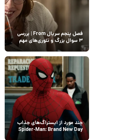
فصل پنجم سریال From | بررسی
۳ سوال بزرگ و تئوری‌های مهم
12 مرداد 1405
15
[+]
چند مورد از ایستراگ‌های جذاب
Spider-Man: Brand New Day
فاش شدند
13 مرداد 1405
۰