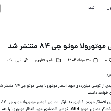
ون
انیمه
ورولا موتو جی ۸۴ منتشر شد
۰
30 مرداد 1402
علم و فناوری
کپی لینک