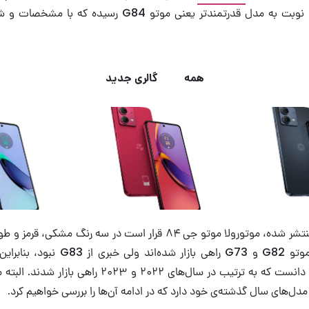
به تازگی تصاویر جدیدی از گوشی میا
ن خواهد داشت.
ایوا
شاگر تصاویر
موتو G54
، گوشی اقتصادی مورد انتظار موتورولا را هم با
گذاشته بود اما حالا نوبت به مدل قدرتمندتر یعنی موتو G84 