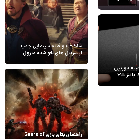
ساخت دو فیلم سینمایی جدید
1
از سریال های لغو شده مارول
14 مرداد 1405
۰
 پرچم‌دار
خرید دارند؟
راهنمای بتای بازی Gears of