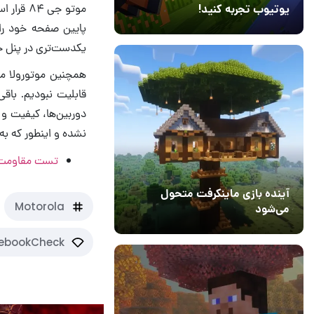
یوتیوب تجربه کنید!
10 مرداد 1405
41
آینده بازی ماینکرفت متحول
می‌شود
18 تیر 1405
5
برتری‌هایی نسبت به 
موتو جی
پایین صفحه خود را
یکدست‌تری در پنل جل