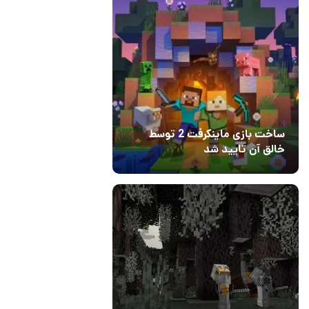
سامسونگ
نظرات
دیدگاه خود ر
ساخت بازی ماینکرفت 2 توسط
خالق آن تایید شد
04 آبان 1403
۱