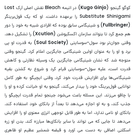
کوگو گینجو (
Kugo Ginjo
) در انیمه Bleach نقش اصلی آرک Lost
Substitute Shinigami را برعهده داشت. او که یک فول‌برینگر
(
Fullbringer
) و شینیگامی سابق بوده که افرادی شبیه به خود را دور
هم جمع کرد تا بتواند سازمان اکسکیوشن (
Xcution
) را تشکیل دهد.
وقتی جوان‌تر بود سول-سوسایتی (
Soul Society
) به قدرت او پی
برد و او را به عنوان اولین شینیگامی جایگزین اعلام کرد. گینجو وقتی
متوجه شد که نشان شینیگامی جایگزین یک وسیله نظارتی و کاهش
قدرت است، علیه سول-سوسایتی قیام کرد و شروع به کشتن بقیه
شینیگامی‌ها برای افزایش قدرت خود کرد.
وقتی ایچیگو به طور کامل
توانایی فول‌برینگ خود را بیدار می‌کند، گینجو به او خیانت کرده و او را
با چاقو می‌زند. این مسئله باعث می‌شود جینجو تمام قدرت ایچیگو را
جذب کند، و به او اجازه می‌دهد تا بعداً از بانکای خود استفاده کند.
بانکای او نامی ندارد، اما به طور قابل توجهی انرژی معنوی او را افزایش
می‌دهد تا جایی که می تواند با سایر بانکای‌ها مبارزه کند. بدن او زره
اسکلتی اضافی به دست می آورد و قبضه شمشیر عظیم او ظاهری