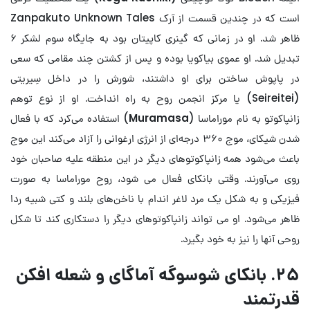
است که در چندین قسمت از آرک Zanpakuto Unknown Tales
ظاهر شد. او در زمانی که گینری کاپیتان بود به جایگاه سوم لشکر ۶
تبدیل شد. او عموی بیاکویا بوده و پس از کشتن چند مقامی که سعی
در پاپوش ساختن برای او داشتند، شورش را در داخل سِیریتی
(Seireitei) یا مرکز انجمن روح به راه انداخت. او از نوع توهم
زانپاکوتو به نام موراماسا (
Muramasa
) استفاده می‌کرد که با فعال
شدن شیکای، موج ۳۶۰ درجه‌ای از انرژی ارغوانی را آزاد می‌کند این موج
باعث می‌شود همه زانپاکوتوهای دیگر در این منطقه علیه صاحبان خود
روی می‌آورند. وقتی بانکای فعال می شود، روح موراماسا به صورت
فیزیکی و به شکل یک مرد لاغر اندام با ناخن‌های بلند و کتی شبیه ردا
ظاهر می‌شود. او می تواند زانپاکوتوهای دیگر را دستکاری کند تا شکل
روحی آنها را نیز به خود بگیرد.
۲۵. بانکای شوسوگه آماگای و شعله افکن
قدرتمند