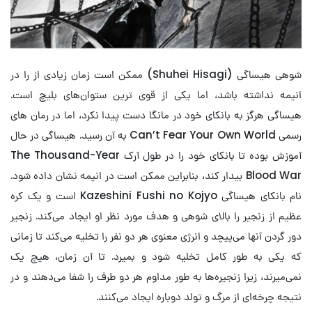
شوهی هیساگی (Shuhei Hisagi) ممکن است زمان زیادی از را در
انیمه نداشته باشد، اما یکی از قوی ترین ستوان‌های بلیچ است.
هیساگی هرگز به بانکای خود در مانگا دست پیدا نکرد، اما در رمان های
رسمی Can’t Fear Your Own World به آن رسید. هیساگی در حال
آموزش بوده تا بانکای خود را در طول آرک The Thousand-Year
Blood War بیدار کند، بنابراین ممکن است در انیمه نشان داده شود.
نام بانکای هیساگی Kazeshini Fushi no Kojyo است و یک کره
عظیم از زنجیر را بالای شوهی و هدف مورد نظر او ایجاد می‌کند. زنجیر
دور گردن آنها می‌پیچد و انرژی معنوی هر دو نفر را تخلیه می‌کند تا زمانی
که یکی به طور کامل تخلیه شود و بمیرد. تا آن زمان، هیچ یک
نمی‌میرند، زیرا زنجیره‌ها به طور مداوم هر دو طرف را شفا می‌دهند و در
نتیجه چرخه‌ای از مرگ و تولد دوباره ایجاد می‌کنند.