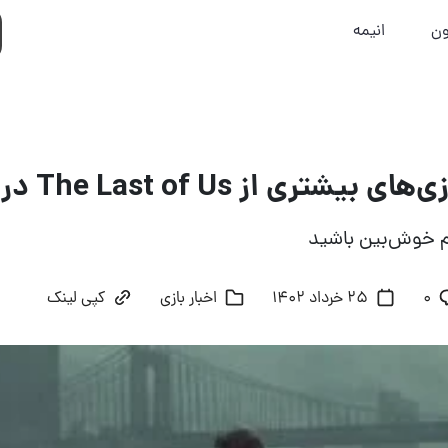
ون
انیمه
ری از The Last of Us در راه هستند
 خوش‌بین باشید
۰
25 خرداد 1402
اخبار بازی
کپی لینک