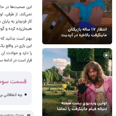
این صحبت‌ها در حال
نمی‌کند. از طرفی، ا
کار فرنچایز به پایان
هیجان‌زده کرده و گویا ب
انتظار ۱۷ ساله بازیکنان
ماینکرفت بالاخره در آپدیت
جدید بازی به پایان رسید
11 خرداد 1405
۰
این بازی در واقع یک
را دارد و حوادث آن 
قرار است در ادامه س
قسمت سوم 
چه اتفاقاتی برای الی در f Us 3
اولین ویدیوی پشت صحنه
دنباله فیلم ماینکرفت را تماشا
کنید
aughty Dog
13 اسفند 1403
19