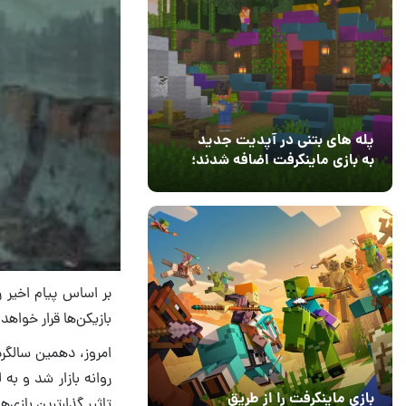
پله های بتنی در آپدیت جدید
به بازی ماینکرفت اضافه شدند؛
بعد از ۹ سال انتظار
12 مرداد 1405
3
بازیکن‌ها قرار خواهد
امروز، دهمین سالگرد
روانه بازار شد و به
بازی ماینکرفت را از طریق
تاثیر گذارترین بازی‌ه