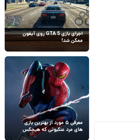
اجرای بازی GTA 5 روی آیفون
ممکن شد!
10 مرداد 1405
9
معرفی ۵ مورد از بهترین بازی
های مرد عنکبوتی که هیچکس
به یاد نمی‌آورد
12 مرداد 1405
2