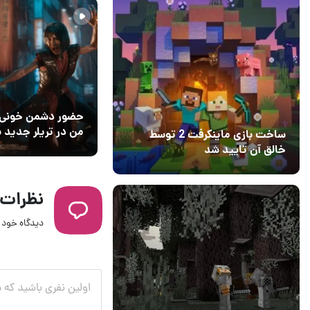
حضور دشمن خونی
من در تریلر جدید ب
ساخت بازی ماینکرفت 2 توسط
rvel’s Wolverine
خالق آن تایید شد
04 آبان 1403
۱
نظرات
دیدگاه خود ر