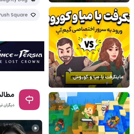
Push Square
ماینکرفت با میا و کوروش
30 دی 1403
7
مطالب
دیگران نیز
11 مرداد 1405
2