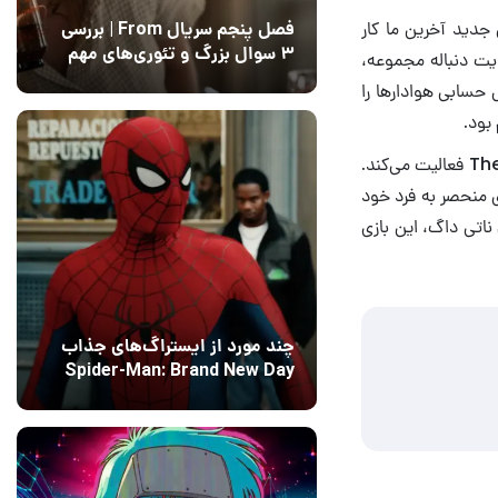
جدید آخرین ما کار
فصل پنجم سریال From | بررسی
۳ سوال بزرگ و تئوری‌های مهم
ایت دنباله مجموعه،
12 مرداد 1405
15
س حسابی هوادارها را
بهتر است بدانید که استودیو ناتی داگ در حال حاضر روی ساخت بازی چندنفره The Last of Us فعالیت می‌کند.
ی منحصر به فرد خود
ناتی داگ، این بازی
چند مورد از ایستراگ‌های جذاب
Spider-Man: Brand New Day
فاش شدند
13 مرداد 1405
۰