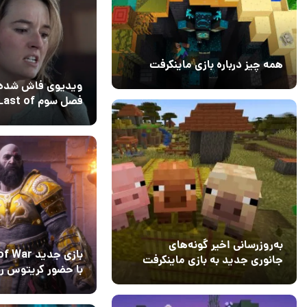
همه چیز درباره بازی ماینکرفت
20 بهمن 1403
۰
ویدیوی فاش شده 
فصل سوم  of
Us و بازسازی سک
03 مرداد 1405
6
کلیدی ابی
به‌روزرسانی اخیر گونه‌های
بازی جدید r
جانوری جدید به بازی ماینکرفت
با حضور کریتوس رس
اضافه می‌کند
15 دی 1403
5
راه است
26 تیر 1405
9