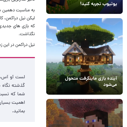
یوتیوب تجربه کنید!
به مناسبت دهمین سال
10 مرداد 1405
41
لیکن نیل دراکمن، کا
نگذاشت.
نیل دراکمن در این ز
لست آو آس، د
آینده بازی ماینکرفت متحول
می‌شود
18 تیر 1405
5
شما که نسبت 
اهمیت بسیار 
بمانید.