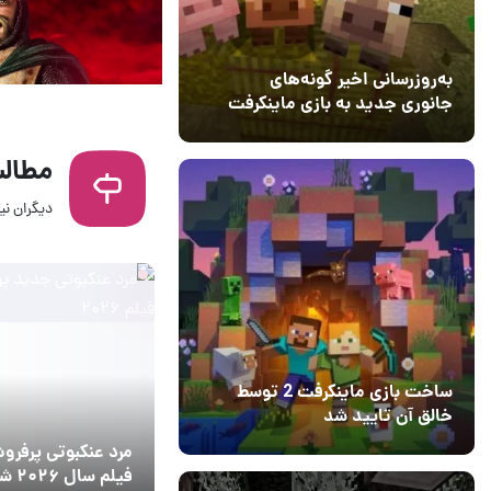
به‌روزرسانی اخیر گونه‌های
جانوری جدید به بازی ماینکرفت
اضافه می‌کند
15 دی 1403
5
مطالب
دیگران نیز
15 ساعت قبل
3
ساخت بازی ماینکرفت 2 توسط
خالق آن تایید شد
04 آبان 1403
۱
مرد عنکبوتی پرفرو
فیلم سال ۲۰۲۶ شد