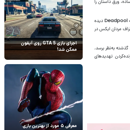
اده، ورق داستان را
حضور گروه 3K و شخصیت‌های ناشناخته‌ای چون کاساندرا نوا، که پیش‌تر در Deadpool & Wolverine دیده
طراف مردان ایکس در
اجرای بازی GTA 5 روی آیفون
اً ادای دین به گذشته به‌نظر برسد.
ممکن شد!
زنده‌کردن تهدیدهای
10 مرداد 1405
9
معرفی ۵ مورد از بهترین بازی