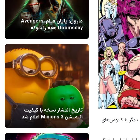
مارول: پایان فیلم Avengers:
Doomsday همه را شوکه
می‌کند!
14 مرداد 1405
۱
تاریخ انتشار نسخه با کیفیت
انیمیشن Minions 3 اعلام شد
 دیگر با کابوس‌های
13 مرداد 1405
۰