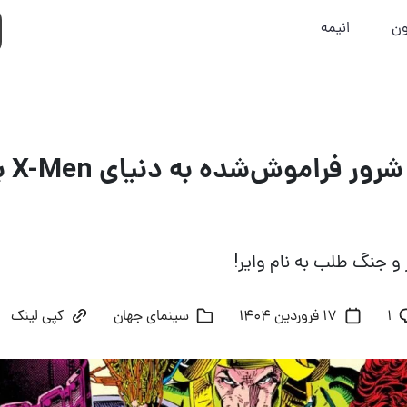
ون
انیمه
 جنگ طلب به نام وایر!
۱
17 فروردین 1404
سینمای جهان
کپی لینک