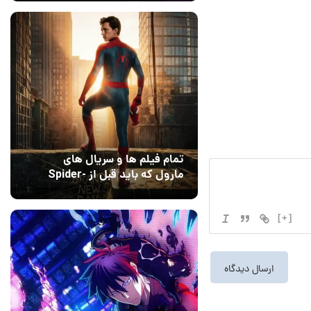
Dreams
تمام فیلم ها و سریال های
مارول که باید قبل از Spider-
Man: Brand New Day تماشا
10 مرداد 1405
۰
کنید
[+]