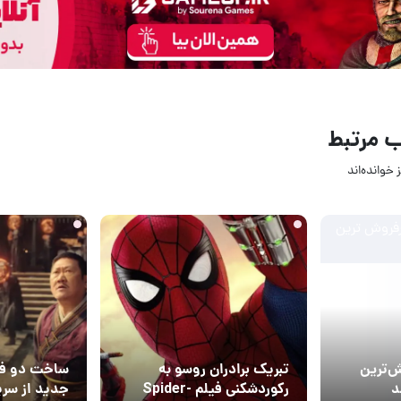
 مرتبط
 خوانده‌اند
23 ساعت قبل
1 روز قبل
5
13
ش‌ترین
تبریک برادران روسو به
ساخت دو فی
رکوردشکنی فیلم Spider-
جدید از سری