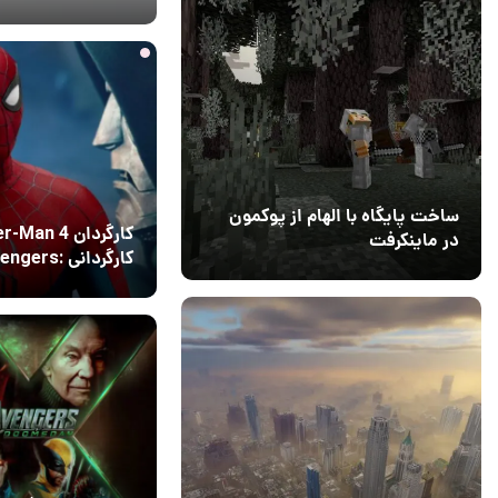
1 روز قبل
7
ساخت پایگاه با الهام از پوکمون
کارگردان an 4
در ماینکرفت
کارگردانی ngers
03 مهر 1403
4
Doomsday را نپذیرفت
13 مرداد 1405
17