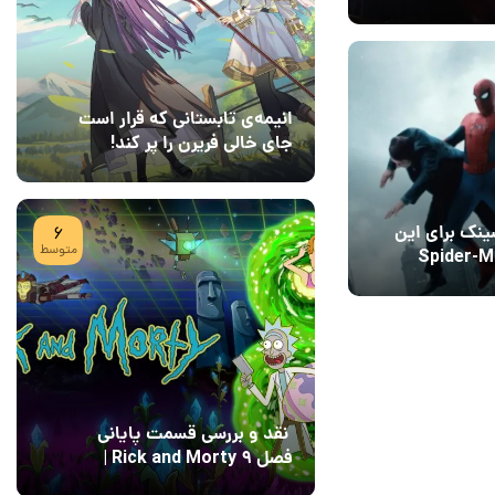
140
انیمه‌ی تابستانی که قرار است
جای خالی فریرن را پر کند!
08 مرداد 1405
7
نک برای این
6
متوسط
ر Spider-Man:
Brand New Day انتخاب
نقد و بررسی قسمت پایانی
فصل ۹ Rick and Morty |
پایان رویایی با Field of
04 مرداد 1405
15