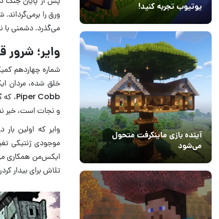
پس از پایان جنگ داخلی در دنیای X-Men، فرصتی تازه بر
یوتیوب تجربه کنید!
ورق را برمی‌گرداند. 
10 مرداد 1405
41
می‌گذرد. دشمنی با نام وایر (Wyre)، که حالا خون‌خواه‌تر و بی‌رحم
وایر؛ شرور قدیمی دنیای
خلق شده، مردان ایک
r Cobb
و نجات است، خبر ند
آینده بازی ماینکرفت متحول
موجودی ژنتیکی تغییر
می‌شود
18 تیر 1405
5
تلاش برای بیدار کرد