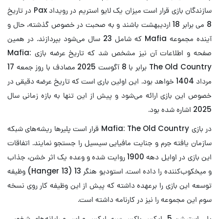
سازندگان بازی قرار است میزان یک لایو استریم در رویداد Pax در تاریخ
8 می برابر 18 اردیبهشت باشند و به صحبت در خصوص گذشته، حال و
آینده مجموعه Mafia که شامل 23 سال می‌شود بپردازند. در همین
صفحه و اطلاعات آن نیز مشخص شد که تاریخ عرضه بازی Mafia:
The Old Country برابر با 8 آگوست 2025 مصادف با روز جمعه 17
مرداد 1404 خواهد بود. این اولین باری است که تاریخ عرضه دقیقی در
خصوص این بازی ارائه می‌شود و پیش از این تنها به بازه زمانی سال
2025 اشاره شده بود.
در بازی Mafia: The Old Country قرار است پلیرها ریشه‌های شبکه
سازمان یافته جرم و جنایت مافیایی سیسیل را جستجو نمایند. اتفاقات
این بازی در اوایل دهه 1900 روایت شده و وعده یک اثر خشن، جذاب
و میخکوب‌کننده را داده است. استودیو هنگر 13 (Hanger 13) وظیفه
توسعه این بازی را برعهده داشته که پیش از این وظیفه کار روی نسخه
سوم این مجموعه را نیز در کارنامه داشته است.
پلی استیشن 5، ایکس باکس سری ایکس و اس و رایانه‌های شخصی،