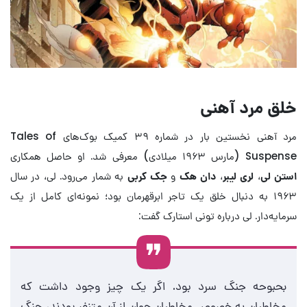
خلق مرد آهنی
مرد آهنی نخستین بار در شماره ۳۹ کمیک بوک‌های Tales of
Suspense (مارس ۱۹۶۳ میلادی) معرفی شد. او حاصل همکاری
استن لی
،
لری لیبر
،
دان هک
و
جک کربی
به شمار می‌رود. لی، در سال
۱۹۶۳ به دنبال خلق یک تاجر ابرقهرمان بود؛ نمونه‌ای کامل از یک
سرمایه‌دار. لی درباره تونی استارک گفت:
بحبوحه جنگ سرد بود. اگر یک چیز وجود داشت که
مخاطبان به خصوص مخاطبان جوان از آن متنفر بودند، جنگ