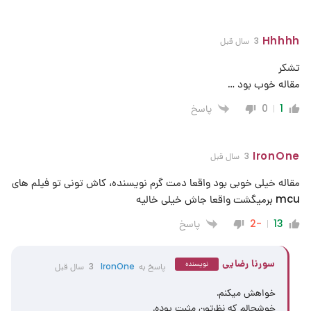
Hhhhh
3 سال قبل
تشکر
مقاله خوب بود …
پاسخ
0
1
IronOne
3 سال قبل
مقاله خیلی خوبی بود واقعا دمت گرم نویسنده، کاش تونی تو فیلم های
mcu برمیگشت واقعا جاش خیلی خالیه
پاسخ
-2
13
سورنا رضایی
نویسنده
پاسخ به
IronOne
3 سال قبل
خواهش میکنم.
خوشحالم که نظرتون مثبت بوده.