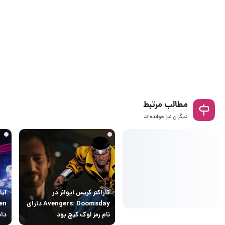
مطالب مرتبط
دیگران نیز خوانده‌اند
کاراکتر کریس ایوانز در
Avengers: Doomsday دارای
نام رمز لوک کیج بود
دا