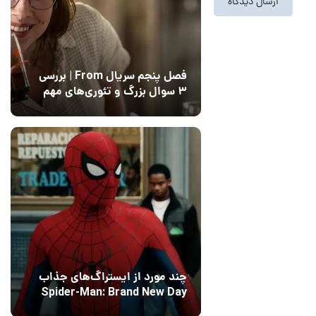
فصل پنجم سریال From | بررسی
۳ سوال بزرگ و تئوری‌های مهم
12 مرداد 1405
15
چند مورد از ایستراگ‌های جذاب
Spider-Man: Brand New Day
فاش شدند
13 مرداد 1405
۰