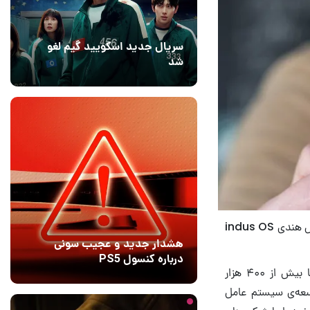
سریال جدید اسکویید گیم لغو
شد
16 مرداد 1405
۱
هواوی قصد دارد همکاری خود را با اپراتورهای هندی بیشتر کند تا بتواند با توسعه سیستم عامل هندی indus OS
هشدار جدید و عجیب سونی
درباره کنسول PS5
indus OS سیستم عامل هندی مبتنی بر اندروید است که در فروشگاه App Bazaar با بیش از ۴۰۰ هزار
1 روز قبل
9
وسعه‌ی سیستم عامل