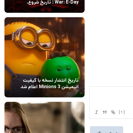
War: E-Day | تاریخ‌ شروع،
محتواها و نحوه دسترسی
14 مرداد 1405
۱
تاریخ انتشار نسخه با کیفیت
انیمیشن Minions 3 اعلام شد
15 مرداد 1405
12
[+]