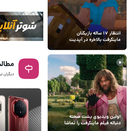
انتظار ۱۷ ساله بازیکنان
ماینکرفت بالاخره در آپدیت
جدید بازی به پایان رسید
11 خرداد 1405
۰
مطالب
دیگران نیز
18 آذر 1403
۰
اولین ویدیوی پشت صحنه
دنباله فیلم ماینکرفت را تماشا
کنید
13 اسفند 1403
19