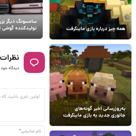
سامسونگ دیگر بزر
تولیدکننده گوشی ت
همه چیز درباره بازی ماینکرفت
جهان نیست؛ سبق
20 بهمن 1403
۰
هواوی از غول کره‌ا
نظرات
دیدگاه خود ر
به‌روزرسانی اخیر گونه‌های
جانوری جدید به بازی ماینکرفت
اضافه می‌کند
15 دی 1403
5