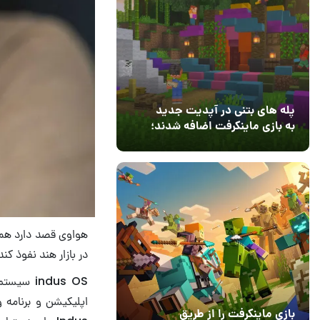
پله های بتنی در آپدیت جدید
به بازی ماینکرفت اضافه شدند؛
بعد از ۹ سال انتظار
12 مرداد 1405
3
در بازار هند نفوذ کند
اپلیکیشن و برنامه 
بازی ماینکرفت را از طریق