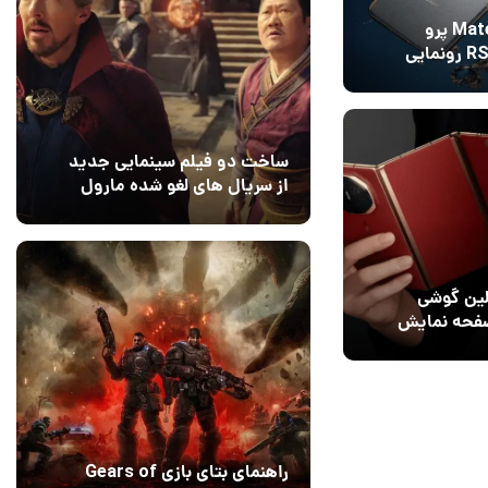
هواوی Mate 70 پرو
پلاس و 70 RS رونمایی
1
ساخت دو فیلم سینمایی جدید
از سریال های لغو شده مارول
14 مرداد 1405
۰
لین گوشی
 صفحه نمایش
راهنمای بتای بازی Gears of