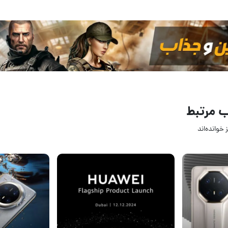
 مرتبط
 خوانده‌اند
12 آذر 1403
06 آذر 403
۰
۰