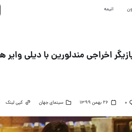
ون
انیمه
بازیگر اخراجی مندلورین با دیلی وایر 
۰
26 بهمن 1399
سینمای جهان
کپی لینک