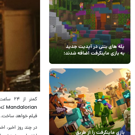
پله های بتنی در آپدیت جدید
به بازی ماینکرفت اضافه شدند؛
بعد از ۹ سال انتظار
12 مرداد 1405
3
rian
فیلم خواهد ساخت.
بازی ماینکرفت را از طریق