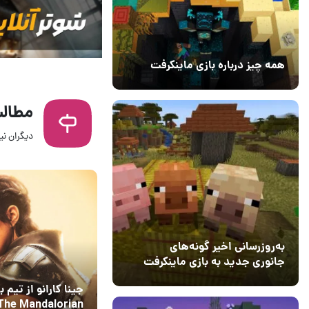
همه چیز درباره بازی ماینکرفت
20 بهمن 1403
۰
مطالب
دیگران نیز
23 بهمن 1399
2
به‌روزرسانی اخیر گونه‌های
جانوری جدید به بازی ماینکرفت
اضافه می‌کند
15 دی 1403
5
جینا کارانو از تیم ب