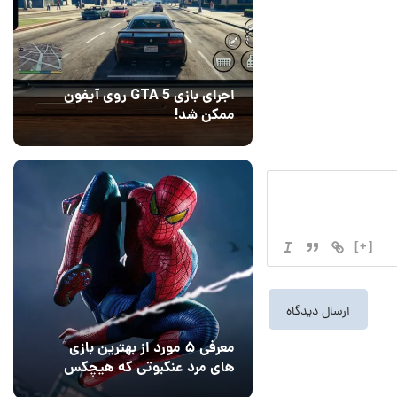
اجرای بازی GTA 5 روی آیفون
ممکن شد!
10 مرداد 1405
9
[+]
معرفی ۵ مورد از بهترین بازی
های مرد عنکبوتی که هیچکس
به یاد نمی‌آورد
12 مرداد 1405
2