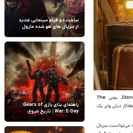
ساخت دو فیلم سینمایی جدید
از سریال های لغو شده مارول
14 مرداد 1405
۰
کمتر از ۲۴ ساعت پس از اخراج جینا کارانو، بازیگر سریال محبوب شبکه Disney Plus، یعنی The
راهنمای بتای بازی Gears of
افظه‌کار دیلی وایر یک
War: E-Day | تاریخ‌ شروع،
محتواها و نحوه دسترسی
14 مرداد 1405
۱
خیر، اخبار و حواشی مربوط به جینا کارانو، بازیگر سریال The Mandalorian که می‌توانست سریال