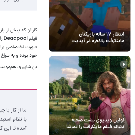
انتظار ۱۷ ساله بازیکنان
فیل
ماینکرفت بالاخره در آپدیت
صورت اختصاصی برای 
جدید بازی به پایان رسید
11 خرداد 1405
۰
خود بوده و به سراغ همکاری ب
بن شاپیرو، هم‌موسس د
ما از کار با 
اولین ویدیوی پشت صحنه
دنباله فیلم ماینکرفت را تماشا
آمده تا این ک
کنید
13 اسفند 1403
19