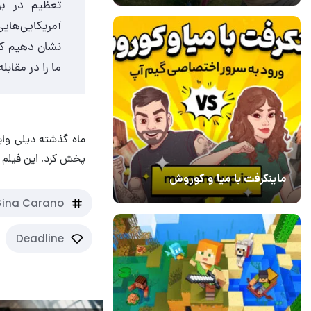
تعظیم در برا
آمریکایی‌هایی
نشان دهیم که 
ما را در مقابل
پخش کرد. این فیلم در استری
ماینکرفت با میا و کوروش
30 دی 1403
7
ina Carano
Deadline