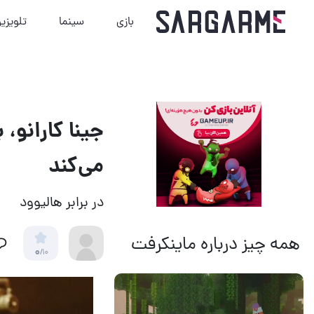
بازی
سینما
تلویزی
جینا کارانو، 
می‌کند
در برابر هالیوود
همه چیز درباره ماینکرفت
0
/10
14 مرداد 1405
15