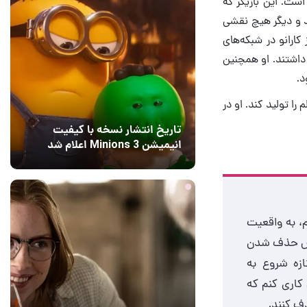
جلب کرده است. این بازیگر که
زده، رسما از پروژه سریال The Mandalorian اخراج شد و دیگر هیچ نقشی
های بحث‌برانگیز کارانو در شبکه‌های
 یهودیت داشتند. او همچنین
د.
 را تولید کند. او در
تاریخ انتشار نسخه با کیفیت
انیمیشن Minions 3 اعلام شد
1 روز قبل
4
م، به واقعیت
ترس حذف شدن
ازه شروع به
 کاری کنم که
دف کنند.