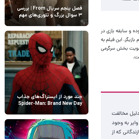
فصل پنجم سریال From | بررسی
۳ سوال بزرگ و تئوری‌های مهم
12 مرداد 1405
15
پیش از بازی در نقش کارا دون در سریال The Mandalorian یک ستاره MMA بوده و سابقه بازی در
 هم بازیگر. این فیلم به
 تقویت بخش سرگرمی
چند مورد از ایستراگ‌های جذاب
Spider-Man: Brand New Day
فاش شدند
13 مرداد 1405
۰
 دلیل مخالفت
 گذاشته شد. دیلی وایر به وجود
ندگانی که از