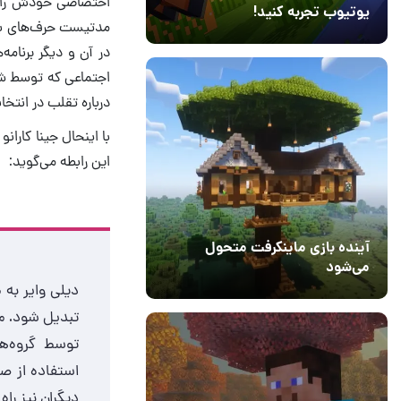
یوتیوب تجربه کنید!
10 مرداد 1405
41
درباره تقلب در انتخ
با اینحال جینا کارانو
این رابطه می‌گوید:
آینده بازی ماینکرفت متحول
می‌شود
دیلی وایر به 
18 تیر 1405
5
تبدیل شود. م
توسط گروه‌ها
استفاده از صد
دیگران نیز راه