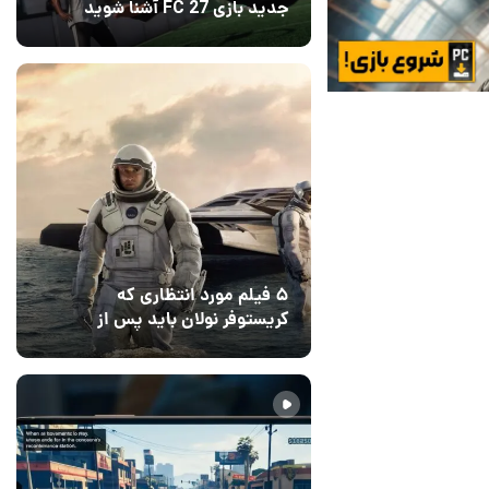
جدید بازی FC 27 آشنا شوید
12 مرداد 1405
5
۵ فیلم مورد انتظاری که
کریستوفر نولان باید پس از
ادیسه بسازد
12 مرداد 1405
2