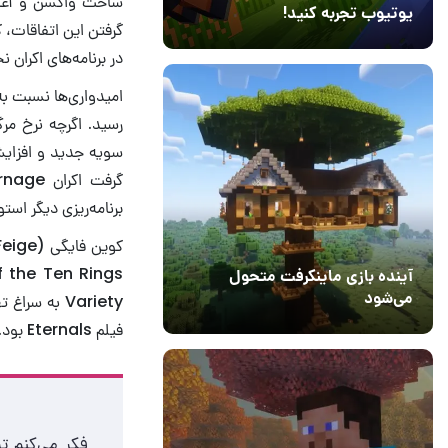
ساخت واکسن و آغاز 
یوتیوب تجربه کنید!
گرفتن این اتفاقات، ک
10 مرداد 1405
41
در برنامه‌های اکران ن
امیدواری‌ها نسبت به 
رسید. اگرچه نرخ م
سویه جدید و افزایش
برنامه‌ریزی دیگر اس
آینده بازی ماینکرفت متحول
می‌شود
Variety به 
18 تیر 1405
5
فیلم Eternals بود. در ادامه می‌توانید پاسخ فایگی را مطالعه کنید: