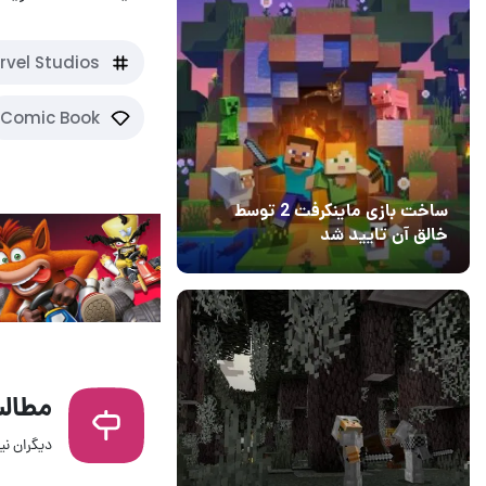
rvel Studios
Comic Book
ساخت بازی ماینکرفت 2 توسط
خالق آن تایید شد
04 آبان 1403
۱
مطالب
دیگران نیز
1 روز قبل
4