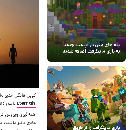
پله های بتنی در آپدیت جدید
به بازی ماینکرفت اضافه شدند؛
بعد از ۹ سال انتظار
12 مرداد 1405
3
کوین فایگی مدیر مارول در بخشی
Eternals
پاسخ داد
همه‌گیری ویروس کرون
عادی تاثیر داشته، ب
بازی ماینکرفت را از طریق