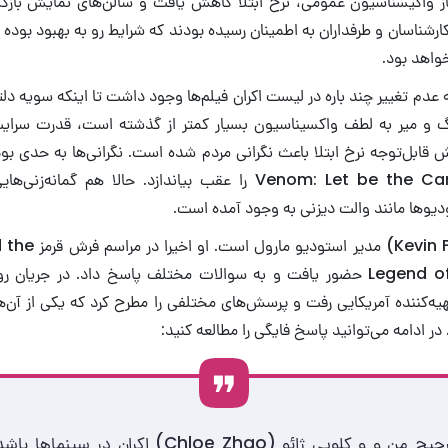
واکیسناسیون عمومی، نرخ ابتلا کاهش یافت و سالن‌های نمایش بازگش
ارشناسان و طرفداران به اطمینان رسیده بودند که شرایط رو به بهبود بوده و
خواهد بود.
عدم تغییر چند باره در لیست اکران فیلم‌ها وجود داشت تا اینکه سویه دلتا
رگ و میر به لطف واکسیناسیون بسیار کمتر از گذشته است، قدرت سرای
 قابل‌توجه نرخ ابتلا باعث نگرانی مردم شده است. نگرانی‌ها به حدی ب
گرفت اکران Venom: Let be the Carnage را عقب بیاندازد. حالا هم گ
تودیوها مانند والت دیزنی به وجود آمده است.
کوین فایگی (vin Feige
Legend of the Ten Rings حضور یافت و به سوالات مختلف پاسخ داد. در جریا
سراغ تهیه‌کننده آمریکایی رفت و پرسش‌های مختلفی را مطرح کرد که یکی از آن‌ه
فکر می‌کنم ترجیح من و و کلویی ژائو (Chloe Zhao) اکران 