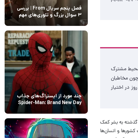
فصل پنجم سریال From | بررسی
۳ سوال بزرگ و تئوری‌های مهم
12 مرداد 1405
15
 محیط مشترک
چون مخاطبان
توانند حق انتخاب داشته باشند. البته برای شانگ چی حق انتخاب پس از ۴۵ روز در اختیار
چند مورد از ایستراگ‌های جذاب
Spider-Man: Brand New Day
فاش شدند
13 مرداد 1405
۰
ی گذشته به بشر کمک
 کشورها و انسان‌ها