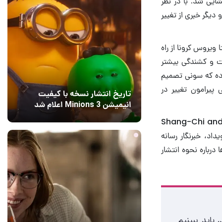
ایی شد. با در نظر
 دیگر خبری از تغییر
 ویروس کرونا از راه
ت و کشندگی بیشتر
وده که سونی تصمیم
مانه‌زنی‌هایی پیرامون تغییر در
تاریخ انتشار نسخه با کیفیت
انیمیشن Minions 3 اعلام شد
11 ساعت قبل
۱
Ke) مدیر استودیو مارول است. او اخیرا در مراسم فرش قرمز Shang-Chi and the
ن رویداد، خبرنگار رسانه
ا درباره نحوه انتشار
در سینماها باشد. باید ببینیم