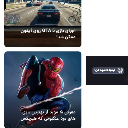
اجرای بازی GTA 5 روی آیفون
ممکن شد!
10 مرداد 1405
9
معرفی ۵ مورد از بهترین بازی
های مرد عنکبوتی که هیچکس
14
به یاد نمی‌آورد
12 مرداد 1405
2