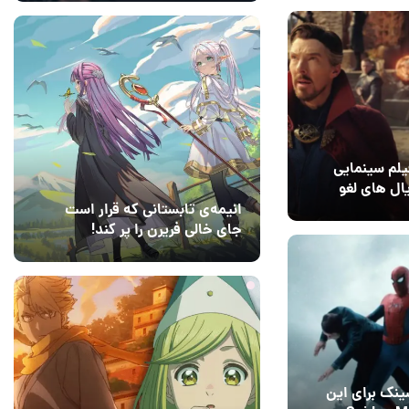
لم سینمایی
ال های لغو
انیمه‌ی تابستانی که قرار است
140
جای خالی فریرن را پر کند!
1 روز قبل
2
نک برای این