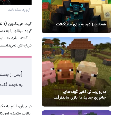
آرتورک بلک نایت
همه چیز درباره بازی ماینکرفت
گروه اترنالها را به 
20 بهمن 1403
۰
او گفتند باید به عن
درباره‌اش نمی‌دانس
[پس از جستجو
به خودم گفتم:
به‌روزرسانی اخیر گونه‌های
جانوری جدید به بازی ماینکرفت
اضافه می‌کند
15 دی 1403
5
ایالات متحده آمریکا