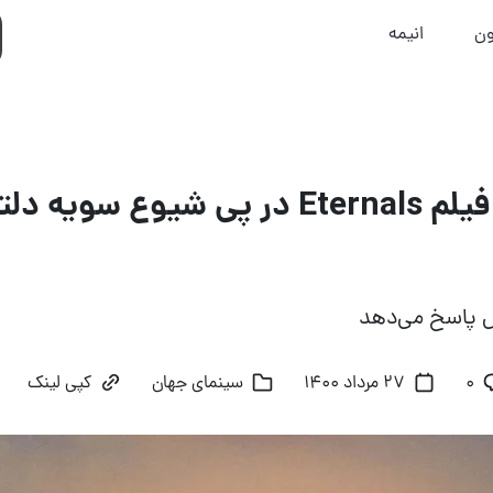
ون
انیمه
نحوه انتشار فیلم Eternals در پی شیوع س
ل پاسخ می‌دهد
۰
27 مرداد 1400
سینمای جهان
کپی لینک