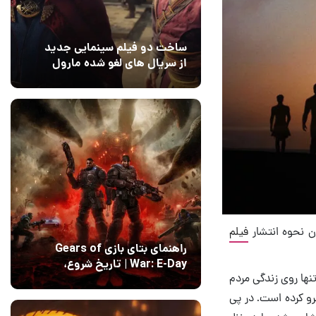
ساخت دو فیلم سینمایی جدید
از سریال های لغو شده مارول
14 مرداد 1405
۰
فیلم
راهنمای بتای بازی Gears of
War: E-Day | تاریخ‌ شروع،
نها روی زندگی مردم
محتواها و نحوه دسترسی
14 مرداد 1405
۱
رو کرده است. در پی