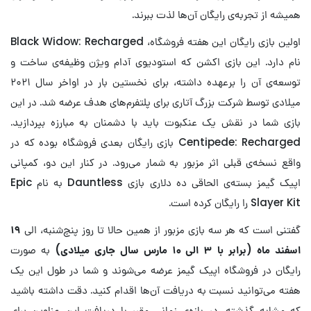
همیشه از تجربه‌ی رایگان آن‌ها لذت ببرند.
اولین بازی رایگان این هفته فروشگاه، Black Widow: Recharged
نام دارد. این بازی اکشن که استودیوی آدام ویژن وظیفه‌ی ساخت و
توسعه‌ی آن را برعهده داشته، برای نخستین بار در اواخر سال ۲۰۲۱
میلادی توسط شرکت بزرگ آتاری برای پلتفرم‌های هدف عرضه شد. در این
بازی شما در نقش یک عنکبوت باید با دشمنان به مبارزه بپردازید.
Centipede: Recharged بازی رایگان بعدی فروشگاه بوده که در
واقع نسخه‌ی قبلی اثر مزبور به شمار می‌رود. در کنار این دو، کمپانی
اپیک گیمز بسته‌ی الحاقی ده دلاری بازی Dauntless به نام Epic
Slayer Kit را رایگان کرده است.
گفتنی است که هر سه بازی مزبور از همین حالا تا روز پنچ‌شنبه، الی
۱۹
اسفند ماه (برابر با ۳ الی ۱۰ مارس سال جاری میلادی)
به صورت
رایگان در فروشگاه اپیک گیمز عرضه می‌شوند و شما در طول این یک
هفته می‌توانید نسبت به دریافت آن‌ها اقدام کنید. دقت داشته باشید
که مشابه گذشته، در بازه‌ی زمانی مقرر با دریافت این عناوین برای