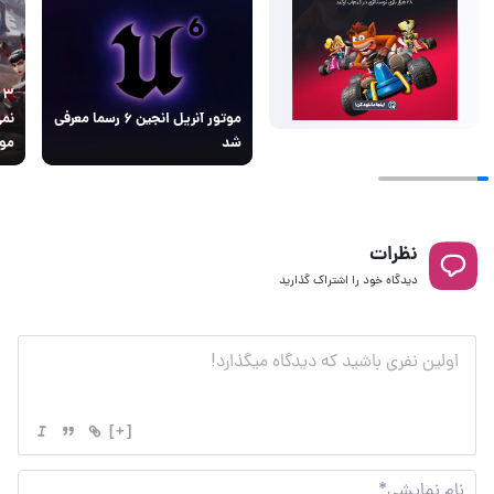
۳
موتور آنریل انجین ۶ رسما معرفی
نمی
شد
مو
نظرات
دیدگاه خود را اشتراک گذارید
[+]
نام