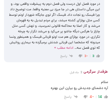
در مورد فصل اول درست ولی فصل دوم یه پیشرفت واقعی بود، و
این میگی داستان هی در جا میزد بی معنیه واقعا. مت توضیح داد
چرا فیسک رو نجات داد. فیسک اگر توی جایگاه شهردار اونم توسط
کسی مثل بولزآی کشته میشد، برای مردم تبدیل به یه قهرمان
می‌شد و کار اصلا به محاکمه قانونی نمیرسید، و تهش کسی مثل
چارلز یا هرکس دیگه جاشو پر می‌کرد و می‌شد تکرار یه چرخه
تکراری. در مورد بولزآی هم مت اونو قربانی فیسک و همینطور ونسا
میدونه که مشخصا این قربانی شدنش برمیگرده به بیماری روانیش
که توی فصل سه
…
ادامه مطلب »
پاسخ
-3
3
طرفدار سرگرمی
3 ماه قبل
سلام
آره دشمنای جدیدش رو بیارن این بهتره
پاسخ
-4
14