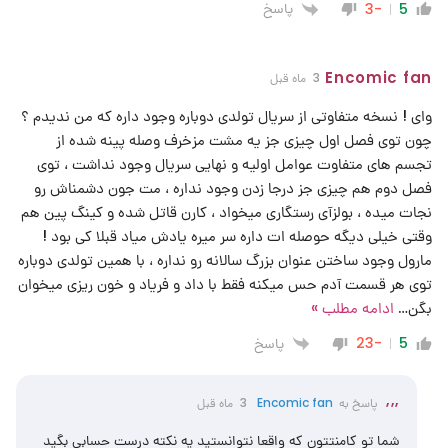
پاسخ
-3
5
Encomic fan
3 ماه قبل
وای ! نسخه متفاوتی از سریال تولدی دوباره وجود داره که من ندیدم ؟
چون توی فصل اول چیزی جز یه مشت مزخرف وصله پینه شده از
تجسم های متفاوت عوامل اولیه و نهایی سریال وجود نداشت ، توی
فصل دوم هم چیزی جز درجا زدن وجود نداره ، مت جون دشمناش رو
نجات میده ، بولزآی رستگاری میخواد ، کارن قاتل شده و کینگ پین هم
وقتی خیلی دیگه حوصله ات داره سر میره یادش میاد قبلا کی بود !
مارول وجود ساختن عنوان بزرگ سالانه رو نداره ، با همین تولدی دوباره
توی هر قسمت آدم حس میکنه فقط با داد و فریاد و خون ریزی میخوان
بگن
…
ادامه مطلب »
پاسخ
-23
5
,,,
پاسخ به
Encomic fan
3 ماه قبل
شما تو کامنتتون که واقعا نتوانستید یه نکته درست حسابی بگید