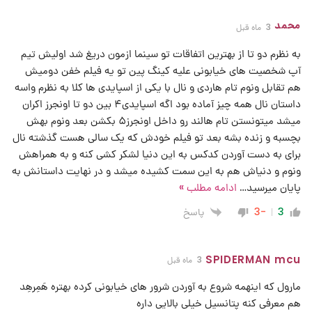
محمد
3 ماه قبل
به نظرم دو تا از بهترین اتفاقات تو سینما ازمون دریغ شد اولیش تیم
آپ شخصیت های خیابونی علیه کینگ پین تو یه فیلم خفن دومیش
هم تقابل ونوم تام هاردی و نال با یکی از اسپایدی ها کلا به نظرم واسه
داستان نال همه چیز آماده بود اگه اسپایدی۴ بین دو تا اونجرز اکران
میشد میتونستن تام هالند رو داخل اونجرز۵ بکشن بعد ونوم بهش
بچسبه و زنده بشه بعد تو فیلم خودش که یک سالی هست گذشته نال
برای به دست آوردن کدکس به این دنیا لشکر کشی کنه و به همراهش
ونوم و دنیاش هم به این سمت کشیده میشد و در نهایت داستانش به
پایان میرسید
…
ادامه مطلب »
پاسخ
-3
3
SPIDERMAN mcu
3 ماه قبل
مارول که اینهمه شروع به آوردن شرور های خیابونی کرده بهتره هَمِرهِد
هم معرفی کنه پتانسیل خیلی بالایی داره