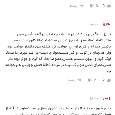
پاسخ
0
9
پوریا
3 ماه قبل
تقابل کینگ پین و دردویل همیشه جذابه ولی قطعا فصل سوم
متفاوته،احتمالا هدر به میوز تبدیل میشه،احتمالا کارن پا در مسیر
پانیشر میذاره و کارای اون رو خواهد کرد،کینگ پین داغدار خواهد بود
ولی همچنان در گوشه و کنار هست،بولزآی میشه یه ضد قهرمان،احتمالا
لوک کیج و ایرون فیستم هستن،خصوصا حالا که کیج و جونز بچه دار
شدن،دنیای فصل سوم گسترده تر میشه،قطعا فصل چهارمی هم خواهد
بود
پاسخ
-2
2
ویدر
3 ماه قبل
به ی شرور جدید نیاز داریم حتی خودشون بسازن. بعد تصاویر لورفته از
فصل ۳دردویل رو دیدم توش میوز بود که هثر معلوم بود که زیر