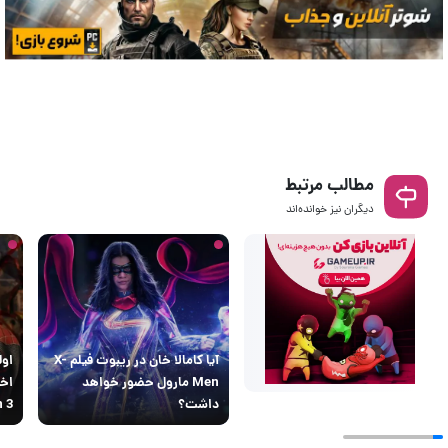
مطالب مرتبط
دیگران نیز خوانده‌اند
آیا کامالا خان در ریبوت فیلم X-
اول
Men مارول حضور خواهد
داشت؟
 3