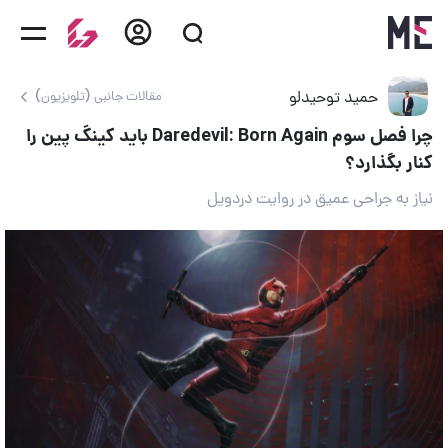
حمید توحیدلو
مقالات جانبی (تلویزیون)
چرا فصل سوم Daredevil: Born Again باید کینگ پین را
کنار بگذارد؟
نیاز به جراحی عمیق در روایت دردویل