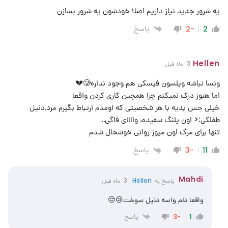
یه شرور جدید نیاز داریم اصلا خودشون یه شرور بسازن
پاسخ
-2
2
Hellen
3 ماه قبل
ونسا نباشه ویلسون فیسکی هم وجود نداره🥲💔
اما هنوز درک نمیکنم چرا همچین کاری کردن واقعا
خیلی حس بدیه با هر شخصیتی که اومدم ارتباط بگیرم مرد.دنیل
طفلکی:< اون پلنگ سفیده، واااای فاگی..
تنها برای مرگ اون میوز روانی خوشحال شدم
پاسخ
-3
11
Mahdi
پاسخ به
Hellen
3 ماه قبل
واقعا دلم واسه دنیل سوخت😢😔
پاسخ
-3
1