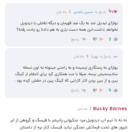
پوریا
پاسخ به
حسین ماجدی
3 ماه قبل
بولزآی تبدیل شد به یک ضد قهرمان و دیگه تقابلی با دردویل
نخواهد داشت،این همه دست یاری به هم دادنا رو یادت رفته؟
پاسخ
-3
2
,,,
پاسخ به
پوریا
3 ماه قبل
بولزآی به رستگاری نرسیده و به راحتی میتونه به اون نسخه
سادیسمیش برسه. صرفا با مت همکاری کرد برای انتقام از کینگ
پین و از بین بردن آثار کارایی که کینگ پین در حقش کرده بود .
پاسخ
-2
5
Bucky Barnes
3 ماه قبل
نه نه تا تیم آپ دردویل‌.مرد عنکبوتی.پانیشر با فیسک ‌و گروهی از ابر
شرور های تحت فرمانش نجنگن نباید فیسک کنار بره از داستان