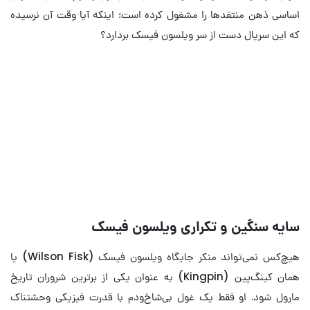
اساسی ذهن منتقدها را مشغول کرده است؛ اینکه آیا وقت آن نرسیده
که این سریال دست از سر ویلسون فیسک بردارد؟
دردویل در برابر مرد عنکبوتی | چرا مت
مورداک قدرتمندتر است؟
افشای راز نهفته پشت قدرت‌های دردویل
سایه سنگین و تکراری ویلسون فیسک
هیچ‌کس نمی‌تواند منکر جایگاه ویلسون فیسک (Wilson Fisk) یا
همان کینگ‌پین (Kingpin) به عنوان یکی از برترین شروران تاریخ
مارول شود. او فقط یک غول بی‌شاخ‌ودم با قدرت فیزیکی وحشتناک