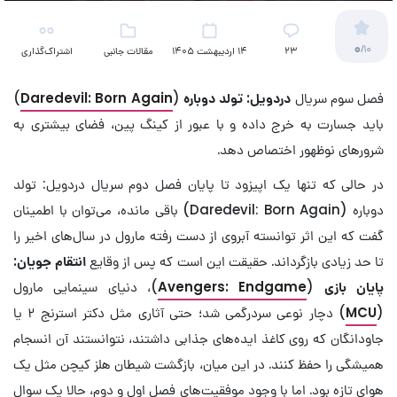
0
/10
23
14 اردیبهشت 1405
مقالات جانبی
اشتراک‌گذاری
(تلویزیون)
فصل سوم سریال
دردویل: تولد دوباره
(
Daredevil: Born Again
)
باید جسارت به خرج داده و با عبور از کینگ پین، فضای بیشتری به
شرورهای نوظهور اختصاص دهد.
در حالی که تنها یک اپیزود تا پایان فصل دوم سریال دردویل: تولد
دوباره (Daredevil: Born Again) باقی مانده، می‌توان با اطمینان
گفت که این اثر توانسته آبروی از دست رفته‌ مارول در سال‌های اخیر را
تا حد زیادی بازگرداند. حقیقت این است که پس از وقایع
انتقام جویان:
پایان بازی
(
Avengers: Endgame
)، دنیای سینمایی مارول
(
MCU
) دچار نوعی سردرگمی شد؛ حتی آثاری مثل دکتر استرنج ۲ یا
جاودانگان که روی کاغذ ایده‌های جذابی داشتند، نتوانستند آن انسجام
همیشگی را حفظ کنند. در این میان، بازگشت شیطان هلز کیچن مثل یک
هوای تازه بود. اما با وجود موفقیت‌های فصل اول و دوم، حالا یک سوال