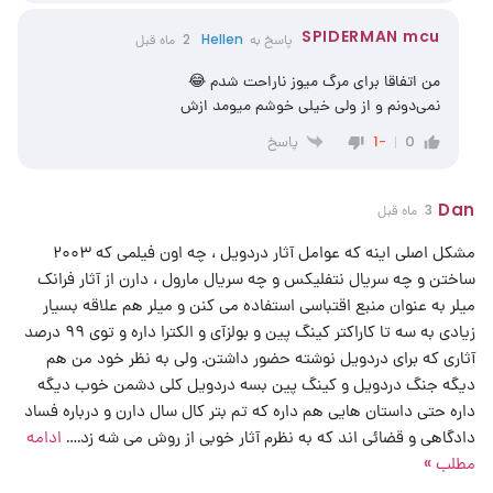
SPIDERMAN mcu
پاسخ به
Hellen
2 ماه قبل
من اتفاقا برای مرگ میوز ناراحت شدم 😂
نمی‌دونم و از ولی خیلی خوشم میومد ازش
پاسخ
-1
0
Dan
3 ماه قبل
مشکل اصلی اینه که عوامل آثار دردویل ، چه اون فیلمی که ۲۰۰۳
ساختن و چه سریال نتفلیکس و چه سریال مارول ، دارن از آثار فرانک
میلر به عنوان منبع اقتباسی استفاده می کنن و میلر هم علاقه بسیار
زیادی به سه تا کاراکتر کینگ پین و بولزآی و الکترا داره و توی ۹۹ درصد
آثاری که برای دردویل نوشته حضور داشتن. ولی به نظر خود من هم
دیگه جنگ دردویل و کینگ پین بسه دردویل کلی دشمن خوب دیگه
داره حتی داستان هایی هم داره که تم بتر کال سال دارن و درباره فساد
دادگاهی و قضائی اند که به نظرم آثار خوبی از روش می شه زد.
…
ادامه
مطلب »