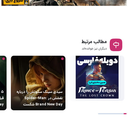
مطالب مرتبط
دیگران نیز خوانده‌اند
سیدی سینک سکوتش را درباره
۵
نقشش در Spider-Man:
Brand New Day شکست
sday