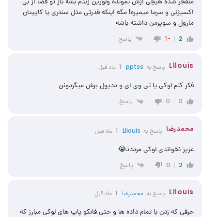
منفجر شده هیچی ازش نمونده ولورین زندم بشه باز تو فضا از بی
اکسیژنی و سرما میمیره! مگه اینکه قدرتی مثل سنتری یا کاپیتان
مارول و سوپرمن داشته باشه
پاسخ
-1
2
Lllouis
پاسخ به
pptss
1 ماه قبل
فکر کنم لوکی یا تی وی ای و ددپول برش میگردونن
پاسخ
0
0
محمدرضا
پاسخ به
Lllouis
1 ماه قبل
عزیز نخواندی لوکی مرددد😭
پاسخ
0
2
Lllouis
پاسخ به
محمدرضا
1 ماه قبل
حرفی که زدن با تمام داده ها و حتی فانکو پاپ های لوکی مبارز که