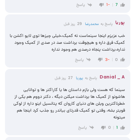
پاسخ
-1
7
پوریا
پاسخ به
محمدرضا
29 روز قبل
خب عزیزم اینجا سینماست نه کمیک،خیلی چیزها توی لایو اکشن با
کمیک فرق داره و هیچوقت برداشت صد در صدی از کمیک وجود
نداره،برداشت پنجاه درصدی هم وجود نداره
پاسخ
-3
0
Danial _ A
پاسخ به
پوریا
27 روز قبل
سینما که هست ولی بازم داستان ها یا کاراکتر ها و توانایی
هاشونو از کمیک ها برداشت میکنن دیگه ، دکتر دووم هم یکی از
خطرناکترین ویلن های دنیای کاروان که پتانسیل اینو داره از لوکی
قویتر بشه، وقتی تو کمیک قدرتای بیاندر رو جذب کرد اینجا هم
میتونه
پاسخ
0
1