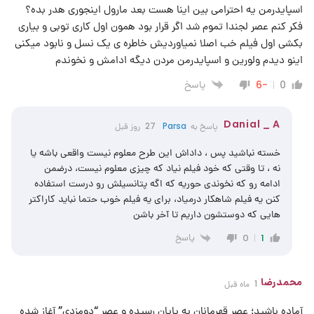
اسپایدرمن یه احترامی بین اینا هست بعد مارول اینجوری هدر بده؟
فکر کنم عصر لجندا تموم شد اگر قرار بود همون اول کاری توبی و بیاری
بکشی اول فیلم خب اصلا نمیاوردیش خاطره ی یک نسل و نابود میکنی
اینو دیدم ولورین و اسپایدرمن مردن دیگه ادامش و نخوندم
پاسخ
-6
0
Danial _ A
پاسخ به
Parsa
27 روز قبل
خسته نباشید پس ، داداش این طرح معلوم نیست واقعی باشه یا
نه ، تا وقتی که خود فیلم نیاد که چیزی معلوم نیست، درضمن
ادامه رو که نخوندی حوریه که اگه پتانسیلش رو درست استفاده
کنن یه فیلم شاهکار درمیاد، برای یه فیلم خوب حتما نباید کاراکتر
هایی که دوستشون داریم تا آخر باشن
پاسخ
0
1
محمدرضا
1 ماه قبل
آماده باشید؛ عصرِ قهرمانان به پایان رسیده و عصرِ “دومزدی” آغاز شده