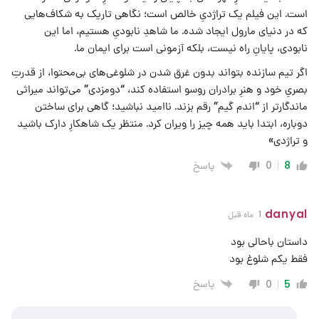
است. این فیلم یک تراژدیِ خالص است؛ نگاهی تاریک به شکاف‌هایی
که در دنیای مارول ایجاد شده. ما شاهدِ نابودیِ هستیم، اما این
نابودی، پایانِ راه نیست، بلکه آزمونی است برای ایمان ما.
اگر تیم سازنده بتواند بدون غرق شدن در شلوغی‌های بی‌محتوا، از قدرتِ
بصریِ خود و هنرِ برادران روسو استفاده کند، “دومزدی” می‌تواند میراثی
ماندگارتر از “اندم گیم” رقم بزند. ناامید نباشید؛ گاهی برای ساختن
دوباره، ابتدا باید همه چیز را ویران کرد. منتظر یک شاهکارِ دارک باشید
و تراژدی»
پاسخ
0
8
danyal
1 ماه قبل
داستان باحالی بود
فقط یکم شلوغ بود
پاسخ
0
5