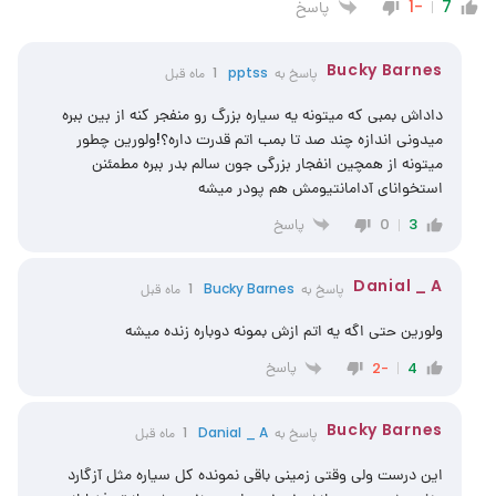
پاسخ
-1
7
Bucky Barnes
پاسخ به
pptss
1 ماه قبل
داداش بمبی که میتونه یه سیاره بزرگ رو منفجر کنه از بین ببره
میدونی اندازه چند صد تا بمب اتم قدرت داره؟!ولورین چطور
میتونه از همچین انفجار بزرگی جون سالم بدر ببره مطمئنن
استخوانای آدامانتیومش هم پودر میشه
پاسخ
0
3
Danial _ A
پاسخ به
Bucky Barnes
1 ماه قبل
ولورین حتی اگه یه اتم ازش بمونه دوباره زنده میشه
پاسخ
-2
4
Bucky Barnes
پاسخ به
Danial _ A
1 ماه قبل
این درست ولی وقتی زمینی باقی نمونده کل سیاره مثل آزگارد