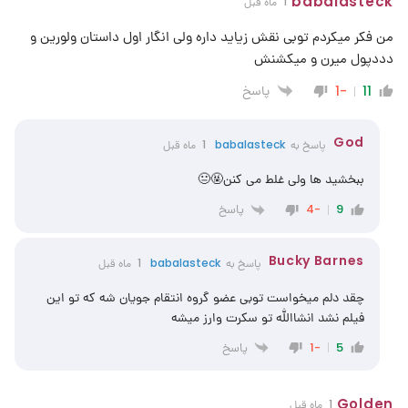
babalasteck
1 ماه قبل
من فکر میکردم توبی نقش زیاید داره ولی انگار اول داستان ولورین و
دددپول میرن و میکشنش
پاسخ
-1
11
God
پاسخ به
babalasteck
1 ماه قبل
ببخشید ها ولی غلط می کنن🤬😐
پاسخ
-4
9
Bucky Barnes
پاسخ به
babalasteck
1 ماه قبل
چقد دلم میخواست توبی عضو گروه انتقام جویان شه که تو این
فیلم نشد انشاالله تو سکرت وارز میشه
پاسخ
-1
5
Golden
1 ماه قبل