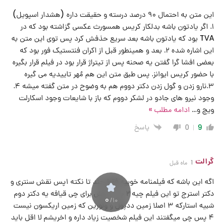
این متن به احتمال ۹۰ درصد درسته و حقیقت داره (هشدار اسپویل)
۱. اگر یادتون باشه بدلکار کریس همسورث عکسی گزاشته بود که در
TVA بود که یادتون باشه بعد سریع حذفش کرد پس توی این متن به
این اشاره شده ۲. بعد و همینطور قبل از اکران فنتستیک فور بود که
بعضی افشا گرا گفتن یه صحنه پس از تیتراژ قرار بود در فیلم قرار بگیره
با حضور کریس ایوانز. پس طبق متن این هم مُهر تاییدیه می گیره
۳.نارو زدن و گول زدن دکتر دووم هم به وضوح در متن گفته میشه ۴.
وجود نیرو های جادو در لشکر دووم که باز با شایعات وجود اسکارلت
ویچ و
…
ادامه مطلب »
پاسخ
0
9
گرالت
1 ماه قبل
اگه این باشه که فیلمنامه خوبیه فقط چند تا نکته ۱پس نقش سنتری و
دکتر استرج تو این فیلم چیه ۲ پس تهش برای چی قیافه یه دکتر دوم
0
/10
شبیه استارکه ۳ اصلا زمین ددپول و ولورین که زمین اریکسون نیست
۴ پس چی میگفتند این فیلم شخصیت زیاد داره و اخریشم لا اقل باید