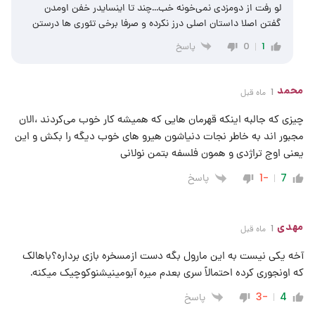
لو رفت از دومزدی نمی‌خونه خب…چند تا اینسایدر خفن اومدن
گفتن اصلا داستان اصلی درز نکرده و صرفا برخی تئوری ها درستن
پاسخ
0
1
محمد
1 ماه قبل
چیزی که جالبه اینکه قهرمان هایی که همیشه کار خوب می‌کردند ،الان
مجبور اند به خاطر نجات دنیاشون هیرو های خوب دیگه را بکش و این
یعنی اوج تراژدی و همون فلسفه بتمن نولانی
پاسخ
-1
7
مهدی
1 ماه قبل
آخه یکی نیست به این مارول بگه دست ازمسخره بازی برداره؟باهالک
که اونجوری کرده احتمالاً سری بعدم میره آبومینیشنوکوچیک میکنه.
پاسخ
-3
4