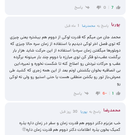
پاسخ
0
7
پوریا
پاسخ به
محمدرضا
1 ماه قبل
محمد جان من میگم که قدرت لوکی از دووم هم بیشتره یعنی چیزی
که توی فصل اخر لوکی دیدیم با استفاده از زمان سره حالا چیزی که
دوبلورها میگفتن زمان سره،با استفاده از این حرکت شاید هزار بار
برگشت عقب،تو فکر کن توی مبارزه با دووم چند بار میتونه برگرده
عقب و حرکات نبردش رو اصلاح کنه تا شکست نخوره و نمیره،این
بی انصافیه بخوان بکشنش اونم بعد از این همه زجری که کشید طی
عمرش،باز تور رو بکشن منطقی هست یا حتی استیو رو ولی نه لوکی
رو
پاسخ
-6
1
محمدرضا
پاسخ به
پوریا
30 روز قبل
خب عزیزم دکتر دووم هم قدرت زمان و سفر در زمان داره یذره
کمیک بخون یذره اطلاعات دکتر دووم هم قدرت زمان داره🫥