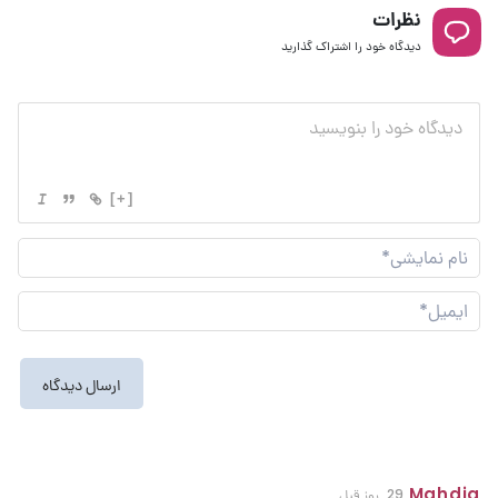
نظرات
دیدگاه خود را اشتراک گذارید
[+]
نام
نما
ایم
Mahdig
29 روز قبل