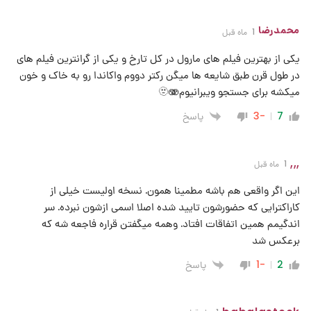
محمدرضا
1 ماه قبل
یکی از بهترین فیلم های مارول در کل تارخ و یکی از گرانترین فیلم های
در طول قرن طبق شایعه ها میگن رکتر دووم واکاندا رو به خاک و خون
میکشه برای جستجو ویبرانیوم🫥🫨
پاسخ
-3
7
,,,
1 ماه قبل
این اگر واقعی هم باشه مطمینا همون. نسخه اولیست خیلی از
کاراکترایی که حضورشون تایید شده اصلا اسمی ازشون نبرده. سر
اندگیمم همین اتفاقات افتاد. وهمه میگفتن قراره فاجعه شه که
برعکس شد
پاسخ
-1
2