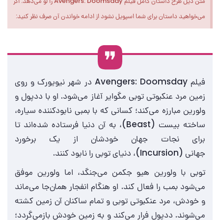
متن ذیل طرح داستان کامل فیلم Avengers: Doomsday را لو می‌دهد. اگر
می‌خواهید داستان برای شما اسپویل نشود از ادامه خواندن آن صرف نظر کنید:
فیلم Avengers: Doomsday در شهر نیویورک و روی
زمین مرد عنکبوتی توبی مگوایر آغاز می‌شود. او با ددپول و
ولورین مبارزه می‌کند؛ کسانی که با بمبی نابودکننده سیاره،
ساخته بیست (Beast)، به آن دنیا فرستاده شده‌اند تا
برای نجات جهان خودشان از یک برخورد
جهانی
(Incursion)
، دنیای توبی را نابود کنند.
توبی با ولورین هیو جکمن می‌جنگد، اما ولورین موفق
می‌شود بمب را فعال کند. او هنگام انفجار همان‌جا می‌ماند
و خودش، مرد عنکبوتی توبی و تمام ساکنان آن زمین کشته
می‌شوند. ددپول فرار می‌کند و به زمین خودش بازمی‌گردد؛