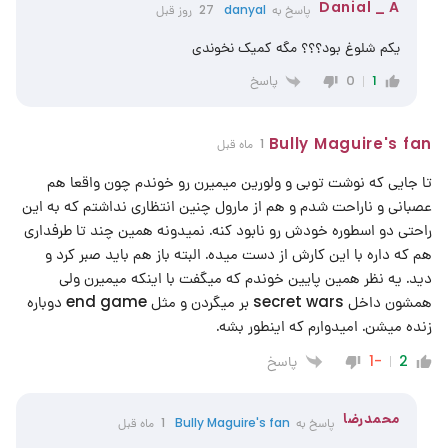
Danial _ A
پاسخ به
danyal
27 روز قبل
یکم شلوغ بود؟؟؟ مگه کمیک نخوندی
پاسخ
0
1
Bully Maguire's fan
1 ماه قبل
تا جایی که نوشت توبی و ولورین میمیرن رو خوندم چون واقعا هم
عصبانی و ناراحت شدم و هم از مارول چنین انتظاری نداشتم که به این
راحتی دو اسطوره خودش رو نابود کنه. نمیدونه همین چند تا طرفداری
هم که داره با این کارش از دست میده. البته باز هم باید صبر کرد و
دید. یه نظر همین پایین خوندم که میگفت با اینکه میمیرن ولی
همشون داخل secret wars بر میگردن و مثل end game دوباره
زنده میشن. امیدوارم که اینطور بشه.
پاسخ
-1
2
محمدرضا
پاسخ به
Bully Maguire's fan
1 ماه قبل