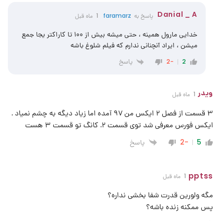
Danial _ A
پاسخ به
faramarz
1 ماه قبل
خدایی مارول همینه ، حتی میشه بیش از ۱۰۰ تا کاراکتر یجا جمع
میشن ، ایراد آنچنانی ندارم که فیلم شلوغ باشه
پاسخ
-2
2
ویدر
1 ماه قبل
۳ قسمت از فصل ۲ ایکس من ۹۷ آمده اما زیاد دیگه به چشم نمیاد .
ایکس فورس معرفی شد توی قسمت ۲. کانگ تو قسمت ۳ هست
پاسخ
-2
5
pptss
1 ماه قبل
مگه ولورین قدرت شفا بخشی نداره؟
پس ممکنه زنده باشه؟