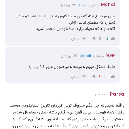
Mahdi
پاسخ به
پوریا
29 روز قبل
ببین موضوع اینه که دووم کلا کارش اینجوریه که پاشو تو نبردی
نمیزاره که مطمئن نباشه ازش
اگه بدونه که بخواد ببازه اصلا خودش شخصا نمیره
پاسخ
0
2
پوریا
پاسخ به
Mahdi
29 روز قبل
دقیقا مشکل دووم همیشه همینه،چون غرور کاذب داره
پاسخ
-1
1
Parsa
1 ماه قبل
واقعا نمیدونم چی بگم معروف ترین قهرمان تاریخ اسپایدرمن هست
وقتی همه فهمیدن توبی قراره توی فیلم باشه حیلی خوشحال شدن
بیشترین حرف و راجب این زدن که بعد اینجوری شه؟ توی کمیک ها
اسپایدرمن و ددپول رفیقن توی کمیک ها یه داستانی بین ولورین و