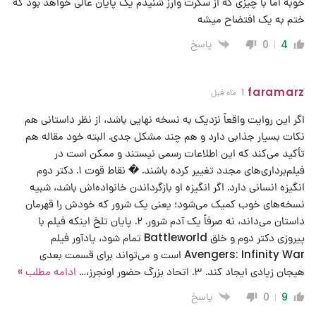
خوبه اما با چیزی که از سکرت وارز شنیدم یک پایان عالی خواهد بود که
ختم به یک افتضاح میشه
پاسخ
0
4
faramarz
1 ماه قبل
اگر این روایت واقعاً نزدیک به نسخه نهایی باشد، از نظر داستانی هم
نکات بسیار جذابی دارد و هم چند مشکل جدی. البته خود مقاله هم
تأکید می‌کند که این اطلاعات رسمی نیستند و ممکن است در
فیلم‌برداری‌های مجدد تغییر کرده باشند. � نقاط قوت ۱. دکتر دوم
انگیزه انسانی دارد. اگر انگیزه او بازگرداندن خانواده‌اش باشد، شبیه
نسخه‌های خوب کمیک می‌شود؛ یعنی یک شرور که خودش را قهرمان
داستان می‌داند، نه صرفاً یک آدم شرور. ۲. پایان تلخ اینکه فیلم با
پیروزی دکتر دوم و خلق Battleworld تمام شود، یادآور فیلم
Avengers: Infinity War است و می‌تواند برای قسمت بعدی
هیجان زیادی ایجاد کند. ۳. اتحاد بزرگ حضور اونجرز،
…
ادامه مطلب »
پاسخ
0
9