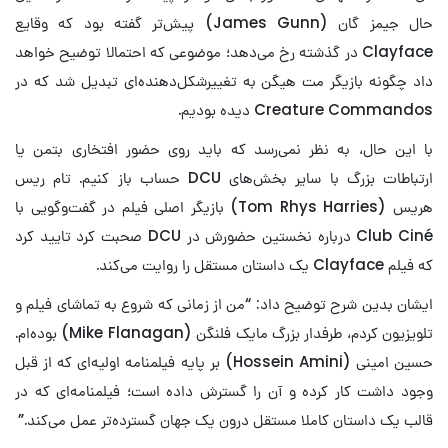
حال جیمز گان (James Gunn) پیش‌تر گفته بود که وقایع
Clayface در گذشته رخ می‌دهد؛ موضوعی که احتمالا توضیح خواهد
داد چگونه بازیگر مت هیگن به تغییرشکل‌دهنده‌ای تبدیل شد که در
Creature Commandos دیده بودیم.
با این حال، به نظر نمی‌رسد که باید روی حضور افتخاری بتمن یا
ارتباطات بزرگ با سایر بخش‌های DCU حساب باز کنیم. تام ریس
هریس (Tom Rhys Harries) بازیگر اصلی فیلم در گفت‌وگویی با
Club Ciné درباره نخستین حضورش در DCU صحبت کرد تایید کرد
که فیلم Clayface یک داستان مستقل را روایت می‌کند.
ایشان بدین شرح توضیح داد: “من از زمانی که شروع به تماشای فیلم و
تلویزیون کردم، طرفدار بزرگ مایک فلنگن (Mike Flanagan) بوده‌ام.
حسین امینی (Hossein Amini) بر پایه فیلمنامه اولیه‌ای که از قبل
وجود داشت کار کرده و آن را گسترش داده است؛ فیلمنامه‌ای که در
قالب یک داستان کاملا مستقل درون یک جهان گسترده‌تر عمل می‌کند.”