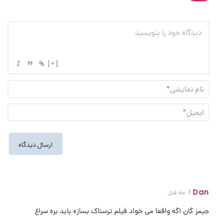
[+]
نام
نما
ایم
Dan
1 ماه قبل
جیمز گان اگه واقعا می خواد فیلم ترسناک بسازه باید بره سراغ