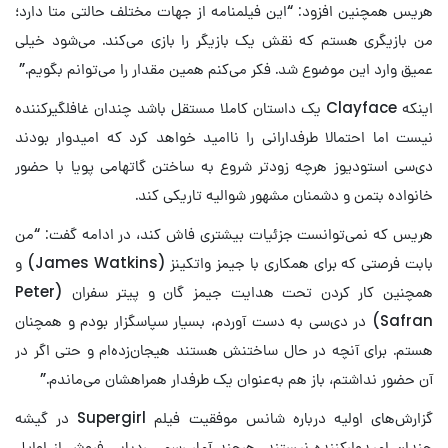
هریس همچنین افزود: “این فیلمنامه از جهات مختلف حالتی متا دارد؛
من بازیگری هستم که نقش یک بازیگر را بازی می‌کند. می‌شود خیلی
عمیق وارد این موضوع شد. فکر می‌کنم همین مقدار را می‌توانم بگویم.”
اینکه Clayface یک داستان کاملا مستقل باشد چندان غافلگیرکننده
نیست اما احتمالا طرفدارانی را ناامید خواهد کرد که امیدوار بودند
دی‌سی استودیوز هرچه زودتر شروع به ساختن گاتهامی پویا با حضور
خانواده بتمن و دشمنان مشهور شوالیه تاریکی کند.
هریس که نمی‌توانست جزئیات بیشتری فاش کند، در ادامه گفت: “من
بابت فرصتی که برای همکاری با جیمز واتکینز (James Watkins) و
همچنین کار کردن تحت هدایت جیمز گان و پیتر سفران (Peter
Safran) در دی‌سی به دست آوردم، بسیار سپاسگزار بودم و همچنان
هستم. برای آنچه در حال ساختنش هستند هیجان‌زده‌ام و حتی اگر در
آن حضور نداشتم، باز هم به‌عنوان یک طرفدار همراهشان می‌ماندم.”
گزارش‌های اولیه درباره شانس موفقیت فیلم Supergirl در گیشه
چندان امیدوارکننده نیستند، هرچند آمار رسمی ردیابی فروش از اوایل