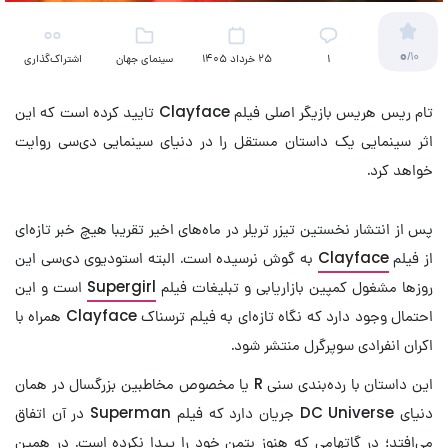
0
/10
۱
25 خرداد 1405
سینمای جهان
اشتراک‌گذاری
تام ریس هریس بازیگر اصلی فیلم Clayface تایید کرده است که این
اثر سینمایی یک داستان مستقل را در دنیای سینمایی دی‌سی روایت
خواهد کرد.
پس از انتشار نخستین تیزر تریلر در ماه‌های اخیر تقریبا هیچ خبر تازه‌ای
از فیلم
Clayface
به گوش نرسیده است. البته استودیوی دی‌سی این
روزها مشغول کمپین بازاریابی و تبلیغات فیلم
Supergirl
است و این
احتمال وجود دارد که نگاه تازه‌ای به فیلم ترسناک Clayface همراه با
اکران انفرادی سوپرگرل منتشر شود.
این داستان با رده‌بندی سنی R یا مخصوص مخاطبین بزرگسال در همان
دنیای DC Universe جریان دارد که فیلم Superman در آن اتفاق
می‌افتد؛ در گاتهامی که هنوز بتمن خود را پیدا نکرده است. در همین