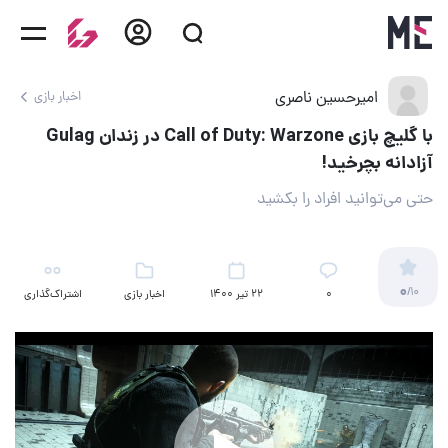
امیرحسین ناصری
اخبار بازی
با گلیچ بازی Call of Duty: Warzone در زندان Gulag
آزادانه بچرخید!
حتی می‌توانید افراد را بکشید
0
/10
۰
22 تیر 1400
اخبار بازی
اشتراک‌گذاری