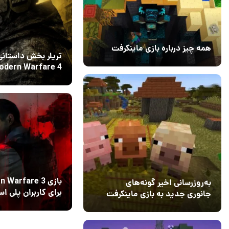
همه چیز درباره بازی ماینکرفت
تریلر بخش داستانی
20 بهمن 1403
۰
را میخکوب می‌کند!
16 تیر 1405
3
بازی Warfare 3
به‌روزرسانی اخیر گونه‌های
برای کاربران پلی ا
جانوری جدید به بازی ماینکرفت
پلاس رایگان شد
اضافه می‌کند
15 دی 1403
5