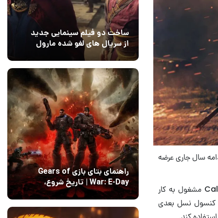
ساخت دو فیلم سینمایی جدید
از سریال های لغو شده مارول
14 مرداد 1405
۰
دامه سال جاری عرضه
راهنمای بتای بازی Gears of
War: E-Day | تاریخ‌ شروع،
استودیو اینفینیتی وارد در حال حاضر روی ساخت بازی Call of Duty Modern Warfare 4 مشغول به کار
محتواها و نحوه دسترسی
14 مرداد 1405
۱
ضه کنسول نسل بعدی
ستفاده کند.