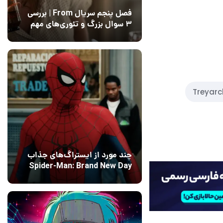
Call o که باید تجربه
فصل پنجم سریال From | بررسی
۳ سوال بزرگ و تئوری‌های مهم
12 مرداد 1405
15
Treyarc
چند مورد از ایستراگ‌های جذاب
Spider-Man: Brand New Day
فاش شدند
13 مرداد 1405
۰