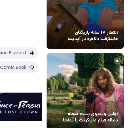
کنید
نبردهای سریع، 
انتظار ۱۷ ساله بازیکنان
ماینکرفت بالاخره در آپدیت
جدید بازی به پایان رسید
11 خرداد 1405
۰
sion Blizzard
Comic Book
اولین ویدیوی پشت صحنه
دنباله فیلم ماینکرفت را تماشا
کنید
13 اسفند 1403
19