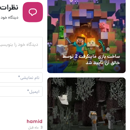
نظرات
دیدگاه خود ر
ساخت بازی ماینکرفت 2 توسط
خالق آن تایید شد
04 آبان 1403
۱
hamid
3 ماه قبل