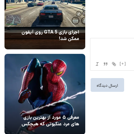
اجرای بازی GTA 5 روی آیفون
ممکن شد!
10 مرداد 1405
9
[+]
معرفی ۵ مورد از بهترین بازی
های مرد عنکبوتی که هیچکس
به یاد نمی‌آورد
12 مرداد 1405
2