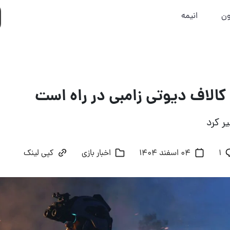
ون
انیمه
کالاف دیوتی زامبی در راه است
ر کرد
۱
04 اسفند 1404
اخبار بازی
کپی لینک