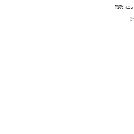
 باشه 🥰🥰
خ