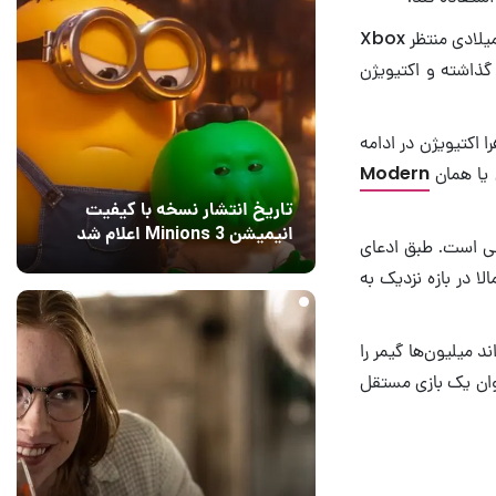
با این حال، ظاهرا عرضه کنسول‌های نسل دهم عقب افتاده و احتمالا نباید در اواخر سال جاری میلادی منتظر Xbox
رنامه‌ریزی‌های بازی کالاف دیوتی مدرن وارفر ۴ نیز تاثیر گذاشته و اکتیویژن
 افشاگرهای معروف و قابل اعتماد به نام The Ghost of Hope، ظاهرا اکتیویژن در ادامه
 یا همان
Modern
تاریخ انتشار نسخه با کیفیت
انیمیشن Minions 3 اعلام شد
تی است. طبق ادعای
22 ساعت قبل
2
ا در بازه نزدیک به
د میلیون‌ها گیمر را
نوان یک بازی مستقل