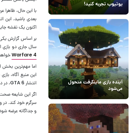
یوتیوب تجربه کنید!
10 مرداد 1405
41
اکنون یک نقشه جایگزی
سال جاری دو بازی ا
Warfare 4
خواهد 
اما مهم‌ترین بخش ا
این منبع آگاه، بازی
آینده بازی ماینکرفت متحول
انتشار GTA 6، در دسترس گیمرها قرار خواهد گرفت.
می‌شود
اگر این شایعه صحت
18 تیر 1405
5
سرگرم خود کند. در و
و جداگانه عرضه شود؛