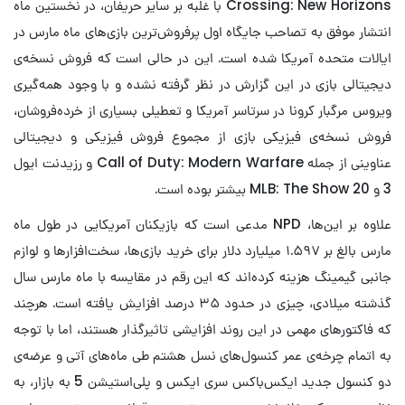
Crossing: New Horizons با غلبه بر سایر حریفان، در نخستین ماه
انتشار موفق به تصاحب جایگاه اول پرفروش‌ترین بازی‌های ماه مارس در
ایالات متحده آمریکا شده است. این در حالی است که فروش نسخه‌ی
دیجیتالی بازی در این گزارش در نظر گرفته نشده و با وجود همه‌گیری
ویروس مرگبار کرونا در سرتاسر آمریکا و تعطیلی بسیاری از خرده‌فروشان،
فروش نسخه‌ی فیزیکی بازی از مجموع فروش فیزیکی و دیجیتالی
عناوینی از جمله Call of Duty: Modern Warfare و رزیدنت ایول
3 و MLB: The Show 20 بیشتر بوده است.
علاوه بر این‌ها، NPD مدعی است که بازیکنان آمریکایی در طول ماه
مارس بالغ بر ۱.۵۹۷ میلیارد دلار برای خرید بازی‌ها، سخت‌افزارها و لوازم
جانبی گیمینگ هزینه کرده‌اند که این رقم در مقایسه با ماه مارس سال
گذشته میلادی، چیزی در حدود ۳۵ درصد افزایش یافته است. هرچند
که فاکتورهای مهمی در این روند افزایشی تاثیرگذار هستند، اما با توجه
به اتمام چرخه‌ی عمر کنسول‌های نسل هشتم طی ماه‌های آتی و عرضه‌ی
دو کنسول جدید ایکس‌باکس سری ایکس و پلی‌استیشن 5 به بازار، به