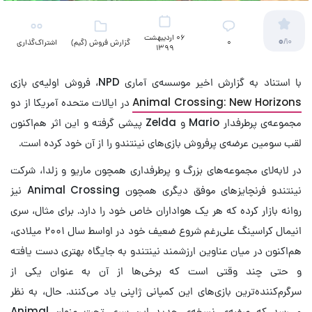
06 اردیبهشت
0
/10
۰
گزارش فروش (گیم)
اشتراک‌گذاری
1399
با استناد به گزارش اخیر موسسه‌ی آماری NPD، فروش اولیه‌ی بازی
Animal Crossing: New Horizons
در ایالات متحده‌ آمریکا از دو
مجموعه‌ی پرطرفدار Mario و Zelda پیشی گرفته و این اثر هم‌اکنون
لقب سومین عرضه‌ی پرفروش بازی‌های نینتندو را از آن خود کرده است.
در لابه‌لای مجموعه‌های بزرگ و پرطرفداری همچون ماریو و زلدا، شرکت
نینتندو فرنچایزهای موفق دیگری همچون Animal Crossing نیز
روانه بازار کرده که هر یک هواداران خاص خود را دارد. برای مثال، سری
انیمال کراسینگ علی‌رغم شروع ضعیف خود در اواسط سال ۲۰۰۱ میلادی،
هم‌اکنون در میان عناوین ارزشمند نینتندو به جایگاه بهتری دست یافته
و حتی چند وقتی است که برخی‌ها از آن به عنوان یکی از
سرگرم‌کننده‌ترین بازی‌های این کمپانی ژاپنی یاد می‌کنند. حال، به نظر
می‌رسد که عرضه‌ی نسخه‌ی جدید این سری تحت عنوان Animal