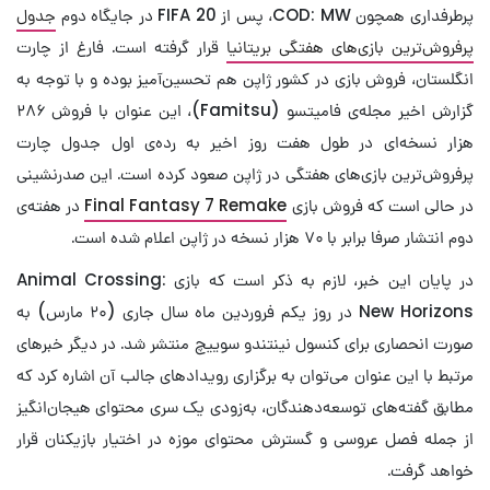
پرطرفداری همچون COD: MW، پس از FIFA 20 در جایگاه دوم
جدول
پرفروش‌ترین بازی‌های هفتگی بریتانیا
قرار گرفته است. فارغ از چارت
انگلستان، فروش بازی در کشور ژاپن هم تحسین‌آمیز بوده و با توجه به
گزارش اخیر مجله‌ی فامیتسو (Famitsu)، این عنوان با فروش ۲۸۶
هزار نسخه‌ای در طول هفت روز اخیر به رده‌ی اول جدول چارت
پرفروش‌ترین بازی‌های هفتگی در ژاپن صعود کرده است. این صدرنشینی
در حالی است که فروش بازی
Final Fantasy 7 Remake
در هفته‌ی
دوم انتشار صرفا برابر با ۷۰ هزار نسخه در ژاپن اعلام شده است.
در پایان این خبر، لازم به ذکر است که بازی Animal Crossing:
New Horizons در روز یکم فروردین ماه سال جاری (۲۰ مارس) به
صورت انحصاری برای کنسول نینتندو سوییچ منتشر شد. در دیگر خبرهای
مرتبط با این عنوان می‌توان به برگزاری رویدادهای جالب آن اشاره کرد که
مطابق گفته‌های توسعه‌دهندگان، به‌زودی یک سری محتوای هیجان‌انگیز
از جمله فصل عروسی و گسترش محتوای موزه‌ در اختیار بازیکنان قرار
خواهد گرفت.