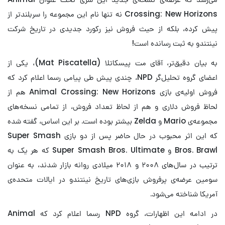
Crossing: New Horizons نه تنها نام این مجموعه را سربلندتر از
پیش کرده، بلکه از حیث فروش نیز رکورد جدیدی در تاریخ شرکت
نینتندو به ثبت رسانده است!
به بیان دقیق‌تر، آقای مت پیسکاتلا (Mat Piscatella)، یکی از
اعضای گروه تحلیل‌گر NPD، چندی پیش طی پیامی رسما اعلام کرد که
فروش اولیه‌ی بازی Animal Crossing: New Horizons هم از
لحاظ فروش دلاری و هم از لحاظ تعداد فروش، از تمامی نسخه‌های
مجموعه‌ی Mario و Zelda بیشتر بوده است. بر این اساس، گفته شده
که این اثر محبوب در حال حاضر پس از دو بازی Super Smash
Bros. Brawl و Super Smash Bros. Ultimate‌ که هر یک به
ترتیب در سال‌های ۲۰۰۸ و ۲۰۱۸ میلادی روانه بازار شدند، به عنوان
سومین عرضه‌ی پرفروش بازی‌های تاریخ نینتندو در ایالات متحده‌ی
آمریکا شناخته می‌شود.
در ادامه این اظهارات، گروه NPD رسما اعلام کرد که Animal