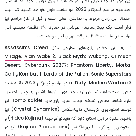
این طور که جف کیلی اخیرا در حساب کاربری توئیتر خود گفته، شب
افتتاحیه مراسم گیمزکام 2023 دو ساعت طول خواهد کشید که البته
احتمالا این زمان مربوط به نمایش اصلی است و قبل از آغاز مراسم نیز
قرار است یک پیش‌نمایش طولانی در حدود ۳۰ دقیقه ببینیم. این
مراسم در ساعت ۲۱:۳۰ به وقت تهران آغاز خواهد شد.
تا به الان حضور بازی‌های مطرحی مثل
Assassin’s Creed
Mirage
،
Alan Wake 2
، ‌Black Myth: Wukong، Crimson
Desert، Cyberpunk 20277: Phantom Liberty، Mortal
Kombat 1، Lords of the Fallen، Sonic Superstars و Call
of Duty: Modern Warfare 3 در مراسم گیمزکام 2023 تائید شده
و قرار است شاهد نمایش تریلر جدیدی از آن‌ها باشیم. همچنین احتمال
دارد شاهد معرفی نسخه جدید سری بازی‌های Tomb Raider نیز
توسط استودیوی کریستال داینامیکس (Crystal Dynamics) نیز
باشیم. علاوه بر این امکان دارد که هیدئو کوجیما (Hideo Kojima) و
استودیوی او، کوجیما پروداکشنز (Kojima Productions) نیز در
این رویداد حضور پیدا کرده و تریلر جدیدی را از بازی مورد انتظار