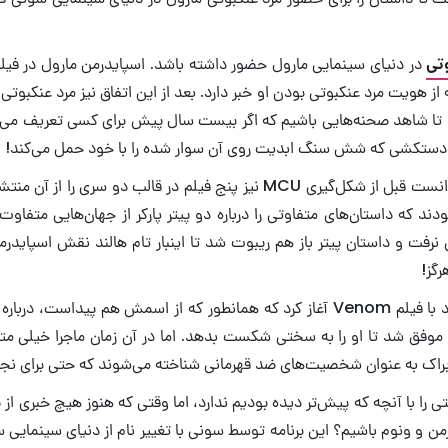
وتی
در دنیای سینمایی مارول حضور داشته باشد. اسپایدرمن مارول در فیلم Captain America: Civil War بود که برای اولین بار
از هویت مرد عنکبوتی بودن او خبر دارد. بعد از این اتفاق نیز مرد عنکبوت
 خود، در جنگ ابدیت و Endgame نیز حاضر شد تا شاهد صحنه‌هایی باشیم که اگر بیست سال پیش 
ست و دستکشی که شش سنگ ابدیت روی آن سوار شده را با خود حمل می‌کند!
با این وجود جهان اسپایدرمن خود به حدی گسترده است که سونی توانست قبل از شک
 همچنین The Amazing Spider-Man دو سری بودند که داستان‌های متفاوتی را درباره دو پیتر پارکر
ی نرفت و داستان پیتر باز هم ریبوت شد تا اینبار تام هالند نقش اسپایدر
گز!
ان مرد عنکبوتی به نام
 حضور داشت و مرد عنکبوتی موفق شد تا او را به سختی شکست بدهد. اما در آن زمان ما
راک به عنوان شخصیت‌های ضد قهرمانی شناخته می‌شوند که حتی برای نجات
ا با آنچه که پیش‌تر دیده بودیم ندارد، اما وقتی که هنوز هیچ خبری از پیت
و ونوم باشیم؟ این برنامه توسط سونی با تغییر نام از دنیای سینمایی س