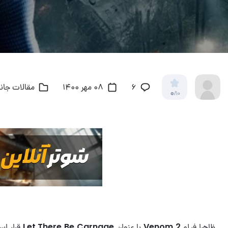
6
08 مهر 1400
مقالات جان
0
/10
ظاهرا فیلم
Venom 2
با عنوان
Let There Be Carnage
قرار اس