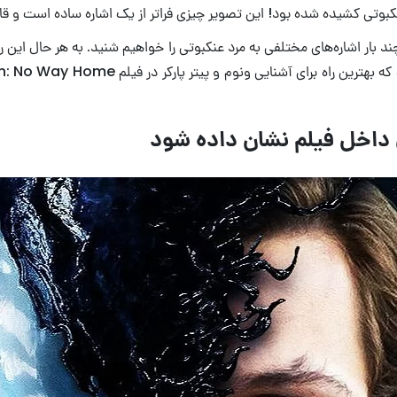
حساب، احتمالا در Venom: Let There Be Carnage نیز چند بار اشاره‌های مختلفی به مرد عنکبوتی را خو