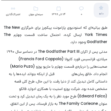
0
/10
۰
14 آذر 1399
سینمای جهان
اشتراک‌گذاری
طبق بیانیه‌ای که استودیوی پارامونت پیکچرز برای خبرگزاری The New
York Times ارسال کرده، احتمال ساخت قسمت چهارم The
Godfather وجود دارد.
مدتی پس از اکران The Godfather Part III در دسامبر سال ۱۹۹۰
میلادی، فرانسیس فورد کاپولا (Francis Ford Coppola)
صحبت‌هایی را درباره‌ی قسمت چهارم با ماریو پوزو (Mario Puzo)
انجام داد. خالق رمان‌های
پدرخوانده
قبل از اینکه بتواند ایده‌ها را به
داستانی کامل تبدیل کند از دنیا رفت. با این حال، طرح کلی قصه
مشخص شده بود. شرکت پوزو استیت با همکاری ادوارد فالکو
(Edward Falco) طرح مورد نظر را به یک رمان تبدیل کرد و تحت
عنوان The Family Corleone به بازار فرستاد. پس از این اتفاق،
هرگز صحبتی از چهارمین اقتباس سینمایی پدرخوانده به میان نیامد.