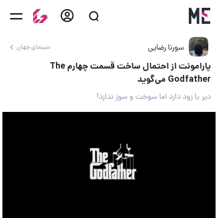
سورنا رضایی
سینمای جهان
پارامونت از احتمال ساخت قسمت چهارم The
Godfather می‌گوید
دیر یا زود دارد اما سوخت و سوز ندارد!