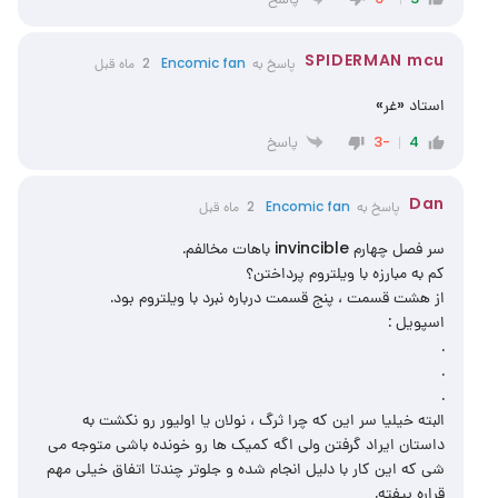
SPIDERMAN mcu
پاسخ به
Encomic fan
2 ماه قبل
استاد «غر»
پاسخ
-3
4
Dan
پاسخ به
Encomic fan
2 ماه قبل
سر فصل چهارم invincible باهات مخالفم.
کم به مبارزه با ویلتروم پرداختن؟
از هشت قسمت ، پنج قسمت درباره نبرد با ویلتروم بود.
اسپویل :
.
.
.
البته خیلیا سر این که چرا ثرگ ، نولان یا اولیور رو نکشت به
داستان ایراد گرفتن ولی اگه کمیک ها رو خونده باشی متوجه می
شی که این کار با دلیل انجام شده و جلوتر چندتا اتفاق خیلی مهم
قراره بیفته.