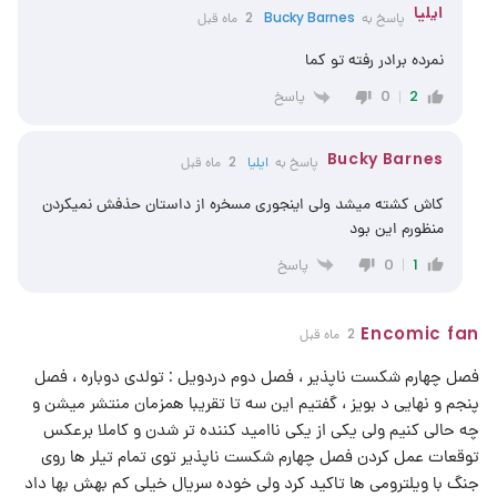
ایلیا
پاسخ به
Bucky Barnes
2 ماه قبل
نمرده برادر رفته تو کما
پاسخ
0
2
Bucky Barnes
پاسخ به
ایلیا
2 ماه قبل
کاش کشته میشد ولی اینجوری مسخره از داستان حذفش نمیکردن
منظورم این بود
پاسخ
0
1
Encomic fan
2 ماه قبل
فصل چهارم شکست ناپذیر ، فصل دوم دردویل : تولدی دوباره ، فصل
پنجم و نهایی د بویز ، گفتیم این سه تا تقریبا همزمان منتشر میشن و
چه حالی کنیم ولی یکی از یکی ناامید کننده تر شدن و کاملا برعکس
توقعات عمل کردن فصل چهارم شکست ناپذیر توی تمام تیلر ها روی
جنگ با ویلترومی ها تاکید کرد ولی خوده سریال خیلی کم بهش بها داد