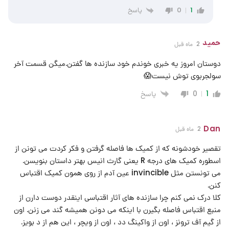
پاسخ
0
1
حمید
2 ماه قبل
دوستان امروز یه خبری خوندم خود سازنده ها گفتن.میگن قسمت آخر
سولجربوی توش نیست😱
پاسخ
0
1
Dan
2 ماه قبل
تقصیر خودشونه که از کمیک ها فاصله گرفتن و فکر کردت می تونن از
اسطوره کمیک های درجه R یعنی گارث انیس بهتر داستان بنویسن.
می تونستن مثل invincible عین آدم از روی همون کمیک اقتباس
کنن.
کلا درک نمی کنم چرا سازنده های آثار اقتباسی اینقدر دوست دارن از
منبع اقتباس فاصله بگیرن با اینکه می دونن همیشه گند می زنن. اون
از گیم آف ترونز ، اون از واکینگ دد ، اون از ویچر ، این هم از د بویز.