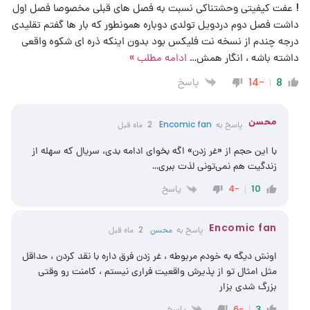
! عفت کیفیتی وحشتناکی نسبت به فصل های قبلی مخصوصا فصل اول
داشت فصل دوم دردویل تولدی دوباره همونطور که بار ها گفتم تقلیدی
درجه چندم از نسخه نت فلیکس بود بدون اینکه ذره ای شکوه واقعی
داشته باشه ، انگار همش
…
ادامه مطلب »
پاسخ
-14
8
محسن
پاسخ به
Encomic fan
2 ماه قبل
با این حجم از «غر زدن» اگه بخوای ادامه بدی، سریال که سهله از
زندگیت هم نمی‌تونی لذت ببری…
پاسخ
-4
10
Encomic fan
پاسخ به
محسن
2 ماه قبل
اونش دیگه به خودم مربوطه ، غر زدن فرق داره با نقد کردن ، حداقل
مثل امثال تو از پذیرش واقعیت فراری نیستم ، کامنت رو وقتی
بزرگ شدی بزار
پاسخ
-6
3