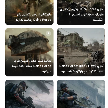
بازی Delta Force رکورد بیشترین
بازیکن همزمان در استیم را
بازیکنان از بخش کمپین بازی
شکست
Delta Force رضایت ندارند
تماشا کنید: بخش کمپین بازی
بازی Delta Force: Black Hawk
Delta Force هفته آینده عرضه
Down کوآپ چهارنفره خواهد بود
می‌شود