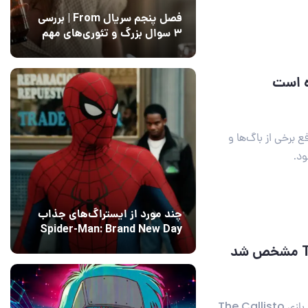
فصل پنجم سریال From | بررسی
۳ سوال بزرگ و تئوری‌های مهم
12 مرداد 1405
15
د The Callisto Protocol برای رفع برخی از باگ‌ها و
د.
چند مورد از ایستراگ‌های جذاب
Spider-Man: Brand New Day
فاش شدند
13 مرداد 1405
۰
بر اساس گزارش‌های منتشر شده، به نظر می‌رسد که حجم بازی The Callisto