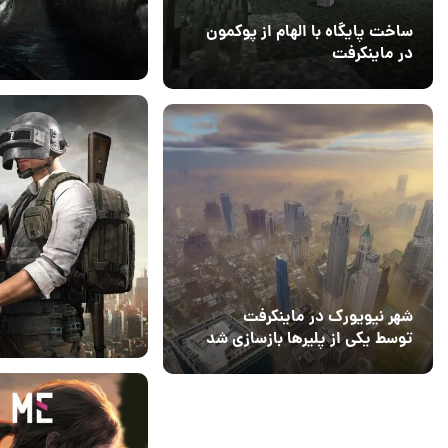
ساخت پایگاه با الهام از پوکمون
در ماینکرفت
03 مهر 1403
4
13 شهریور 1401
۰
شهر نیویورک در ماینکرفت
توسط یکی از پلیرها بازسازی شد
24 مرداد 1401
۱