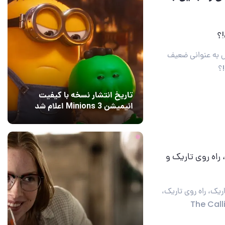
؟
The Ca که آن را تبدیل به عنوانی ضعیف
؟
تاریخ انتشار نسخه با کیفیت
انیمیشن Minions 3 اعلام شد
15 ساعت قبل
2
 راه روی تاریک و
The Callisto Pr. راه روی تاریک، راه روی تاریک،
راه روی تاریک و تمام! نقد بازی The Callisto