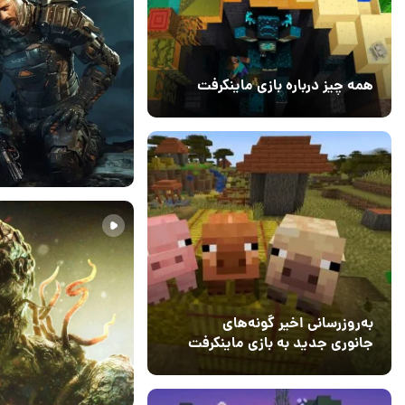
همه چیز درباره بازی ماینکرفت
20 بهمن 1403
۰
03 آذر 1401
۰
به‌روزرسانی اخیر گونه‌های
جانوری جدید به بازی ماینکرفت
اضافه می‌کند
15 دی 1403
5