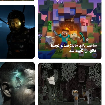
28 آبان 1401
۰
ساخت بازی ماینکرفت 2 توسط
خالق آن تایید شد
04 آبان 1403
۱
15 مهر 1401
۰