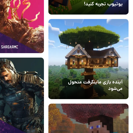
یوتیوب تجربه کنید!
10 مرداد 1405
41
23 آذر 1401
۱
آینده بازی ماینکرفت متحول
می‌شود
18 تیر 1405
5