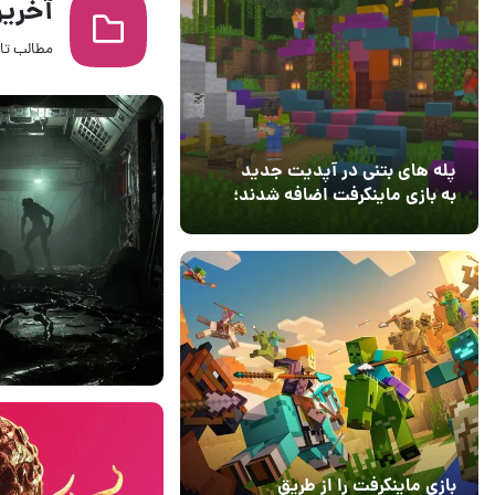
آخرین‌ها
مطالب تاز
پله های بتنی در آپدیت جدید
به بازی ماینکرفت اضافه شدند؛
بعد از ۹ سال انتظار
12 مرداد 1405
3
25 دی 1401
۰
بازی ماینکرفت را از طریق