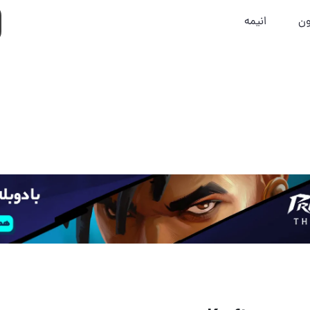
ون
انیمه