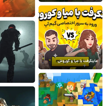
09 آذر 1401
۰
ماینکرفت با میا و کوروش
30 دی 1403
7
06 آذر 1401
2