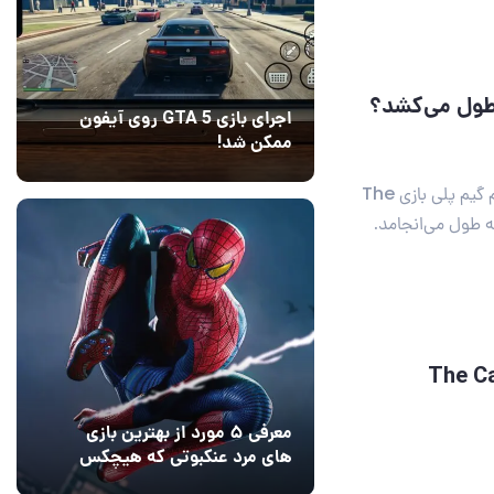
اجرای بازی GTA 5 روی آیفون
ممکن شد!
10 مرداد 1405
9
بر اساس گزارش اخیر تیم سازنده، به نظر می‌رسد که اتمام گیم پلی بازی The
سال از بازی The Callisto
معرفی ۵ مورد از بهترین بازی
های مرد عنکبوتی که هیچکس
به یاد نمی‌آورد
12 مرداد 1405
2