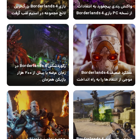
واکنش رندی پیچفورد به انتقادات
بازی Borderlands 4 بزرگ‌ترین
از نسخه PC بازی Borderlands 4
لانچ مجموعه در استیم لقب گرفت
رکوردشکنی Borderlands 4 در
عملکرد ضعیف Borderlands 4
زمان عرضه با بیش از ۲۰۰ هزار
موجی از انتقادها را به راه انداخت
بازیکن همزمان
درجه سختی بازی Borderlands 4
حجم و زمان پری‌لود بازی