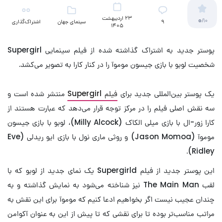
23 اردیبهشت
0
/10
9
سینمای جهان
اشتراک‌گذاری
1405
پوستر جدید به اشتراک گذاشته شده از فیلم سینمایی Supergirl
شخصیت لوبو با بازی جیسون موموآ را در کنار کارا به تصویر می‌کشد.
یک پوستر بین‌المللی جدید برای
فیلم Supergirl
منتشر شده است و
سه نقش اصلی فیلم را در مرکز توجه قرار می‌دهد که عبارت هستند از
کارا زور-ال با بازی میلی الکاک (Milly Alcock)، لوبو با بازی جیسون
موموآ (Jason Momoa) و روثی ماری نول با بازی ایو ریدلی (Eve
Ridley).
این پوستر جدید از فیلم Supergirld یک نمای جدید از لوبو که با
لقب The Main Man نیز شناخته می‌شود به نمایش گذاشته و به
چندان عجیب نیست اگر بخواهیم ادعا کنیم که موموآ برای این نقش به
مراتب‌ مناسب‌تر بوده تا برای نقشی که تا پیش از این به عنوان آکوامن