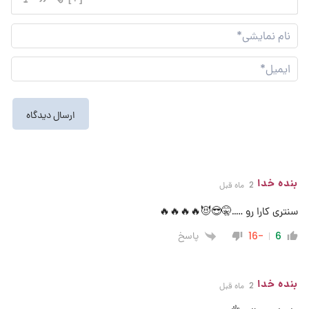
نام
نما
ایم
بنده خدا
2 ماه قبل
سنتری کارا رو …..🤫😎😈🔥🔥🔥🔥
پاسخ
-16
6
بنده خدا
2 ماه قبل