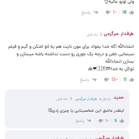
ولی لوبو عالیه👌
پاسخ
-1
18
طرفدار سرگرمی
2 ماه قبل
انشاءالله اگه خدا بخواد برای مون نایت هم یه لاو اشکن و گیم و فیلم
سینمایی خفن و درجه یک جوری رو دست نداشته باشه میسازن و
بسازن انشاءالله
توکل به خدا🤲🇮🇷❤🙏
پاسخ
-13
11
حمید
پاسخ به
طرفدار سرگرمی
2 ماه قبل
اینقدر عاشق این شخصیتایی یا چیزی زدی🤔
پاسخ
-1
5
طرفدار سرگرمی