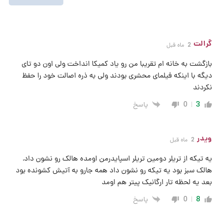
گرالت
2 ماه قبل
بازگشت به خانه ام تقریبا من رو یاد کمیکا انداخت ولی اون دو تای
دیگه با اینکه فیلمای محشری بودند ولی به ذره اصالت خود را حفظ
نکردند
پاسخ
0
3
ویدر
2 ماه قبل
یه تیکه از تریلر دومین تریلر اسپایدرمن اومده هالک رو نشون داد.
هالک سبز بود یه تیکه رو نشون داد همه جارو به آتیش کشونده بود
بعد یه لحظه تار ارگانیک پیتر هم اومد
پاسخ
0
8