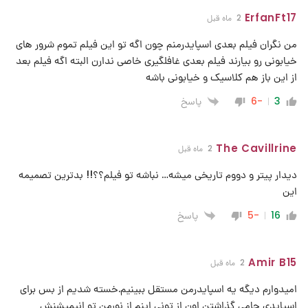
ErfanFt17
2 ماه قبل
من نگران فیلم بعدی اسپایدرمنم چون اگه تو این فیلم تموم شرور های
خیابونی رو بیارند فیلم بعدی غافلگیری خاصی ندارن البته اگه فیلم بعد
از این باز هم کلاسیک و خیابونی باشه
پاسخ
-6
3
The Cavillrine
2 ماه قبل
دیدار پیتر و دووم تاریخی میشه… نباشه تو فیلم؟؟!! بدترین تصمیمه
این
پاسخ
-5
16
Amir B15
2 ماه قبل
امیدوارم دیگه یه اسپایدرمن مستقل ببینیم.خسته شدیم از بس برای
اسپایدی حامی گذاشتن اون از تونی اینم از نورمن تو انیمیشنش