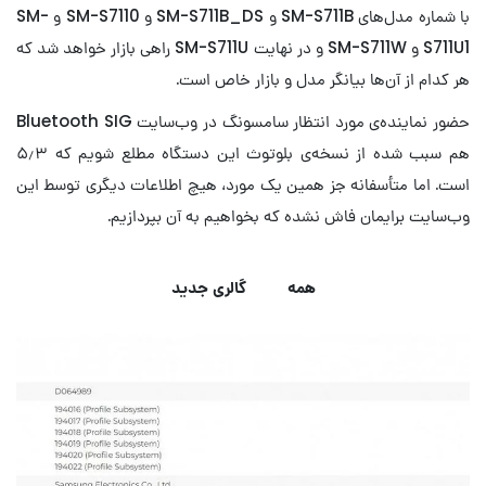
با شماره مدل‌های SM-S711B و SM-S711B_DS و SM-S7110 و SM-
S711U1 و SM-S711W و در نهایت SM-S711U راهی بازار خواهد شد که
هر کدام از آن‌ها بیانگر مدل و بازار خاص است.
حضور نماینده‌ی مورد انتظار سامسونگ در وب‌سایت Bluetooth SIG
هم سبب شده از نسخه‌ی بلوتوث این دستگاه مطلع شویم که ۵٫۳
است. اما متأسفانه جز همین یک مورد، هیچ اطلاعات دیگری توسط این
وب‌سایت برایمان فاش نشده که بخواهیم به آن بپردازیم.
همه
گالری جدید