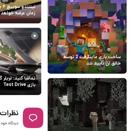
نینتندو
زمان عرضه خواهد
24 آذر 1402
۰
ساخت بازی ماینکرفت 2 توسط
خالق آن تایید شد
04 آبان 1403
۱
تماشا کنید: تریلر گ
بازی Test Drive
ted Solar Crown
نظرات
دیدگاه خود ر