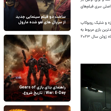
 اصلی سری فیلم‌های
ساخت دو فیلم سینمایی جدید
زه و شلیک روبوکاپ
از سریال های لغو شده مارول
14 مرداد 1405
دترین بازی مربوط به
۰
که بیشتر با نام پلیس آهنی در ایران معروف بود، حدود یک سال دیگر و در ماه ژوئن سال ۲۰۲۳
راهنمای بتای بازی Gears of
War: E-Day | تاریخ‌ شروع،
محتواها و نحوه دسترسی
14 مرداد 1405
۱