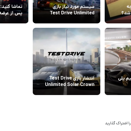
 سوییچ ۲ چه
سیستم مورد نیاز بازی
تماشا کنید:
 شد؟
Test Drive Unlimited
Solar Crown مشخص
mited Solar
22 تیر 1402
۰
شد
Crown
یم پلی
انتشار بازی Test Drive
Unlimited Solar Crown
Unlimi
تا سال ۲۰۲۴ عقب افتاد
ا اشتراک گذارید