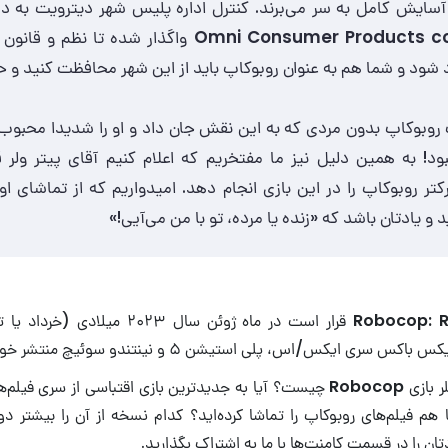
و آسایش کامل به سر می‌برند. کنترل اداره پلیس شهر دیترویت به
Omni Consumer Products co
واگذار شده تا نظم و قانون ب
د شود و شما هم به عنوان روبوکاپ باید از این شهر محافظت کنید و 
روبوکاپ بدون مردی که به این نقش جان داد و او را شدیدا محبوب 
د! به همین دلیل نیز ما مفتخریم که اعلام کنیم آقای پیتر ولر ق
تر روبوکاپ را در این بازی انجام دهد. امیدواریم که از تماشای اول
 و یادتان باشد که «زنده یا مرده، تو با من می‌آیی!»
Robocop: R
 سری ایکس/اس، پلی استیشن ۵ و نینتندو سوئیچ منتشر خواهد شد.
ر بازی
Robocop
چیست؟ آیا به جدیدترین بازی اقتباسی از سری فیلم‌ها
م فیلم‌های روبوکاپ را تماشا کرده‌اید؟ کدام نسخه از آن را بیشتر 
ان را در قسمت کامنت‌ها با ما به اشتراک بگذارید.