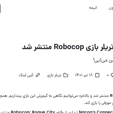
ون
انیمه
 Robocop منتشر شد
من می‌آیی!
۰
18 تیر 1401
تریلر بازی
کپی لینک
R
منتشر شد و بالاخره می‌توانیم نگاهی به گیم‌پلی این بازی بیندازیم. همچن
ورفی را بازی کند.
Nacon’s Connec
تریلری از
بازی Robocop: Rogue City
منتشر ش