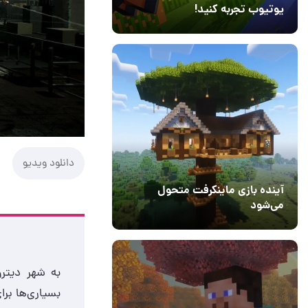
یوتیوب تجربه کنید!
10 مرداد 1405
41
دانلود ویدیو
آینده بازی ماینکرفت متحول
می‌شود
18 تیر 1405
5
به شهر دیتر
بسیاری‌ها برا