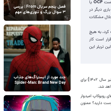
 دست
OCP
یا
فصل پنجم سریال From | بررسی
اری دیگر در
۳ سوال بزرگ و تئوری‌های مهم
حلال مشکلات
12 مرداد 1405
15
کرد، به هیچ
رار است کار
ین تریلر این
چند مورد از ایستراگ‌های جذاب
قرار است در ماه ژوئن سال ۲۰۲۳ میلادی (خرداد یا تیر سال ۱۴۰۲) برای
Spider-Man: Brand New Day
فاش شدند
13 مرداد 1405
۰
ی روبوکاپ امیدوار
دوست دارید؟ ممنون