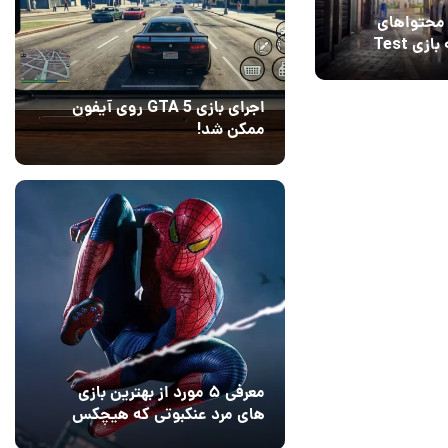
 محتواهای
پس از عرضه بازی Test
Drive Unli
اجرای بازی GTA 5 روی آیفون
ممکن شد!
10 مرداد 1405
9
معرفی ۵ مورد از بهترین بازی
های مرد عنکبوتی که هیچکس
به یاد نمی‌آورد
12 مرداد 1405
2