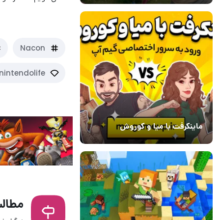
Nacon
nintendolife
ماینکرفت با میا و کوروش
30 دی 1403
7
مطالب