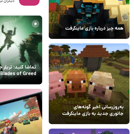
دیگران نیز
31 مرداد 1404
۰
همه چیز درباره بازی ماینکرفت
20 بهمن 1403
۰
تماشا کنید: تریلر 
 Blades of Greed
سیستم مخفی‌کاری ب
03 بهمن 1403
۰
نشان می‌دهد
به‌روزرسانی اخیر گونه‌های
جانوری جدید به بازی ماینکرفت
اضافه می‌کند
15 دی 1403
5