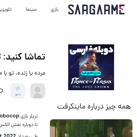
بازی
سینما
تلویزی
تماشا کنید: تریلر بازی
مرده یا زنده، تو با 
0
/10
همه چیز درباره ماینکرفت
14 مرداد 1405
13
تریلر بازی
obocop
تا دوباره نقش الکس م
طی رویداد
t 2022