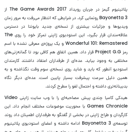
پلاتینیوم گیمز در جریان رویداد The Game Awards 2017 از
Bayonetta 3 رونمایی کرد. در شرایطی که انتظار می‌رفت به مرور زمان
ویدیوها و جزئیات بیشتری از نسخه‌ی جدید بایونتا در دسترس
علاقه‌مندان قرار بگیرد، این استودیوی ژاپنی تمرکز خود را روی The
Wonderful 101: Remastered و یک پروژه‌ی معرفی نشده با اسم
رمز Project G.G قرار داد. همین اتفاق هم کافی بود تا گمانه‌زنی‌های
مختلفی به وجود بیاید. عده‌ای از طرفداران اعتقاد داشتند کارمندان
استودیو آنطور که باید و شاید روی نسخه‌ی سوم وقت نگذاشته و به
همین دلیل سرعت پیشرفت بسیار پایین است. عده‌ای دیگر نگاه
بدبینانه‌تری داشته و احتمال لغو را مطرح کردند.
هیدکی کامیا چندی پیش مصاحبه‌ای را با وب سایت ژاپنی Video
Games Chronicle با محوریت موضوعات مختلف انجام داد. این
کارگردان و طراح ژاپنی در بخشی از گفتگو به طرفداران اطمینان داد روند
توسعه‌ی Bayonetta 3 ادامه داشته و اعضای استودیوی پلاتینیوم
گیمز سخت مشغول کار روی این پروژه هستند. از همین رو، جای هیچ