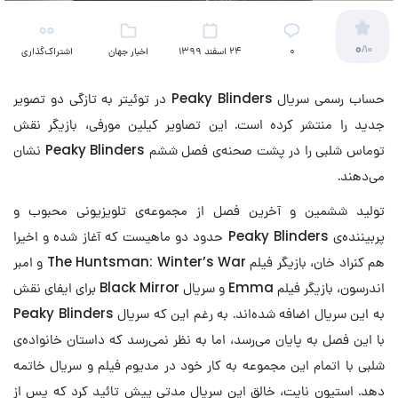
0
/10
۰
24 اسفند 1399
اخبار جهان
اشتراک‌گذاری
(تلویزیون)
حساب رسمی سریال Peaky Blinders در توئیتر به تازگی دو تصویر
جدید را منتشر کرده است. این تصاویر کیلین مورفی، بازیگر نقش
توماس شلبی را در پشت صحنه‌ی فصل ششم Peaky Blinders نشان
می‌دهند.
تولید ششمین و آخرین فصل از مجموعه‌ی تلویزیونی محبوب و
پربیننده‌ی Peaky Blinders حدود دو ماهیست که آغاز شده و اخیرا
هم کنراد خان، بازیگر فیلم The Huntsman: Winter’s War و امبر
اندرسون، بازیگر فیلم Emma و سریال Black Mirror برای ایفای نقش
به این سریال اضافه شده‌اند. به رغم این که سریال Peaky Blinders
با این فصل به پایان می‌رسد، اما به نظر نمی‌رسد که داستان خانواده‌ی
شلبی با اتمام این مجموعه به کار خود در مدیوم فیلم و سریال خاتمه
دهد. استیون نایت، خالق این سریال مدتی پیش تائید کرد که پس از