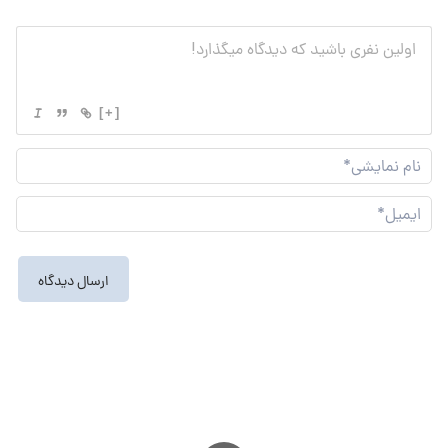
[+]
نام
نما
ایم