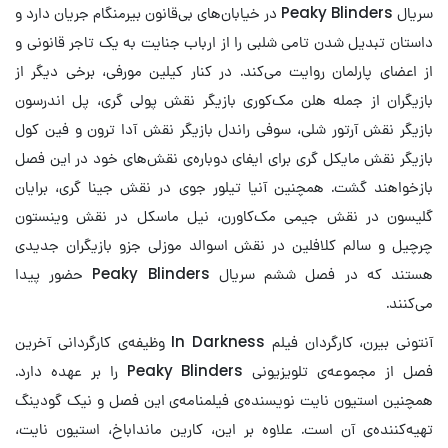
سریال Peaky Blinders در خیابان‌های بی‌قانون بیرمنگام جریان دارد و
داستان تبدیل شدن تامی شلبی را از ارباب جنایت به یک تاجر قانونی و
از اعضای پارلمان روایت می‌کند. در کنار کیلین مورفی، برخی دیگر از
بازیگران از جمله هلن مک‌کوری بازیگر نقش پولی گری، پل اندرسون
بازیگر نقش آرتور شلی، سوفی راندل بازیگر نقش آدا ترون و فین کول
بازیگر نقش مایکل گری برای ایفای دوباره‌ی نقش‌های خود در این فصل
بازخواهند گشت. همچنین آنیا تیلور جوی در نقش جینا گری، برایان
گلیسون در نقش جیمی مک‌کاورن، نیل ماسکل در نقش وینستون
چرچیل و سالم کلافلین در نقش اسوالد موزلی جزو بازیگران جدیدی
هستند که در فصل ششم سریال Peaky Blinders حضور پیدا
می‌کنند.
آنتونی بیرن، کارگردان فیلم In Darkness وظیفه‌ی کارگردانی آخرین
فصل از مجموعه‌ی تلویزیونی Peaky Blinders را بر عهده دارد.
همچنین استیون نایت نویسنده‌ی فیلمنامه‌ی این فصل و نیک گودینگ
تهیه‌کننده‌ی آن است. علاوه بر این، کارین مانداباخ، استیون نایت،