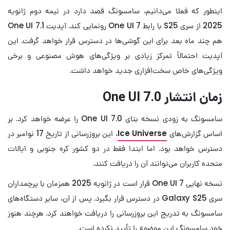
اینطور که فعلا می‌دانیم، سامسونگ قصد دارد در نیمه دوم ژانویه
2025 از سری S25 با رابط One UI 7 رونمایی کند. آپدیت One UI 7.1
هم چند ماه بعد برای این گوشی‌ها در دسترس قرار خواهد گرفت. این
آپدیت احتمالاً تمرکز زیادی بر ویژگی‌های هوش مصنوعی و برخی
ویژگی‌های خاص سخت‌افزاری جدید خواهد داشت.
زمان انتشار One UI 7.0
سامسونگ به زودی نسخه بتای One UI 7.0 را عرضه خواهد کرد. بر
اساس گزارش‌های
Ice Universe
، این بروزرسانی از تاریخ 17 نوامبر در
دسترس خواهد بود. اما ابتدا فقط در دو کشور کره جنوبی و ایالات
متحده کاربران می‌توانند آن را دریافت کنند.
نسخه نهایی One UI 7 قرار است در ژانویه 2025 همزمان با پرچمداران
سری Galaxy S25 در دسترس قرار بگیرد. پس از آن، سایر دستگاه‌های
سامسونگ به تدریج این بروزرسانی را دریافت خواهند کرد. هرچند هنوز
خود سامسونگ این موضوع را تأیید نکرده است.