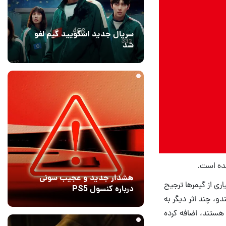
سریال جدید اسکویید گیم لغو
شد
1 روز قبل
۱
شده است.
هشدار جدید و عجیب سونی
ری از گیمرها ترجیح
درباره کنسول PS5
و، چند اثر دیگر به
16 ساعت قبل
9
هستند، اضافه کرده