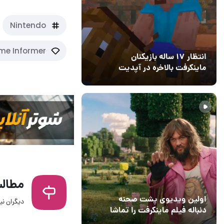
Nintendo
e Informer
انتظار ۱۷ ساله بازیکنان
ماینکرفت بالاخره در آپدیت
جدید بازی به پایان رسید
11 خرداد 1405
۰
مطالب
اولین ویدیوی پشت صحنه
دیگران نیز
دنباله فیلم ماینکرفت را تماشا
24 فروردین 1405
۰
کنید
13 اسفند 1403
19