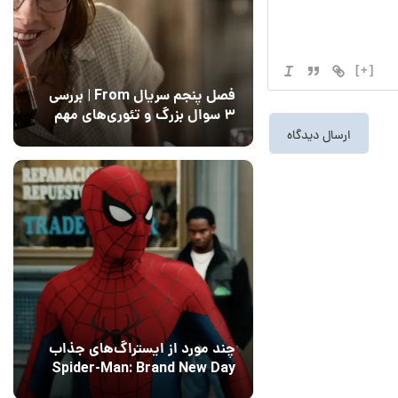
[+]
فصل پنجم سریال From | بررسی
۳ سوال بزرگ و تئوری‌های مهم
12 مرداد 1405
15
چند مورد از ایستراگ‌های جذاب
Spider-Man: Brand New Day
فاش شدند
13 مرداد 1405
۰