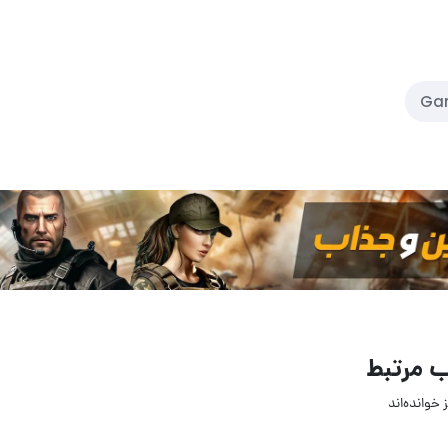
Gam
 مرتبط
 خوانده‌اند
26 بهمن 1404
13 دی 04
5
۰