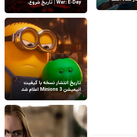
War: E-Day | تاریخ‌ شروع،
محتواها و نحوه دسترسی
14 مرداد 1405
۱
تاریخ انتشار نسخه با کیفیت
انیمیشن Minions 3 اعلام شد
15 مرداد 1405
9