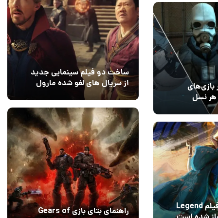
ساخت دو فیلم سینمایی جدید
از سریال های لغو شده مارول
بازی‌های
14 مرداد 1405
۰
هر نسل
1
فیلمبرداری فیلم Legend
راهنمای بتای بازی Gears of