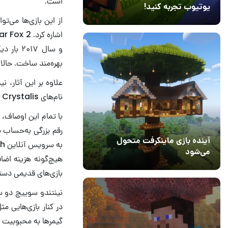
است.
یوتیوب تجربه کنید!
10 مرداد 1405
41
بهره‌مند ساخت. حالا 
نام‌های Crystalis و Journey را به مجموعه بازی‌های کلاسیک نینتندو سوییچ اضافه کرد.
رقم بزرگی به‌حساب 
آینده بازی ماینکرفت متحول
می‌شود
هیچ‌گونه هزینه اضاف
18 تیر 1405
5
بازی‌های قدیمی دستر
نینتندو سوییچ دو س
گیمرها به محبوبیت ب