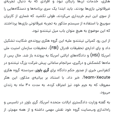
هکری، خدمات آن‌ها رایگان نبود و افرادی که به دنبال تجربه‌ی
غیرقانونی بازی‌ها بودند، باید ابتدا یک سری برنامه‌ها و دستگاه‌هایی را
از سوی این تیم خریداری می‌کردند. طولی نکشید که شماری از کاربران
سوییچ با استفاده از سیستم مذکور به تجربه‌ غیرقانونی بازی‌ها پرداختند
که این موضوع به هیچ عنوان باب میل نینتندو نبود.
از این رو، کمپانی نینتندو علیه این گروه هکری پرونده‌ی شکایت تشکیل
داد و پای اداره‌ی تحقیقات فدرال (FBI)، تحقیقات سازمان امنیت ملی
آمریکا (HSI) و دادگاه‌های ایالتی آمریکا به پرونده باز شد. حال پس از
ماه‌ها کشمکش و درگیری، سرانجام ساعاتی پیش شرکت بزرگ نینتندو در
کنفرانس خبری از صدور حکم دادگاه برای
گری باوزر
، سردسته گروه‌ هکری
Team-Xecute، خبر داد. با استناد بر بیانیه‌ی مذکور، این هکر
معروف که به جرم خود نیز اعتراف کرده، به مدت ۴۰ ماه به زندان
می‌رود.
به گفته وزارت دادگستری ایالات متحده آمریکا، گری باوزر در تاسیس و
راه‌اندازی وب‌سایت گروه خود نقش مهمی داشته و از همه مهم‌تر، از