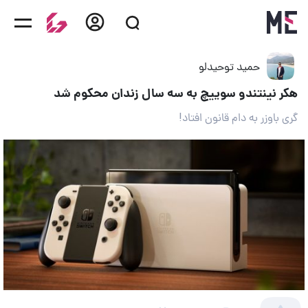
حمید توحیدلو
هکر نینتندو سوییچ به سه سال زندان محکوم شد
گری باوزر به دام قانون افتاد!