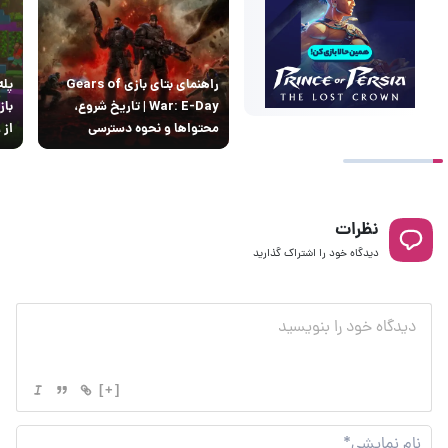
راهنمای بتای بازی Gears of
پله
War: E-Day | تاریخ‌ شروع،
باز
محتواها و نحوه دسترسی
از ۹ سال انتظار
نظرات
دیدگاه خود را اشتراک گذارید
[+]
نام