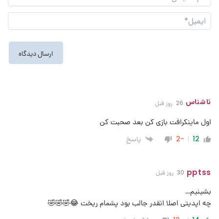
نما
ایم
ناشناس
26 روز قبل
اول ماینکرافت بازی کن بعد صحبت کن
پاسخ
-2
12
pptss
30 روز قبل
بشینیم…
چه اپدیتی اصلا انقدر جالب بود پشمام ریخت 😂🤣🤣🤣