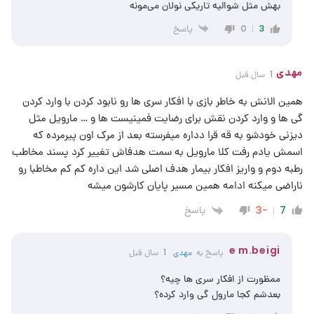
بهش مثل شوالیه تاریکی نولان می‌مونه
پاسخ
0
3
مهدی
1 سال قبل
همین الانش به خاطر بازی با افکار سری ها رو نابود کردن با وارد کردن
گی ها و وارد کردن نقش برای رضایت فمینیست ها و … مارویل مثل
دیزنی خودشو به قه قرا دداره میفرسته بعد از مرک اون پیرمرده که
اسمش یادم رفت کلا مارویل به سمت هدفاش تغییر کرد پسند مخاطب
رطبه دوم و واریز افکار بیمار هدف اصلی شد این داره کم کم مخاطبا رو
ناراضی میکنه ادامه همین مسیر پایان کارشون میشه
پاسخ
-3
7
e m.beigi
پاسخ به
مهدی
1 سال قبل
ممظورت از افکار سری ها چیه؟
بعدشم کجا مارول گی وارد کرده؟