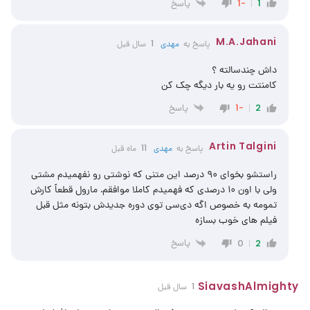
پاسخ
-1
1
M.A.Jahani
پاسخ به
مهدی
1 سال قبل
داش چندسالته ؟
کامنتت رو یه بار دیگه چک کن
پاسخ
-1
2
Artin Talgini
پاسخ به
مهدی
11 ماه قبل
راستشو بخوای ۹۰ درصد این متنی که نوشتی رو نفهمیدم مشتی
ولی با اون ۱۰ درصدی که فهمیدم کاملا موافقم. مارول قطعاً کارش
تمومه به خصوص اگه دی‌سی توی دوره جدیدش بتونه مثل قبل
فیلم های خوب بسازه
پاسخ
0
2
SiavashAlmighty
1 سال قبل