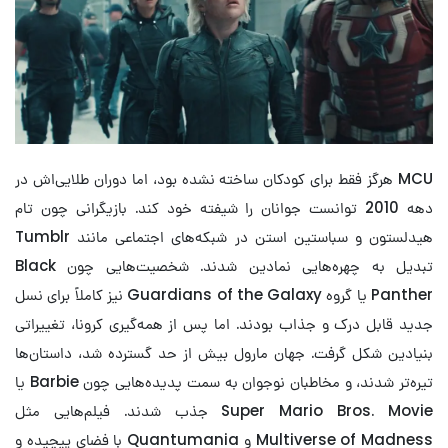
MCU هرگز فقط برای کودکان ساخته نشده بود، اما دوران طلایی‌اش در
دهه 2010 توانست جوانان را شیفته خود کند. بازیگرانی چون تام
هیدلستون و سباستین استن در شبکه‌های اجتماعی مانند Tumblr
تبدیل به چهره‌هایی نمادین شدند. شخصیت‌هایی چون Black
Panther یا گروه Guardians of the Galaxy نیز کاملاً برای نسل
جدید قابل درک و جذاب بودند. اما پس از همه‌گیری کرونا، تغییراتی
بنیادین شکل گرفت. جهان مارول بیش از حد گسترده شد، داستان‌ها
تیره‌تر شدند، و مخاطبان نوجوان به سمت پدیده‌هایی چون Barbie یا
Super Mario Bros. Movie جذب شدند. فیلم‌هایی مثل
Multiverse of Madness و Quantumania با فضای پیچیده و