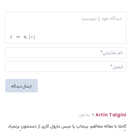
[+]
نام
نما
ایم
Artin Talgini
11 ماه قبل
کاملا با مقاله مخالفم، بیشاپ یا میس مارول کاری از دستشون برنمیاد