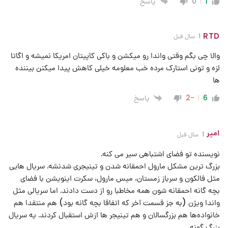
پاسخ
0
1
RTD
1 سال قبل
والا چی بگم وقتی واندا رو میکشن و باکی کاپیتان امریکا نمیشه و اگاتا
لزه و تونی استارک مرده خب معلومه خیلی کاهش پیدا میکنن بیننده
ها
پاسخ
-2
6
امیر
1 سال قبل
نویسنده تو فضای اشتباهی سیر می کنه.
بزرگ ترین مشکل مارول احمقانه شدن و تینیجری شدنشه. سریال هایی
مثل فالکون و سرباز زمستان، میس مارول، سکرت اینویشن با فضای
بچه گانه احمقانه شون همه مخاطبا رو از دست دادند. اما سریالی مثل
واندا ویژن (به جز قسمت آخر که اتفاقا بچه گانه بود) هم منتقدا هم
خانواده‌ها هم بزرگسالان و هم تینیجر ها ازش استقبال کردند. یه سریال
بزرگ گونه.