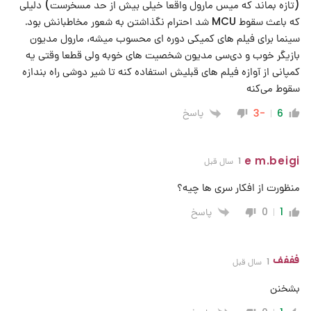
(تازه بماند که میس مارول واقعا خیلی بیش از حد مسخرست) دلیلی
که باعث سقوط MCU شد احترام نگذاشتن به شعور مخاطبانش بود.
سینما برای فیلم های کمیکی دوره ای محسوب میشه، مارول مدیون
بازیگر خوب و دی‌سی مدیون شخصیت های خوبه ولی قطعا وقتی یه
کمپانی از آوازه فیلم های قبلیش استفاده کنه تا شیر دوشی راه بندازه
سقوط می‌کنه
پاسخ
-3
6
e m.beigi
1 سال قبل
منظورت از افکار سری ها چیه؟
پاسخ
0
1
فففف
1 سال قبل
بشخنن