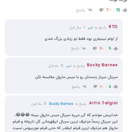
پاسخ
-7
15
RTD
پاسخ به
امیر
1 سال قبل
از اولم تینیجری بود فقط تو زیادی بزرگ شدی
پاسخ
-3
5
Bucky Barnes
پاسخ به
امیر
11 ماه قبل
سریال سرباز زمستان رو با میس مارول مقایسه نکن
پاسخ
-1
4
Artin Talgini
پاسخ به
Bucky Barnes
11 ماه قبل
خداییش موندم که کی می‌ره سریال میس مارول ببینه 😂😂😂،
این سریال رسماً مزخرف ترین سریال ابرقهرمانی کل تاریخه و فیلم
مارولز هم مزخرف ترین فیلم اینقدر که حتی فیلم موربیوس نسبت