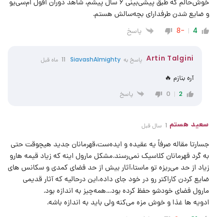
خوش‌حالم که طبق پیشی‌بینی ۶ سال پیشم، شاهد دوران افول ام‌سی‌یو
و ضایع شدن طرفدارای بچه‌سالش هستم.
پاسخ
-8
4
Artin Talgini
پاسخ به
SiavashAlmighty
11 ماه قبل
آره بنازم 🔥
پاسخ
0
2
سعید هستم
1 سال قبل
جسارتا مقاله صرفاً یه عقیده و ایده‌ست،قهرمانان جدید هیچوقت حتی
به گرد قهرمانان کلاسیک نمی‌رسند.مشکل مارول اینه که زیاد قیمه هارو
زیاد از حد می‌ریزه تو ماستا،آثار بیش از حد فضای کمدی و سکانس های
ضایع کردن کاراکتر رو در خود جای داده،این درحالیه که آثار قدیمی
مارول فضای خودشو حفظ کرده بود…همه‌چیز به اندازه بود.
ادویه ها غذا و خوش مزه می‌کنه ولی باید به اندازه باشه.