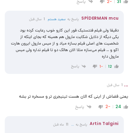
پاسخ
-2
31
SPİDERMAN mcu
پاسخ به
سعید هستم
1 سال قبل
دقیقا ولی فیلم فنتستیک فور این کارو خوب رعایت کرده بود
یکی دیگه از دلایل شکایت مارول هم همینه که بجای اینکه از
شخصیت های اصلی فیلم بسازه میاد و از میس مارول ایرون هارت
اکو و … فیلم می‌سازه مثلا الان هالک دو تا فیلم نداره ولی میس
مارول داره
پاسخ
-1
12
...
1 سال قبل
یعنی فضاش از اینی که الان هست تینیجری تر و مسخره تر بشه
پاسخ
-2
24
Artin Talgini
پاسخ به
...
11 ماه قبل