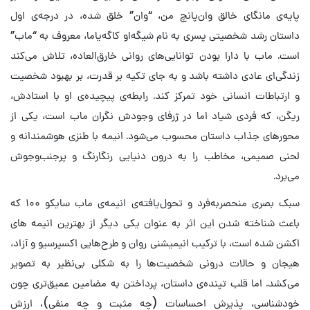
پایه‌ی مانگای خالق وان‌پانچ من، “وان” خلق شده، در درجه‌ی اول
داستان رشد شخصیتی پسری به نام شیگه‌او کاگه‌یاما، معروف به “ماب”
است. ماب با دارا بودن توانایی‌های روانی خارق‌العاده، تلاش می‌کند
زندگی‌ای عادی داشته باشد و به جای تکیه بر قدرت، بر بهبود شخصیت
و ارتباطات انسانی خود تمرکز کند. رابطه‌ی پیچیده‌ی او با استادش،
ریگن، که فردی شیاد اما در ژرفای وجودش نگران ماب است، یکی از
محورهای جذاب داستان محسوب می‌شود. انیمه با طنزی هوشمندانه و
لحنی صمیمی، مخاطب را به درون دنیایی رنگارنگ و پرجنب‌وجوش
می‌برد.
سبک بصری منحصربه‌فرد و تحول‌یافته‌ی انیمه‌ی ماب سایکو ۱۰۰ که
باعث شناخته شدن این اثر به عنوان یکی دیگر از بهترین انیمه های
اکشن شده است، با ترکیب انیمیشنی روان و طرح‌هایی اکسپرسیو و آزاد،
هیجان و حالات درونی شخصیت‌ها را به شکلی بی‌نظیر به تصویر
می‌کشد. اما قلب تپنده‌ی داستان، پرداختن به مضامین عمیق‌تری چون
خودشناسی، پذیرش احساسات (چه مثبت و چه منفی)، ارزش