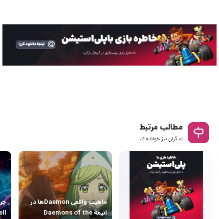
مطالب مرتبط
دیگران نیز خوانده‌اند
ماهیت واقعی Daemonها در
انیمه Daemons of the