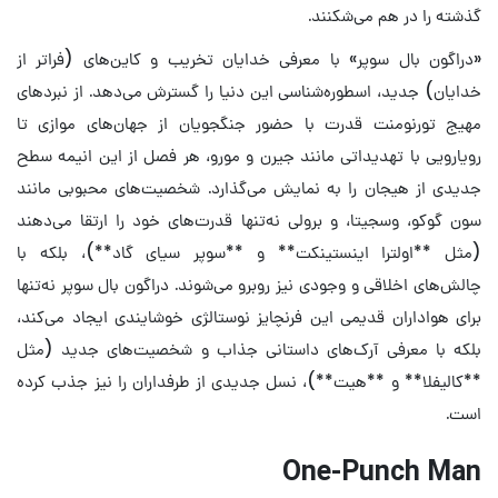
گذشته را در هم می‌شکنند.
«دراگون بال سوپر» با معرفی خدایان تخریب و کاین‌های (فراتر از
خدایان) جدید، اسطوره‌شناسی این دنیا را گسترش می‌دهد. از نبردهای
مهیج تورنومنت قدرت با حضور جنگجویان از جهان‌های موازی تا
رویارویی با تهدیداتی مانند جیرن و مورو، هر فصل از این انیمه سطح
جدیدی از هیجان را به نمایش می‌گذارد. شخصیت‌های محبوبی مانند
سون گوکو، وسجیتا، و برولی نه‌تنها قدرت‌های خود را ارتقا می‌دهند
(مثل **اولترا اینستینکت** و **سوپر سیای گاد**)، بلکه با
چالش‌های اخلاقی و وجودی نیز روبرو می‌شوند. دراگون بال سوپر نه‌تنها
برای هواداران قدیمی این فرنچایز نوستالژی خوشایندی ایجاد می‌کند،
بلکه با معرفی آرک‌های داستانی جذاب و شخصیت‌های جدید (مثل
**کالیفلا** و **هیت**)، نسل جدیدی از طرفداران را نیز جذب کرده
است.
One-Punch Man