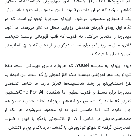
نام «کویرک» (Quirk) هستند. این جهان‌بینی هوشمندانه، بستری
فراهم می‌کند که در آن داشتن قدرت، امری معمولی است و نداشتن آن
یک ناهنجاری محسوب می‌شود. ایزوکو میدوریا نوجوانی است که در
نگاه اول رویای قهرمان شدنش، رؤیایی محال به نظر می‌رسد. اما آنچه
میدوریا را متمایز می‌کند، نه قدرت که قلب قهرمانی اوست: شجاعت
ذاتی، میل سیریناپذیر برای نجات دیگران و اراده‌ای که هیچ ناملایمتی
نمی‌تواند آن را خرد کند.
ورود ایزوکو به مدرسه Yuuei، که هاروارد دنیای قهرمانان است، فقط
شروع یک سفر آموزشی نیست؛ بلکه آغاز تحولی بزرگ است. این انیمه به
طرز استثنایی‌ای بر رشد شخصیت‌ها تمرکز دارد. ما شاهد تقلاهای
میدوریا برای تسلط بر قدرت عظیم اما شکننده One For Allهستیم،
قدرتی که مانند یک شمشیر دو لبه هم می‌تواند نجات‌بخش باشد و هم
او را نابود کند. اما داستان تنها به او محدود نمی‌شود. هر یک از
همکلاسی‌هایش در کلاس 1-A—از کاتسوکی باکگو با غرور و قدرت
انفجاریش گرفته تا شوتو تودوروکی با گذشته دردناک و یخ و آتشش—
داستان خود را برای گفتن دارند.