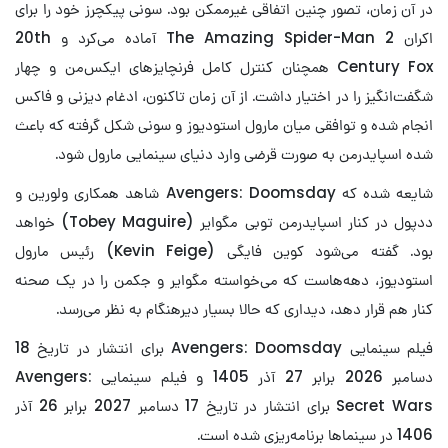
در آن زمان، تصور چنین اتفاقی غیرممکن بود. سونی پیکچرز خود را برای
اکران The Amazing Spider-Man 2 آماده می‌کرد و 20th
Century Fox همچنان کنترل کامل فرنچایزهای ایکس‌من و چهار
شگفت‌انگیز را در اختیار داشت. از آن زمان تاکنون، ادغام دیزنی و فاکس
انجام شده و توافقی میان مارول استودیوز و سونی شکل گرفته که باعث
شده اسپایدرمن به صورت قرضی وارد دنیای سینمایی مارول شود.
شایعه شده که Avengers: Doomsday شاهد همکاری ولورین و
ددپول در کنار اسپایدرمن توبی مگوایر (Tobey Maguire) خواهد
بود. گفته می‌شود کوین فایگی (Kevin Feige) رئیس مارول
استودیوز، دهه‌هاست که می‌خواسته مگوایر و جکمن را در یک صحنه
کنار هم قرار دهد، دیداری که حالا بسیار دیرهنگام به نظر می‌رسد.
فیلم سینمایی Avengers: Doomsday برای انتشار در تاریخ 18
دسامبر 2026 برابر 27 آذر 1405 و فیلم سینمایی Avengers:
Secret Wars برای انتشار در تاریخ 17 دسامبر 2027 برابر 26 آذر
1406 در سینماها برنامه‌ریزی شده است.