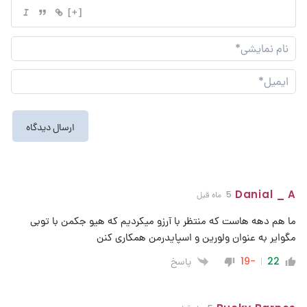
[+]
نام
نما
ایم
Danial _ A
5 ماه قبل
ما هم دهه هاست که منتظر با آرزو میکردیم که هیو جکمن با توبی
مگوایر به عنوان ولورین و اسپایدرمن همکاری کنن
پاسخ
-19
22