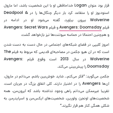
قرار بود عنوان Logan خداحافظی او با این شخصیت باشد، اما مارول
استودیوز او را متقاعد کرد بار دیگر چنگال‌ها را در Deadpool &
Wolverine بیرون بیاورد. گفته می‌شود او در ادامه در
فیلم
Avengers: Doomsday
و فیلم Avengers: Secret Wars
و هم‌چنین احتمالا در حماسه میوتنت‌ها نیز بازخواهد گشت.
امروز کلیپی در فضای شبکه‌های اجتماعی در حال دست به دست شدن
است که در آن هیو جکمن در مصاحبه‌ای قدیمی که مربوط به فیلم The
Wolverine در سال 2013 است وقوع فیلم Avengers:
Doomsday را پیش‌بینی می‌کند.
جکمن می‌گوید: “فکر می‌کنم… شاید خوش‌بین باشم. می‌دانم در مارول،
آن‌ها Avengers را در اختیار دارند. کلی اتفاق بزرگ در جریان است.
تقریبا غیرممکن می‌دانم راهی وجود نداشته باشد که آیرون‌من، همه
شخصیت‌های اونجرز، ولورین، شخصیت‌های ایکس‌من و اسپایدرمن به
شکلی همگی کنار هم قرار نگیرند.”