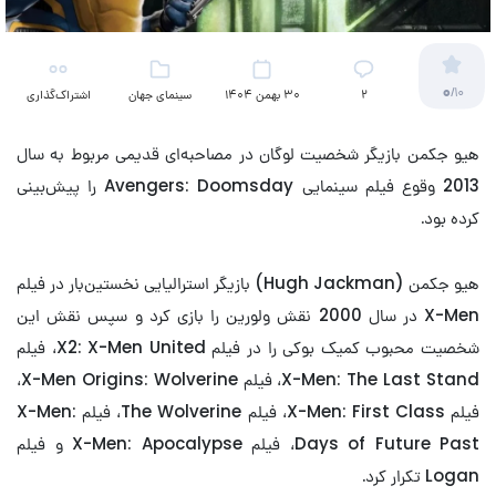
0
/10
2
30 بهمن 1404
سینمای جهان
اشتراک‌گذاری
هیو جکمن بازیگر شخصیت لوگان در مصاحبه‌ای قدیمی مربوط به سال
2013 وقوع فیلم سینمایی Avengers: Doomsday را پیش‌بینی
کرده بود.
هیو جکمن (Hugh Jackman) بازیگر استرالیایی نخستین‌بار در فیلم
X-Men در سال 2000 نقش ولورین را بازی کرد و سپس نقش این
شخصیت محبوب کمیک بوکی را در فیلم X2: X-Men United، فیلم
X-Men: The Last Stand، فیلم X-Men Origins: Wolverine،
فیلم X-Men: First Class، فیلم The Wolverine، فیلم X-Men:
Days of Future Past، فیلم X-Men: Apocalypse و فیلم
Logan تکرار کرد.