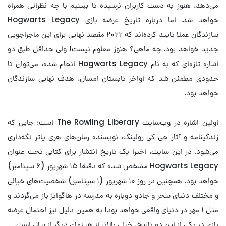
می‌دهد، هنوز به دست کاربران نرسیده تا ببینیم با چه نظراتی همراه
خواهد شد. اما درباره تاریخ عرضه بازی Hogwarts Legacy
سازندگان عملا تایید کرده‌اند که ۲۰۲۲ مقصد نهایی برای این ماجراجویی
جدید خواهد بود. چه ماهی؟ هنوز معلوم نیست! ولی حداقل طبق دو
اشاره تازه‌ای که به نام Hogwarts Legacy انجام شده، می‌توان تا
حدودی مطمئن شد که اواخر تابستان امسال، هدف نهایی سازندگان
خواهد بود.
اولین اشاره در وب‌سایت The Rowling Liberary است؛ جایی که
زندگینامه و آثار جی کی رولینگ، نویسنده رمان‌های هری پاتر نگه‌داری
می‌شود. در این سایت، اخیرا یک تاریخ انتشار برای کتابی تحت عنوان
Hogwarts Legacy مشخص شده که دقیقا ۱۵ شهریور (۶ سپتامبر)
خواهد بود. همچنین در روز ۱۰ شهریور (۱ سپتامبر) شخصیت‌های خیالی
و مختلف دنیای سحر و جادو دوباره به مدرسه در هاگواتز باز می‌گردند و
مثل ۱ مهر در دنیای واقعی خواهد بود! به همین دلیل نیز احتمال عرضه
بازی در یکی از این دو تاریخ، خیلی بالاتر از هر زمان دیگر از سال است.