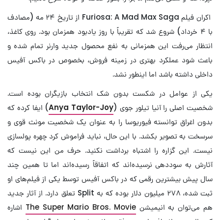
اکران فیلم Furiosa: A Mad Max Saga از تاریخ ۲۴ مه (مصادف
با ۴ خرداد) شروع شد که تقریباً با روز یادبود همزمان بود. روی کاغذ،
انتظار می‌رفت این همزمانی به نفع محصول جدید وارنر تمام شده و
باعث شود عملکرد بهتری در زمینه فروش، بخصوص در باکس آفیس
داخلی داشته باشد اما اینطور نشد.
یکی از عوامل در شکست بدون شک انتخاب بازیگران بوده است.
شخصیت اصلی را آنیا تیلور جوی (
Anya Taylor-Joy
) ایفا کرده که
بدون اغراق توانسته فیوریوسا را به عنوان یک شخصیت مونث قوی و
سرسخت به تصویر بکشد. با این حال، نباید فراموش کرد چهره پولسازی
نیست. این گزاره را اشتباه برداشت نکنید. حرف من این نیست که
آثارش به سوددهی نرسیده‌اند که اتفاقاً رسیده‌اند اما تا همین چند
سال پیش بیشترین رقمی که در باکس آفیس توسط یکی از فیلم‌های او
ثبت شده، ۲۷۸ میلیون دلار بوده که به Split تعلق دارد. از آثار جدید
هم می‌توان به انیمیشن
The Super Mario Bros. Movie
اشاره