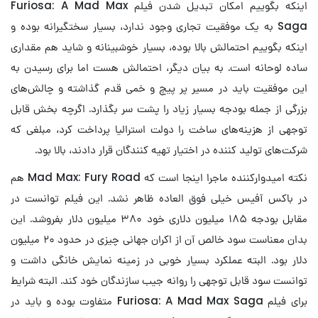
اینکه بگوییم امکان تبدیل شدن فیلم Furiosa: A Mad Max
Saga به یک موفقیت تجاری وجود ندارد، بسیار سختگیرانه بوده و
اینکه بگوییم احتمالش بالا بوده، بسیار خوشبینانه و شاید هم مقداری
ساده لوحانه است. به بیان دیگر، احتمالش هست اما برای رسیدن به
این موفقیت باید در مسیر پر پیچ و خمی قدم گذاشته و چالش‌های
بزرگی از جمله بودجه بسیار زیاد را پشت سر بگذارد. اگرچه بخش قابل
توجهی از هزینه‌های ساخت را دولت استرالیا پرداخت کرد، مبلغی که
شرکت‌های تولید کننده در اختیار تهیه کنندگان قرار دادند، بالا بود.
نکته امیدوارکننده ماجرا اینجا است که Mad Max: Fury Road هم
در باکس آفیس خیلی فوق العاده ظاهر نشد. این فیلم توانست در
مقابل بودجه ۱۸۵ میلیون دلاری خود ۳۸۰ میلیون دلار بفروشد. این
بدان معناست سود خالص آن از اکران جهانی چیزی در حدود ۲۰ میلیون
دلار بود. البته عملکرد بسیار خوبی در زمینه نمایش خانگی داشت و
توانست سود قابل توجهی را روانه جیب سازندگان خود کند. البته شرایط
برای فیلم Furiosa: A Mad Max Saga متفاوت بوده و باید در