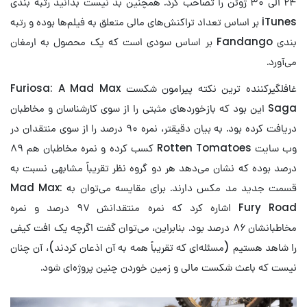
۲۴ الی ۳۰ ژوئن را تصاحب کرد. همچنین بد نیست بدانید رتبه بندی
iTunes بر اساس تعداد تراکنش‌های مالی متعلق به فیلم‌ها بوده و رتبه
بندی Fandango بر اساس سودی است که یک محصول به ارمغان
می‌آورد.
غافلگیرکننده ترین نکته پیرامون شکست Furiosa: A Mad Max
Saga این بود که بازخوردهای مثبتی را از سوی کارشناسان و مخاطبان
دریافت کرده بود. به بیان دقیقتر، نمره ۹۰ درصد را از سوی منتقدان در
وب سایت Rotten Tomatoes کسب کرده و نمره مخاطبان هم ۸۹
درصد بوده که نشان می‌دهد هر دو گروه نظر تقریباً مشابهی نسبت به
قسمت جدید مد مکس دارند. برای مقایسه می‌توان به Mad Max:
Fury Road اشاره کرد که نمره منتقدانش ۹۷ درصد و نمره
مخاطبانشان ۸۶ درصد بود. بنابراین، می‌توان گفت اگرچه یک افت کیفی
را شاهد هستیم (مسئله‌ای که تقریباً همه به آن اذعان کردند)، آن چنان
نیست که باعث شکست مالی و زمین خوردن چنین پروژه‌ای شود.