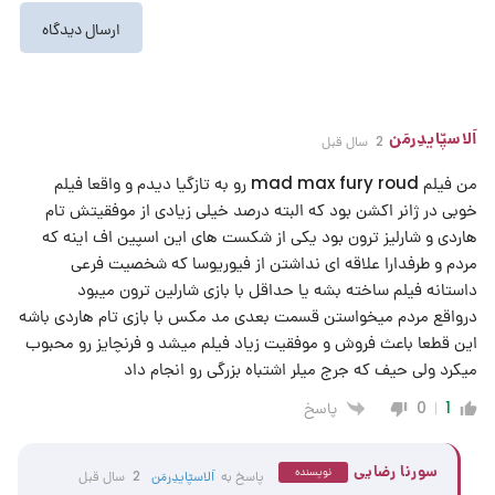
اَلاسپّایدِرمَن
2 سال قبل
من فیلم mad max fury roud رو به تازگیا دیدم و واقعا فیلم
خوبی در ژانر اکشن بود که البته درصد خیلی زیادی از موفقیتش تام
هاردی و شارلیز ترون بود یکی از شکست های این اسپین اف اینه که
مردم و طرفدارا علاقه ای نداشتن از فیوریوسا که شخصیت فرعی
داستانه فیلم ساخته بشه یا حداقل با بازی شارلین ترون میبود
درواقع مردم میخواستن قسمت بعدی مد مکس با بازی تام هاردی باشه
این قطعا باعث فروش و موفقیت زیاد فیلم میشد و فرنچایز رو محبوب
میکرد ولی حیف که جرج میلر اشتباه بزرگی رو انجام داد
پاسخ
0
1
سورنا رضایی
نویسنده
پاسخ به
اَلاسپّایدِرمَن
2 سال قبل