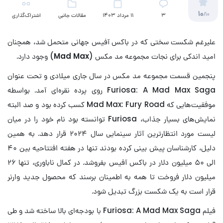
10
/10
3
11 مرداد 1403
مقالات جانبی
اشتراک‌گذاری
(سینمایی)
علیرغم شکست سختی که در باکس آفیس جهانی متحمل شد، همچنان
امید اندکی برای نجات مجموعه مد مکس (
Mad Max
) وجود دارد.
پنجمین قسمت مجموعه مد مکس در سال جاری میلادی و تحت عنوان
Furiosa: A Mad Max Saga روی پرده نقره‌ای آمد. بواسطه
موفقیت‌هایی که Mad Max: Fury Road کسب کرده بود و صد البته
نمایش‌های بسیار جذاب، Furiosa توانسته بود نام خود را در میان
لیست مورد انتظارترین آثار سینمایی سال ۲۰۲۴ قرار دهد. به همین
دلیل، کارشناسان پیش بینی کرده بودند تنها در هفته افتتاحیه بین ۴۰
الی ۵۰ میلیون دلار در باکس آفیس بفروشد. در کمال ناباوری، تنها ۲۶
میلیون دلار فروخت تا همه به اطمینان برسند که محصول جدید وارنر
قرار است به یک شکست بزرگ تبدیل شود.
فیلم Furiosa: A Mad Max Saga با بودجه‌ای بالا ساخته شد و طی