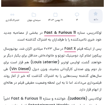
0
/10
4
21 بهمن 1403
سینمای جهان
اشتراک‌گذاری
لوکادریس، ستاره
Fast & Furious 11
در بخشی از مصاحبه جدید
خود خبری ناامیدکننده را با طرفداران به اشتراک گذاشته است.
پس از اینکه فیلم
Fast X
در سال ۲۰۲۳ میلادی اکران شد، یونیورسال
پیکچرز اعلام کرد دومینیک تورتو و خانواده‌اش حداقل برای یکبار دیگر بر
خواهند گشت. لوئیس لوتریر (Louis Leterrier) هم قرار است برای
بار دوم روی صندلی کارگردانی بنشیند. ویزن دیزل (
Vin Diesel
) طی
سال‌های گذشته پست‌هایی را به اشتراک گذاشت که خبر از آغاز روند
فیلمبرداری می‌دادند اما تا به این لحظه وضعیت حقیقی فیلم در هاله‌ای
از ابهام قرار دارد.
لوکادیس (
Ludacris
)، خواننده و ستاره Fast & Furious 11 اخیراً