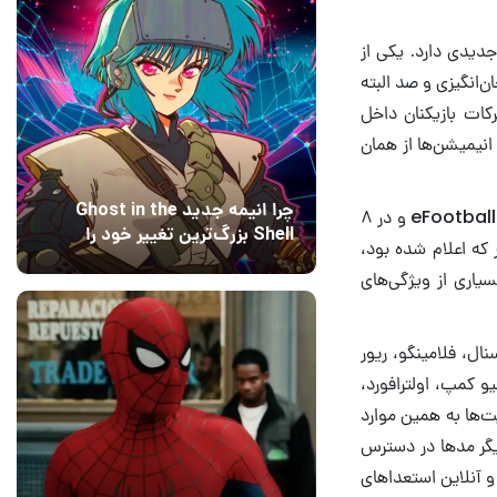
ژگی‌های جدیدی دارد. یکی از
انگیزی و صد البته
رکات بازیکنان داخل
نیمیشن‌ها از همان
چرا انیمه جدید Ghost in the
کونامی ساعاتی قبل تاریخ انتشار بازی PES 2022 را اعلام کرده است. عنوان مزبور تحت عنوان eFootball و در ۸
Shell بزرگ‌ترین تغییر خود را
ان‌طور که اعلام شده بود،
اعمال کرده است؟ کارگردانان
12 مرداد 1405
15
سیاری از ویژگی‌های
پاسخ می‌دهند
تد، آرسنال، فلامینگو، ریور
و کمپ، اولترافورد،
 و استادیوم اختصاصی eFootball. البته محدودیت‌ها به همین موارد
دیگر مدها در دسترس
 و آنلاین استعداهای