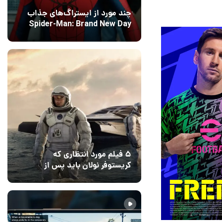
چند مورد از ایستراگ‌های جذاب
Spider-Man: Brand New Day
فاش شدند
12 مرداد 1405
5
۵ فیلم مورد انتظاری که
کریستوفر نولان باید پس از
ادیسه بسازد
12 مرداد 1405
2