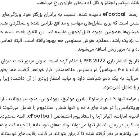
مانند ایپکس لجندز و کال آو دیوتی وارزون رخ می‌دهد.
بازی PES 2022 که رسما eFootball نامیده شده، نسبت به برادران بزرگتر خود وی
می است که برای تقابل‌های مهاجم و مدافع طراحی شده و عملکردی هیجان‌
انیمیشن‌ها همچنین بهبود قابل‌توجهی داشته‌اند. این اتفاق باعث شده ح
 نزدیک باشد. عملکرد هوش مصنوعی هم بهبودیافته است. البته تمامی ا
ه و به مرور زمان اضافه می‌شوند.
مهر سال ۱۴۰۰ (مصادف با ۳۰ سپتامبر) در دسترس علاقه‌مندان قرار خواهد گرفت. هم
 می‌آید به یک دمو شباهت دارد و نباید انتظار زیادی از آن داشت؛ زیرا ب
 را شامل نمی‌شود.
eFootball در زمان عرضه تنها ۹ تیم بارسلونا، بایرن مونیخ، یوونتوس، منچستر یونای
کورینتیانس را در خود جای داده و تنها شش استادیوم را شامل می‌شود: نی
استادیوم آلیانز، استادیوم امارات، آلیانز آرنا
. کاربر در زمان انتشار تنها می‌تواند رقابت‌های دوستانه را تجربه کند و 
 پلتفرم در نظر گرفته شده تا کاربران بتوانند در قالب رقابت‌های دوستانه