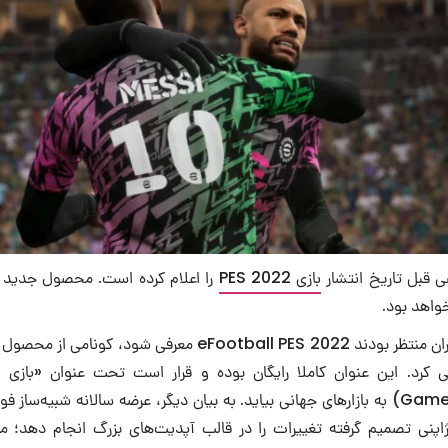
 قبل تاریخ انتشار
بازی PES 2022
را اعلام کرده است. محصول جدید س
خواهد بود.
در شرایطی که طرفداران منتظر بودند eFootball PES 2022 معرفی 
eF رونمایی کرد. این عنوان کاملا رایگان بوده و قرار است تحت عنوان «با
(Games as a Service) به بازارهای جهانی بیاید. به بیان دیگر، عرضه سالانه شبیه‌
نی تصمیم گرفته تغییرات را در قالب آپدیت‌های بزرگ انجام دهد؛ مان