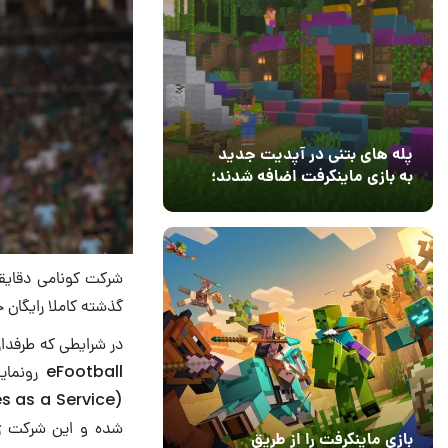
پله های بتنی در آپدیت جدید
به بازی ماینکرفت اضافه شدند؛
بعد از ۹ سال انتظار
12 مرداد 1405
3
شرکت کونامی دقایقی
گذشته کاملا رایگان 
ootball
شده و این شرکت ژاپ
بازی ماینکرفت را از طریق