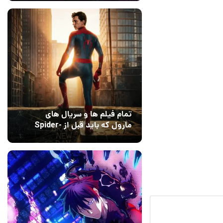
Dreams
تمام فیلم ها و سریال های
مارول که باید قبل از Spider-
Man: Brand New Day تماشا
10 مرداد 1405
۰
کنید