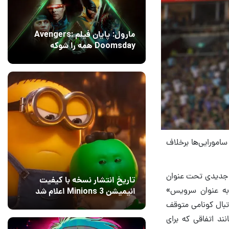
مارول: پایان فیلم Avengers:
Doomsday همه را شوکه
می‌کند!
14 مرداد 1405
۱
امورایی‌ها برخلاف
شود، کونامی از محصول جدیدی تحت عنوان
تاریخ انتشار نسخه با کیفیت
زی به عنوان سرویس»
انیمیشن Minions 3 اعلام شد
ساز فوتبال کونامی متوقف
13 مرداد 1405
۰
ند اتفاقی که برای