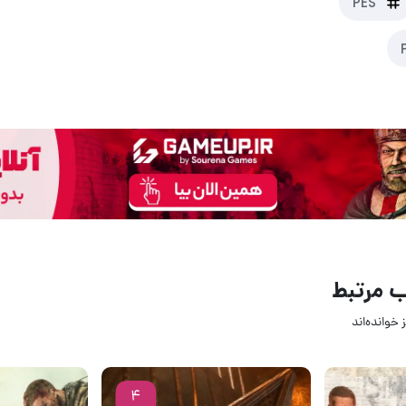
PES
 مرتبط
 خوانده‌اند
08 بهمن 1404
12 دی 1404
۰
۱
4