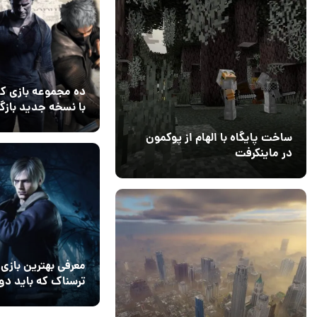
ده مجموعه بازی که
با نسخه جدید باز
داده شوند
30 آذر 1404
۰
ساخت پایگاه با الهام از پوکمون
در ماینکرفت
03 مهر 1403
4
معرفی بهترین بازی‌
ترسناک که باید دوب
تجربه کنید
27 آبان 1404
۰