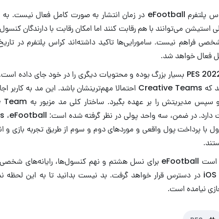
کونامی اعلام کرد کراس پلتفرم eFootball در زمان انتشار به صورت کامل فعال ن
استیشن می‌توانند با هم رقابت کنند اما امکان رقابت با دارندگان کنسو
 شخصی فراهم نیست. سامورایی‌ها تاکید داشته‌اند کراس پلتفرم در تاری
ل فعال خواهد شد.
آپدیت پاییزی بازی PES 2022 بسیار بزرگ بوده و محتویات دیگری را در خود جای دا
جدید را اضافه می‌کند که Creative Teams احتمالا مهم‌ترینشان باشد. این مد 
بازی‌های فیفا شباهت دارد. در ضمن، سه واحد پ
G. مورد اول با پرداخت پول واقعی و موردهای دوم و سوم از طریق تجربه بازی و 
تند.
در انتها، لازم به ذکر است eFootball برای نسل هشتم و نهم کنسول‌ها، رایا
عامل‌های اندروید و iOS در دسترس قرار خواهد گرفت. بد نیست بدانید تا به این ل
ازی نیامده است.