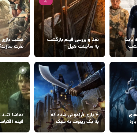
بد
 باید
نقد و بررسی فیلم بازگشت
هشت بازی عا
گشت
به سایلنت هیل –
نفرت سازند
Return to Silent Hill
هستند
13 آذر 1404
01 آذر 1404
۰
۰
های
۴ بازی فراموش شده که
تماشا کنید: 
اره
به یک ریبوت به سبک
God of War نیاز دارند
Silent Hill
20 آبان 1404
۱