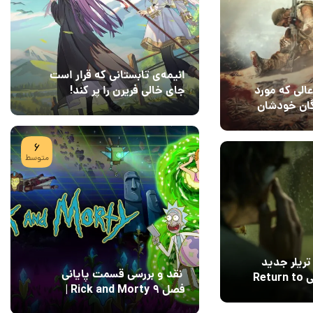
انیمه‌ی تابستانی که قرار است
جای خالی فریرن را پر کند!
لی که مورد
گان خودشان
08 مرداد 1405
7
6
متوسط
تریلر جدید
نقد و بررسی قسمت پایانی
فیلم اقتباسی Return to
فصل ۹ Rick and Morty |
پایان رویایی با Field of
04 مرداد 1405
15