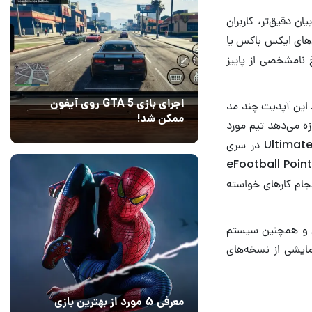
یست. به بیان دقیق‌تر، کاربران
ل‌های ایکس باکس یا
خ نامشخصی از پاییز
اجرای بازی GTA 5 روی آیفون
ده است. این آپدیت چند مد
ممکن شد!
به کاربر اجازه می‌دهد تیم مورد
10 مرداد 1405
9
نظر خود را ساخته و سپس مدیریتش را بر عهده بگیرد. ساختار کلی مد مزبور به Ultimate Team در سری
ولی در نظر گرفته شده است: eFootball Points ،eFootball
انجام کارهای خواسته
نه‌های شخصی و همچنین سیستم
حظه نمایشی از نسخه‌های
معرفی ۵ مورد از بهترین بازی