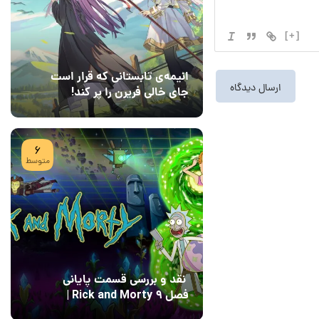
[+]
انیمه‌ی تابستانی که قرار است
جای خالی فریرن را پر کند!
08 مرداد 1405
7
6
متوسط
نقد و بررسی قسمت پایانی
فصل ۹ Rick and Morty |
پایان رویایی با Field of
04 مرداد 1405
15