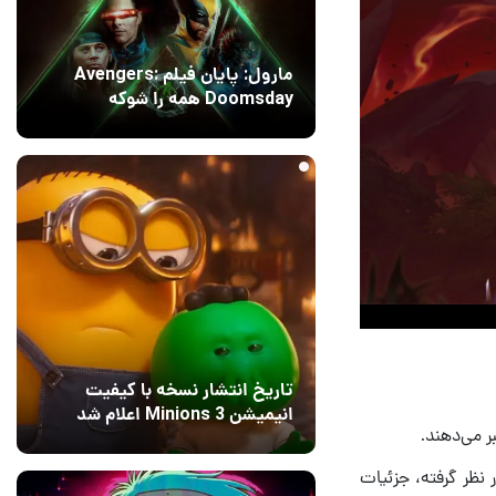
مارول: پایان فیلم Avengers:
Doomsday همه را شوکه
می‌کند!
1 روز قبل
۱
تاریخ انتشار نسخه با کیفیت
انیمیشن Minions 3 اعلام شد
13 مرداد 1405
۰
ی جدیدی که استودیوی فونیکس لَبز (Phoenix Labs) برای بازی Dauntless در نظر گرفته، جزئیات