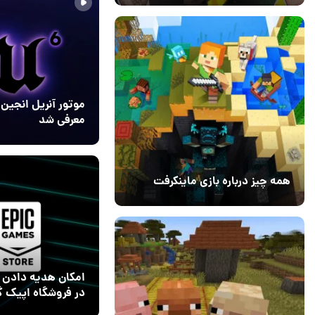
معرفی شد
29 آبان 1404
۰
همه چیز درباره بازی ماینکرفت
20 بهمن 1403
۰
امکان هدیه دادن ب
در فروشگاه اپیک گ
فراهم شد
14 مرداد 1404
۰