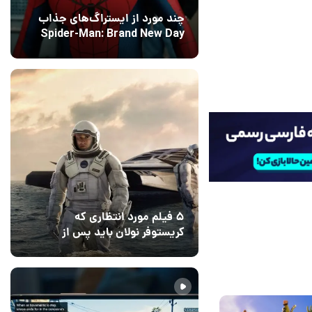
چند مورد از ایستراگ‌های جذاب
Spider-Man: Brand New Day
فاش شدند
12 مرداد 1405
5
۵ فیلم مورد انتظاری که
کریستوفر نولان باید پس از
ادیسه بسازد
12 مرداد 1405
2
1