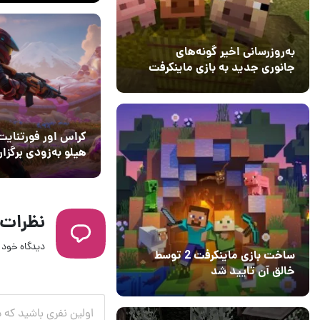
به‌روزرسانی اخیر گونه‌های
جانوری جدید به بازی ماینکرفت
اضافه می‌کند
15 دی 1403
5
کراس اور فورتنایت
هیلو به‌زودی برگزار
می‌شود
نظرات
دیدگاه خود ر
ساخت بازی ماینکرفت 2 توسط
خالق آن تایید شد
04 آبان 1403
۱