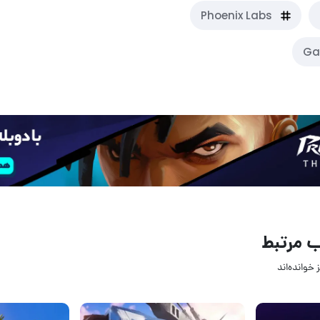
Phoenix Labs
Ga
 مرتبط
 خوانده‌اند
02 دی 1404
29 آبان 404
۰
2