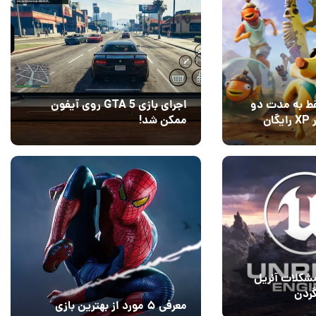
اجرای بازی GTA 5 روی آیفون
ط به مدت دو
ممکن شد!
روز،‌ ۸۰ هزار XP رایگان
10 مرداد 1405
14
9
شکلات آنریل
 را گردن
معرفی ۵ مورد از بهترین بازی
نداخت