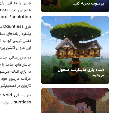
یوتیوب تجربه کنید!
همچنین، توسعه‌دهندگ
10 مرداد 1405
41
Umbral Escalation وارد چالش جدیدی
نقش‌آفرینی کوآپ از 
این عنوان اکشن بپردا
آینده بازی ماینکرفت متحول
می‌شود
18 تیر 1405
5
کاربران در تصمیم‌گی
Dauntless عرضه می‌شود.