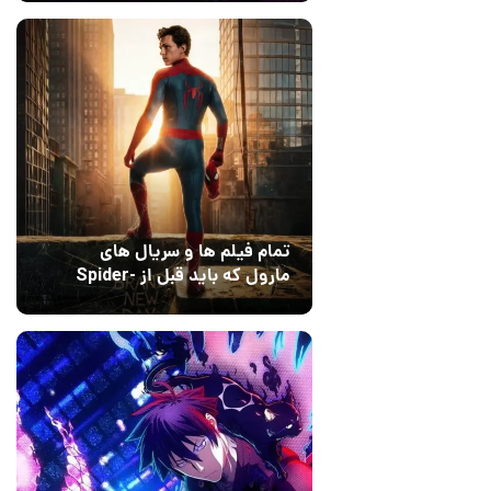
Dreams
تمام فیلم ها و سریال های
مارول که باید قبل از Spider-
Man: Brand New Day تماشا
10 مرداد 1405
۰
کنید